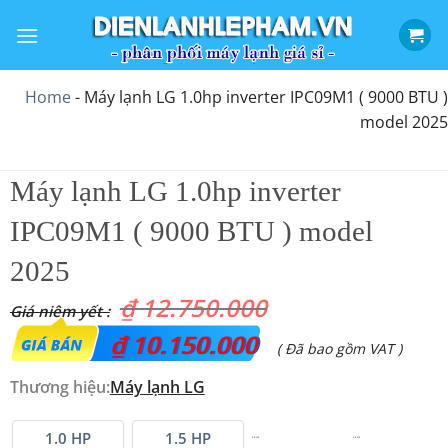
Bỏ
qua
nội
dung
Home
-
Máy lạnh LG 1.0hp inverter IPC09M1 ( 9000 BTU )
model 2025
Máy lạnh LG 1.0hp inverter
IPC09M1 ( 9000 BTU ) model
2025
₫
12.750.000
Giá
₫
10.150.000
Giá
( Đã bao gồm VAT )
gốc
hiện
Thương hiệu:
Máy lạnh LG
là:
tại
₫ 12.750.000.
là:
1.0 HP
1.5 HP
2.0 HP
2.5 HP