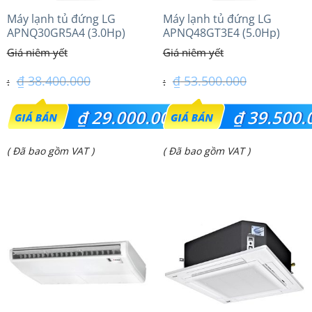
Máy lạnh tủ đứng LG
Máy lạnh tủ đứng LG
APNQ30GR5A4 (3.0Hp)
APNQ48GT3E4 (5.0Hp)
Inverter
Inverter
₫
38.400.000
₫
53.500.000
Giá
Giá
₫
29.000.000
₫
39.500.
gốc
gốc
Giá
Giá
( Đã bao gồm VAT )
( Đã bao gồm VAT )
là:
là:
hiện
hiện
₫ 38.400.000.
₫ 53.500.000.
tại
tại
là:
là:
₫ 29.000.000.
₫ 39.500.000.