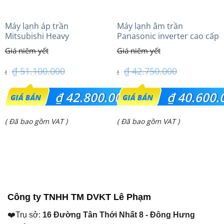
Máy lạnh áp trần
Máy lạnh âm trần
Mitsubishi Heavy
Panasonic inverter cao cấp
FDE100VG (4.0Hp) Cao cấp
(5.0Hp) S-3448PU3HA/U-
– 3 Pha
43PRH1H5
₫
51.100.000
₫
42.750.000
Giá
Giá
₫
42.800.000
₫
40.600.
gốc
gốc
Giá
Giá
( Đã bao gồm VAT )
( Đã bao gồm VAT )
là:
là:
hiện
hiện
₫ 51.100.000.
₫ 42.750.000.
tại
tại
là:
là:
₫ 42.800.000.
₫ 40.600.000.
Công ty TNHH TM DVKT Lê Phạm
❤️Trụ sở:
16 Đường Tân Thới Nhất 8 - Đông Hưng