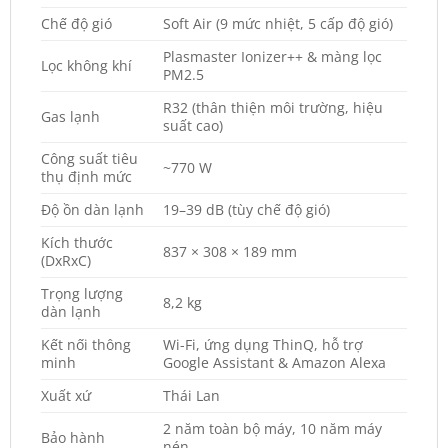
Chế độ gió
Soft Air (9 mức nhiệt, 5 cấp độ gió)
Plasmaster Ionizer++ & màng lọc
Lọc không khí
PM2.5
R32 (thân thiện môi trường, hiệu
Gas lạnh
suất cao)
Công suất tiêu
~770 W
thụ định mức
Độ ồn dàn lạnh
19–39 dB (tùy chế độ gió)
Kích thước
837 × 308 × 189 mm
(DxRxC)
Trọng lượng
8,2 kg
dàn lạnh
Kết nối thông
Wi-Fi, ứng dụng ThinQ, hỗ trợ
minh
Google Assistant & Amazon Alexa
Xuất xứ
Thái Lan
2 năm toàn bộ máy, 10 năm máy
Bảo hành
nén