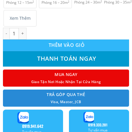
2
2
2
2
Phòng 24 – 30m
Phòng 30 – 35m
Phòng 12 – 15m
Phòng 16 – 20m
₫ 10.150.000.
Xem Thêm
Máy lạnh LG 1.0hp inverter IPC09M1 ( 9000 BTU ) model 2025 số
THÊM VÀO GIỎ
THANH TOÁN NGAY
MUA NGAY
Giao Tận Nơi Hoặc Nhận Tại Cửa Hàng
TRẢ GÓP QUA THẺ
Visa, Master, JCB
0919.333.201
0919.941.642
Tư vấn mua
Tư vấn mua