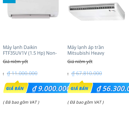
₫ 21.500.000.
₫ 39.100.000.
Máy lạnh Daikin
Máy lạnh áp trần
FTF35UV1V (1.5 Hp) Non-
Mitsubishi Heavy
inverter Thái lan
FDE125VG (5.0Hp) Cao cấp
– 3 Pha
₫
11.000.000
₫
67.810.000
Giá
Giá
₫
9.000.000
₫
56.300.
gốc
gốc
Giá
Giá
( Đã bao gồm VAT )
( Đã bao gồm VAT )
là:
là:
hiện
hiện
₫ 11.000.000.
₫ 67.810.000.
tại
tại