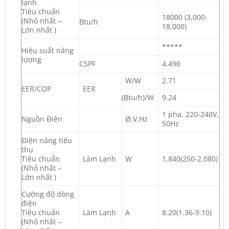
lạnh
Tiêu chuẩn
18000 (3,000-
(Nhỏ nhất –
Btu/h
18,000)
Lớn nhất )
*****
Hiệu suất năng
lượng
CSPF
4.490
W/W
2.71
EER/COP
EER
(Btu/h)/W
9.24
1 pha, 220-240V,
Nguồn Điện
Ø,V,Hz
50Hz
Điện năng tiêu
thụ
Tiêu chuẩn
Làm Lạnh
W
1,840(250-2,080)
(Nhỏ nhất –
Lớn nhất )
Cường độ dòng
điện
Tiêu chuẩn
Làm Lạnh
A
8.20(1.36-9.10)
(Nhỏ nhất –