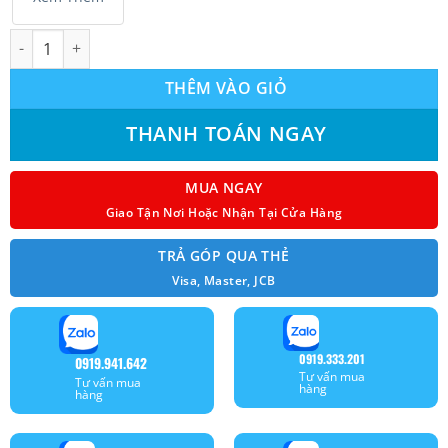
Máy Lạnh LG Inverter 2.0HP IEC18G1 (Model 2025) số lượng
THÊM VÀO GIỎ
THANH TOÁN NGAY
MUA NGAY
Giao Tận Nơi Hoặc Nhận Tại Cửa Hàng
TRẢ GÓP QUA THẺ
Visa, Master, JCB
0919.333.201
0919.941.642
Tư vấn mua
Tư vấn mua
hàng
hàng