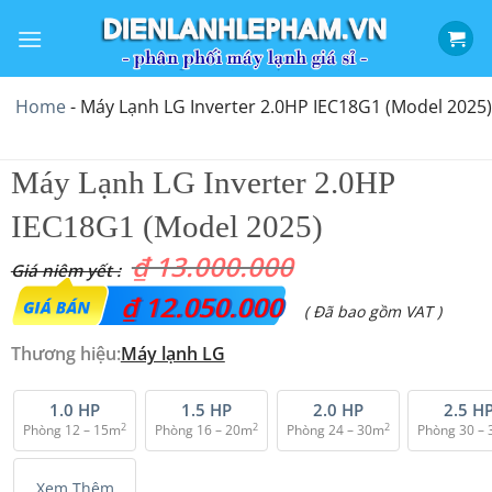
Bỏ
qua
nội
dung
Home
-
Máy Lạnh LG Inverter 2.0HP IEC18G1 (Model 2025)
Máy Lạnh LG Inverter 2.0HP
IEC18G1 (Model 2025)
₫
13.000.000
Giá
₫
12.050.000
Giá
( Đã bao gồm VAT )
gốc
hiện
Thương hiệu:
Máy lạnh LG
là:
tại
₫ 13.000.000.
là:
1.0 HP
1.5 HP
2.0 HP
2.5 H
2
2
2
Phòng 12 – 15m
Phòng 16 – 20m
Phòng 24 – 30m
Phòng 30 –
₫ 12.050.000.
Xem Thêm