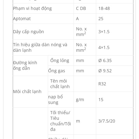
Phạm vi hoạt động
C DB
18-48
Aptomat
A
25
No. x
Dây cấp nguồn
3×1.5
2
mm
Tín hiệu giữa dàn nóng và
No. x
4×1.5
2
dàn lạnh
mm
Ống lỏng
mm
Ø 6.35
Đường kính
ống dẫn
Ống gas
mm
Ø 9.52
Tên môi
R32
chất lạnh
Môi chất lạnh
nạp bổ
g/m
15
sung
Tối thiểu/
Tiêu
m
3/7.5/20
chuẩn/Tối
đa