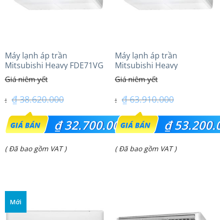
Máy lạnh áp trần
Máy lạnh áp trần
Mitsubishi Heavy FDE71VG
Mitsubishi Heavy
(3.0Hp) Tiêu chuẩn
FDE125VG (5.0Hp) Cao cấp
– 1 Pha
₫
38.620.000
₫
63.910.000
Giá
Giá
₫
32.700.000
₫
53.200.
gốc
gốc
Giá
Giá
( Đã bao gồm VAT )
( Đã bao gồm VAT )
là:
là:
hiện
hiện
₫ 38.620.000.
₫ 63.910.000.
tại
tại
là:
là:
Mới
₫ 32.700.000.
₫ 53.200.000.