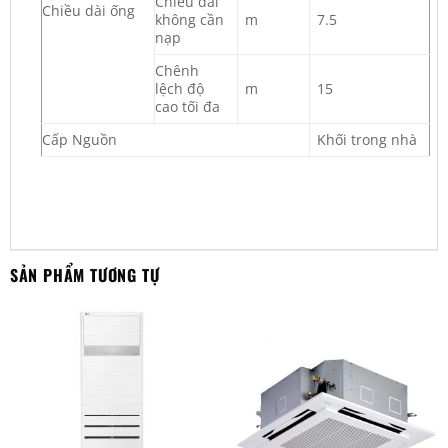
Chiều dài
Chiều dài ống
không cần
m
7.5
nạp
Chênh
lệch độ
m
15
cao tối đa
Cấp Nguồn
Khối trong nhà
SẢN PHẨM TƯƠNG TỰ