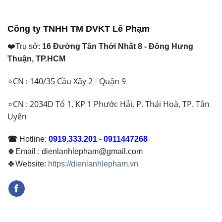
là:
là:
₫ 9.000.000.
₫ 56.300.000.
Công ty TNHH TM DVKT Lê Phạm
❤️Trụ sở:
16 Đường Tân Thới Nhất 8 - Đông Hưng
Thuận, TP.HCM
⭐CN : 140/35 Cầu Xây 2 - Quận 9
⭐CN : 2034D Tổ 1, KP 1 Phước Hải, P. Thái Hoà, TP. Tân
Uyên
☎
Hotline:
0919.333.201
-
0911447268
🍀Email : dienlanhlepham@gmail.com
🍀Website:
https://dienlanhlepham.vn