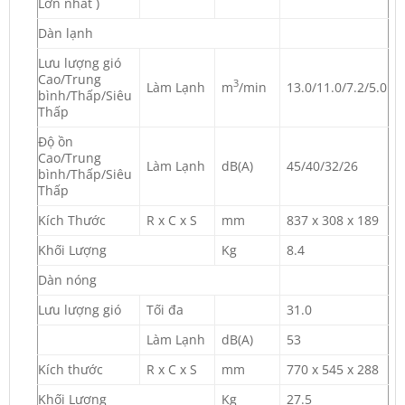
Lớn nhất )
Dàn lạnh
Lưu lượng gió
Cao/Trung
3
Làm Lạnh
m
/min
13.0/11.0/7.2/5.0
bình/Thấp/Siêu
Thấp
Độ ồn
Cao/Trung
Làm Lạnh
dB(A)
45/40/32/26
bình/Thấp/Siêu
Thấp
Kích Thước
R x C x S
mm
837 x 308 x 189
Khối Lượng
Kg
8.4
Dàn nóng
Lưu lượng gió
Tối đa
31.0
Làm Lạnh
dB(A)
53
Kích thước
R x C x S
mm
770 x 545 x 288
Khối Lượng
Kg
27.5