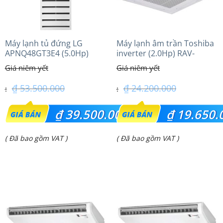
Máy lạnh tủ đứng LG
Máy lạnh âm trần Toshiba
APNQ48GT3E4 (5.0Hp)
inverter (2.0Hp) RAV-
Inverter
GV1801AP-V
₫
53.500.000
₫
24.200.000
Giá
Giá
₫
39.500.000
₫
19.650.
gốc
gốc
Giá
Giá
( Đã bao gồm VAT )
( Đã bao gồm VAT )
là:
là:
hiện
hiện
₫ 53.500.000.
₫ 24.200.000.
tại
tại
là:
là:
₫ 39.500.000.
₫ 19.650.000.