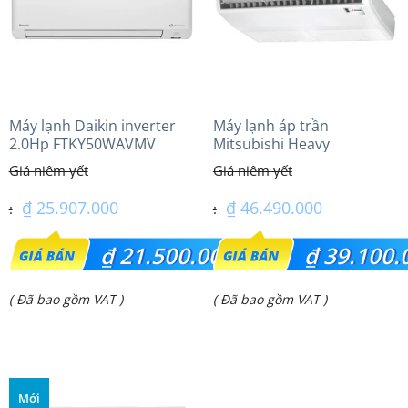
Máy lạnh Daikin inverter
Máy lạnh áp trần
2.0Hp FTKY50WAVMV
Mitsubishi Heavy
FDE100VG (4.0Hp) Cao cấp
– 1 Pha
₫
25.907.000
₫
46.490.000
Giá
Giá
₫
21.500.000
₫
39.100.
gốc
gốc
Giá
Giá
( Đã bao gồm VAT )
( Đã bao gồm VAT )
là:
là:
hiện
hiện
₫ 25.907.000.
₫ 46.490.000.
tại
tại
là:
là:
Mới