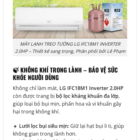
MÁY LẠNH TREO TƯỜNG LG IFC18M1 INVERTER
2.0HP – Thiết kế sang trọng, Phân phối bởi Lê Phạm
🍃 KHÔNG KHÍ TRONG LÀNH – BẢO VỆ SỨC
KHỎE NGƯỜI DÙNG
Không chỉ làm mát,
LG IFC18M1 Inverter 2.0HP
còn được trang bị
bộ lọc kháng khuẩn đa lớp
,
giúp loại bỏ bụi mịn, phấn hoa và vi khuẩn gây
hại trong không khí.
🔸
Lưới lọc bụi siêu mịn:
Giữ lại hạt bụi li ti, giúp
không gian trong lành hơn.