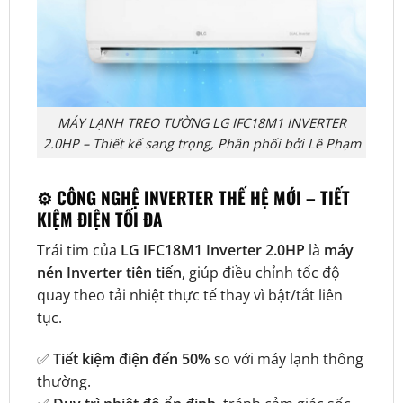
MÁY LẠNH TREO TƯỜNG LG IFC18M1 INVERTER
2.0HP – Thiết kế sang trọng, Phân phối bởi Lê Phạm
⚙️ CÔNG NGHỆ INVERTER THẾ HỆ MỚI – TIẾT
KIỆM ĐIỆN TỐI ĐA
Trái tim của
LG IFC18M1 Inverter 2.0HP
là
máy
nén Inverter tiên tiến
, giúp điều chỉnh tốc độ
quay theo tải nhiệt thực tế thay vì bật/tắt liên
tục.
✅
Tiết kiệm điện đến 50%
so với máy lạnh thông
thường.