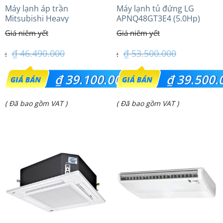
Máy lạnh áp trần
Máy lạnh tủ đứng LG
Mitsubishi Heavy
APNQ48GT3E4 (5.0Hp)
FDE100VG (4.0Hp) Cao cấp
Inverter
– 1 Pha
₫
46.490.000
₫
53.500.000
Giá
Giá
₫
39.100.000
₫
39.500.
gốc
gốc
Giá
Giá
( Đã bao gồm VAT )
( Đã bao gồm VAT )
là:
là:
hiện
hiện
₫ 46.490.000.
₫ 53.500.000.
tại
tại
là:
là:
₫ 39.100.000.
₫ 39.500.000.