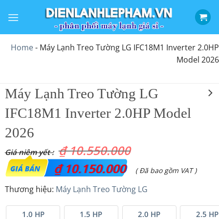
Bỏ
qua
nội
dung
Home
-
Máy Lạnh Treo Tường LG IFC18M1 Inverter 2.0HP
Model 2026
Máy Lạnh Treo Tường LG
IFC18M1 Inverter 2.0HP Model
2026
₫
10.550.000
Giá
₫
10.150.000
Giá
( Đã bao gồm VAT )
gốc
hiện
Thương hiệu:
Máy Lạnh Treo Tường LG
là:
tại
₫ 10.550.000.
là:
1.0 HP
1.5 HP
2.0 HP
2.5 HP