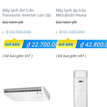
Máy lạnh âm trần
Máy lạnh áp trần
Panasonic inverter cao cấp
Mitsubishi Heavy
(2.0 Hp) S-1821PU3HA/U-
FDE100VG (4.0Hp) Cao cấp
18PRH1H5
– 3 Pha
₫
24.950.000
₫
51.100.000
Giá
Giá
₫
22.700.000
₫
42.800.
gốc
gốc
Giá
Giá
( Đã bao gồm VAT )
( Đã bao gồm VAT )
là:
là:
hiện
hiện
₫ 24.950.000.
₫ 51.100.000.
tại
tại
là:
là:
₫ 22.700.000.
₫ 42.800.000.