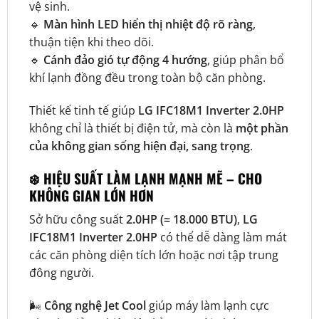
vệ sinh.
🔹
Màn hình LED hiển thị nhiệt độ rõ ràng
,
thuận tiện khi theo dõi.
🔹
Cánh đảo gió tự động 4 hướng
, giúp phân bổ
khí lạnh đồng đều trong toàn bộ căn phòng.
Thiết kế tinh tế giúp
LG IFC18M1 Inverter 2.0HP
không chỉ là thiết bị điện tử, mà còn là
một phần
của không gian sống hiện đại, sang trọng
.
❄️ HIỆU SUẤT LÀM LẠNH MẠNH MẼ – CHO
KHÔNG GIAN LỚN HƠN
Sở hữu công suất
2.0HP (≈ 18.000 BTU)
,
LG
IFC18M1 Inverter 2.0HP
có thể dễ dàng làm mát
các căn phòng diện tích lớn hoặc nơi tập trung
đông người.
🌬️
Công nghệ Jet Cool
giúp máy làm lạnh cực