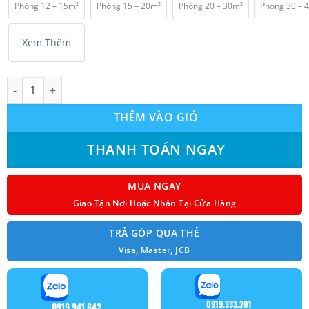
Phòng 12 – 15m²
Phòng 15 – 20m²
Phòng 20 – 30m²
Phòng 30 – 
₫ 10.150.000.
Xem Thêm
Máy Lạnh Treo Tường LG IFC18M1 Inverter 2.0HP Model 2026 số
THÊM VÀO GIỎ
THANH TOÁN NGAY
MUA NGAY
Giao Tận Nơi Hoặc Nhận Tại Cửa Hàng
TRẢ GÓP QUA THẺ
Visa, Master, JCB
0919.333.201
0919.941.642