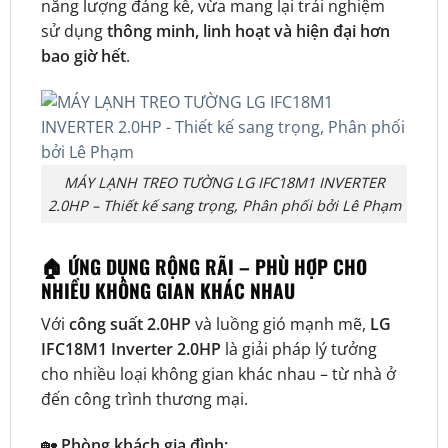
năng lượng đáng kể, vừa mang lại trải nghiệm
sử dụng
thông minh, linh hoạt và hiện đại hơn
bao giờ hết
.
MÁY LẠNH TREO TƯỜNG LG IFC18M1 INVERTER
2.0HP – Thiết kế sang trọng, Phân phối bởi Lê Phạm
🏠 ỨNG DỤNG RỘNG RÃI – PHÙ HỢP CHO
NHIỀU KHÔNG GIAN KHÁC NHAU
Với
công suất 2.0HP
và luồng gió mạnh mẽ,
LG
IFC18M1 Inverter 2.0HP
là giải pháp lý tưởng
cho nhiều loại không gian khác nhau – từ nhà ở
đến công trình thương mại.
🏡
Phòng khách gia đình: