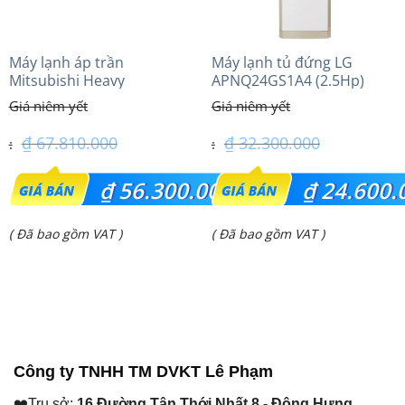
Máy lạnh áp trần
Máy lạnh tủ đứng LG
Mitsubishi Heavy
APNQ24GS1A4 (2.5Hp)
FDE125VG (5.0Hp) Cao cấp
Inverter
– 3 Pha
₫
67.810.000
₫
32.300.000
Giá
Giá
₫
56.300.000
₫
24.600.
gốc
gốc
Giá
Giá
( Đã bao gồm VAT )
( Đã bao gồm VAT )
là:
là:
hiện
hiện
₫ 67.810.000.
₫ 32.300.000.
tại
tại
là:
là:
₫ 56.300.000.
₫ 24.600.000.
Công ty TNHH TM DVKT Lê Phạm
❤️Trụ sở:
16 Đường Tân Thới Nhất 8 - Đông Hưng