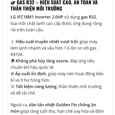
🌿 GAS R32 – HIỆU SUẤT CAO, AN TOÀN VÀ
THÂN THIỆN MÔI TRƯỜNG
LG IFC18M1 Inverter 2.0HP
sử dụng
gas R32
,
loại môi chất lạnh cao cấp được ứng dụng rộng
rãi trên toàn cầu.
💧
Hiệu suất truyền nhiệt vượt trội:
giúp máy
làm lạnh nhanh và sâu hơn 1.6 lần so với gas
R410A.
🌍
Không phá hủy tầng ozone
, đáp ứng tiêu
chuẩn khí hậu quốc tế.
⚙️
Áp suất ổn định
, giúp máy nén hoạt động bền
bỉ và ít hư hỏng hơn.
💡
Tiết kiệm năng lượng
, thân thiện môi trường
và dễ tái chế.
Ngoài ra,
dàn tản nhiệt Golden Fin chống ăn
mòn
giúp tăng tuổi thọ, hạn chế oxy hóa và đảm