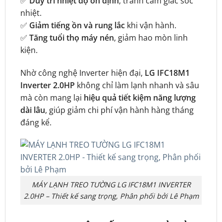
✅
Duy trì nhiệt độ ổn định
, tránh cảm giác sốc
nhiệt.
✅
Giảm tiếng ồn và rung lắc
khi vận hành.
✅
Tăng tuổi thọ máy nén
, giảm hao mòn linh
kiện.
Nhờ công nghệ Inverter hiện đại,
LG IFC18M1
Inverter 2.0HP
không chỉ làm lạnh nhanh và sâu
mà còn mang lại
hiệu quả tiết kiệm năng lượng
dài lâu
, giúp giảm chi phí vận hành hàng tháng
đáng kể.
MÁY LẠNH TREO TƯỜNG LG IFC18M1 INVERTER
2.0HP – Thiết kế sang trọng, Phân phối bởi Lê Phạm