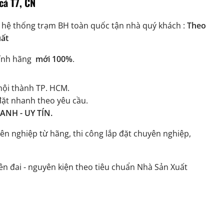
cả T7, CN
 hệ thống trạm BH toàn quốc tận nhà quý khách :
Theo
uất
ính hãng
mới 100%
.
ội thành TP. HCM.
đặt nhanh theo yêu cầu.
NH - UY TÍN.
ên nghiệp từ hãng, thi công lắp đặt chuyên nghiệp,
n đai - nguyên kiện theo tiêu chuẩn Nhà Sản Xuất