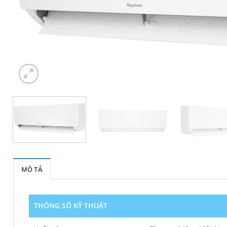
MÔ TẢ
THÔNG SỐ KỸ THUẬT