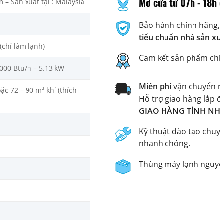
Mở cửa từ 07h - 18h 
 – Sản xuất tại : Malaysia
Bảo hành chính hãng,
tiểu chuẩn nhà sản x
 (chỉ làm lạnh)
Cam kết sản phẩm ch
.000 Btu/h – 5.13 kW
Miễn phí
vận chuyển n
ặc 72 – 90 m³ khí (thích
Hỗ trợ giao hàng lắp 
GIAO HÀNG TỈNH NHA
z
Kỹ thuật đào tạo chuy
nhanh chóng.
Thùng máy lạnh nguyê