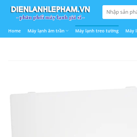
Bỏ
Tìm
qua
kiếm:
nội
dung
Home
Máy lạnh âm trần
Máy lạnh treo tường
Máy 