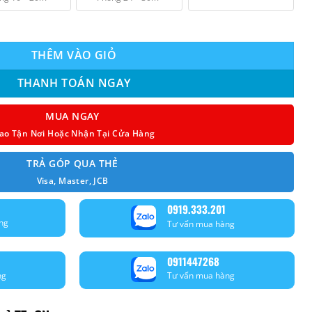
₫ 8.280.000.
C18R2T28 Inverter Model 2023 số lượng
THÊM VÀO GIỎ
THANH TOÁN NGAY
MUA NGAY
ao Tận Nơi Hoặc Nhận Tại Cửa Hàng
TRẢ GÓP QUA THẺ
Visa, Master, JCB
0919.333.201
ng
Tư vấn mua hàng
0911447268
ng
Tư vấn mua hàng