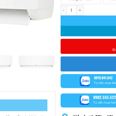
Máy lạnh Nagakawa 2.0Hp NIS-
Gi
0919.941.642
Tư vấn mua hà
0902.555.522
Tư vấn mua hà