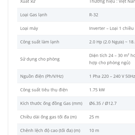
Xuất xứ
Thương hiệu : Việt Nam
Loại Gas lạnh
R-32
Loại máy
Inverter – Loại 1 chiều
Công suất làm lạnh
2.0 Hp (2.0 Ngựa) ~ 18
Diện tích 24 – 30 m² ho
Sử dụng cho phòng
hợp cho phòng ngủ)
Nguồn điện (Ph/V/Hz)
1 Pha 220 – 240 V 50H
Công suất tiêu thụ điện
1.75 kW
Kích thước ống đồng Gas (mm)
Ø6.35 / Ø12.7
Chiều dài ống gas tối đa (m)
25 m
Chênh lệch độ cao (tối đa) (m)
10 m