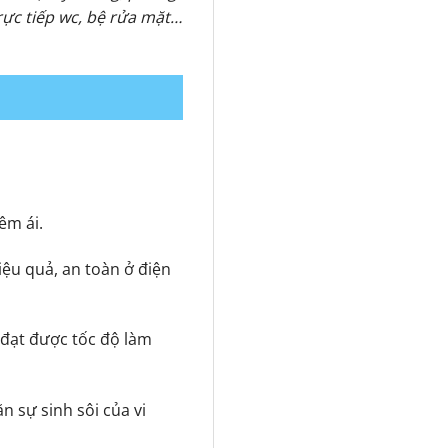
trực tiếp wc, bệ rửa mặt…
êm ái.
ệu quả, an toàn ở điện
đạt được tốc độ làm
 sự sinh sôi của vi