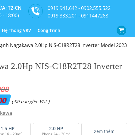
A: T2-CN
0919.941.642 - 0902.555.522
0 - 18:00)
0919.333.201 - 0911447268
Hệ Thống VRV
Công Trình
lạnh Nagakawa 2.0Hp NIS-C18R2T28 Inverter Model 2023
wa 2.0Hp NIS-C18R2T28 Inverter
000
00
Giá
( Đã bao gồm VAT )
hiện
akawa
tại
là:
1.5 HP
2.0 HP
Xem thêm
2
2
ng 16 – 20m
Phòng 24 – 30m