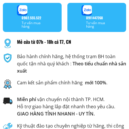
0902.555.522
0911447268
Tư vấn mua
Tư vấn mua
hàng
hàng
Mở cửa từ 07h - 18h cả T7, CN
Bảo hành chính hãng, hệ thống trạm BH toàn
quốc tận nhà quý khách :
Theo tiểu chuẩn nhà sản
xuất
Cam kết sản phẩm chính hãng
mới 100%
.
Miễn phí
vận chuyển nội thành TP. HCM.
Hỗ trợ giao hàng lắp đặt nhanh theo yêu cầu.
GIAO HÀNG TỈNH NHANH - UY TÍN.
Kỹ thuật đào tạo chuyên nghiệp từ hãng, thi công