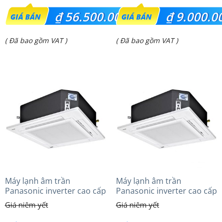
Giá
Giá
₫
56.500.000
₫
9.000.0
gốc
gốc
Giá
Giá
( Đã bao gồm VAT )
( Đã bao gồm VAT )
là:
là:
hiện
hiện
₫ 67.990.000.
₫ 11.000.000.
tại
tại
là:
là:
₫ 56.500.000.
₫ 9.000.000.
Máy lạnh âm trần
Máy lạnh âm trần
Panasonic inverter cao cấp
Panasonic inverter cao cấp
(5.0Hp) S-3448PU3HA/U-
(2.5Hp) S-1821PU3HA/U-
43PRH1H8 – 3 Pha
21PRH1H5