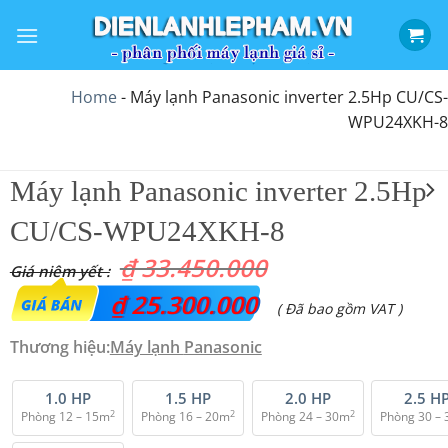
Bỏ
qua
nội
dung
Home
-
Máy lạnh Panasonic inverter 2.5Hp CU/CS-
WPU24XKH-8
Máy lạnh Panasonic inverter 2.5Hp
CU/CS-WPU24XKH-8
₫
33.450.000
Giá
₫
25.300.000
Giá
( Đã bao gồm VAT )
gốc
hiện
Thương hiệu:
Máy lạnh
Panasonic
là:
tại
₫ 33.450.000.
là:
1.0 HP
1.5 HP
2.0 HP
2.5 H
2
2
2
Phòng 12 – 15m
Phòng 16 – 20m
Phòng 24 – 30m
Phòng 30 –
₫ 25.300.000.