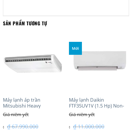
SẢN PHẨM TƯƠNG TỰ
Mới
Máy lạnh áp trần
Máy lạnh Daikin
Mitsubishi Heavy
FTF35UV1V (1.5 Hp) Non-
FDE140VG (6.0Hp) Cao cấp
inverter Thái lan
– 1 Pha
₫
67.990.000
₫
11.000.000