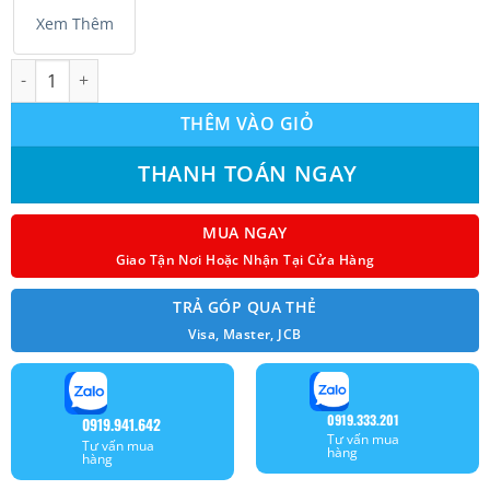
Xem Thêm
Máy lạnh Panasonic inverter 2.5Hp CU/CS-WPU24XKH-8 số lượn
THÊM VÀO GIỎ
THANH TOÁN NGAY
MUA NGAY
Giao Tận Nơi Hoặc Nhận Tại Cửa Hàng
TRẢ GÓP QUA THẺ
Visa, Master, JCB
0919.333.201
0919.941.642
Tư vấn mua
Tư vấn mua
hàng
hàng