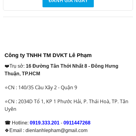
ĐÁNH GIÁ NGAY
Công ty TNHH TM DVKT Lê Phạm
❤️Trụ sở:
16 Đường Tân Thới Nhất 8 - Đông Hưng
Thuận, TP.HCM
⭐CN : 140/35 Cầu Xây 2 - Quận 9
⭐CN : 2034D Tổ 1, KP 1 Phước Hải, P. Thái Hoà, TP. Tân
Uyên
☎
Hotline:
0919.333.201
-
0911447268
🍀Email : dienlanhlepham@gmail.com