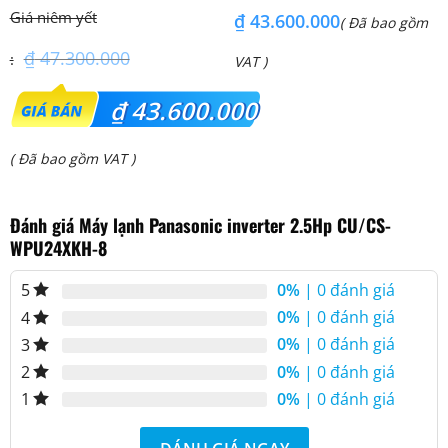
(6.0Hp) S-3448PU3HA/U-
(6.0Hp) S-3448PU3HA/U-
₫
43.600.000
( Đã bao gồm
48PRH1H5
48PRH1H8 – 3 Pha
₫
47.300.000
VAT )
Giá
₫
43.600.000
gốc
Giá
( Đã bao gồm VAT )
là:
hiện
₫ 47.300.000.
Đánh giá Máy lạnh Panasonic inverter 2.5Hp CU/CS-
tại
WPU24XKH-8
là:
₫ 43.600.000.
0%
| 0 đánh giá
5
0%
| 0 đánh giá
4
0%
| 0 đánh giá
3
0%
| 0 đánh giá
2
0%
| 0 đánh giá
1