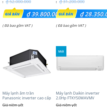
₫
52.000.000
₫
31.200.000
Giá
Giá
₫
39.800.000
₫
28.350.
gốc
gốc
Giá
Giá
( Đã bao gồm VAT )
( Đã bao gồm VAT )
là:
là:
hiện
hiện
₫ 52.000.000.
₫ 31.200.000.
tại
tại
là:
là:
Mới
₫ 39.800.000.
₫ 28.350.000.
Máy lạnh âm trần
Máy lạnh Daikin inverter
Panasonic inverter cao cấp
2.0Hp FTKY50WAVMV
(3.0Hp) S-2430PU3HA/U-