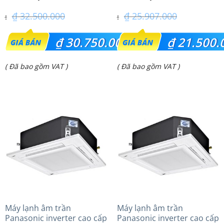
24PRH1H5
₫
32.500.000
₫
25.907.000
Giá
Giá
₫
30.750.000
₫
21.500.
gốc
gốc
Giá
Giá
( Đã bao gồm VAT )
( Đã bao gồm VAT )
là:
là:
hiện
hiện
₫ 32.500.000.
₫ 25.907.000.
tại
tại
là:
là:
₫ 30.750.000.
₫ 21.500.000.
Máy lạnh âm trần
Máy lạnh âm trần
Panasonic inverter cao cấp
Panasonic inverter cao cấp