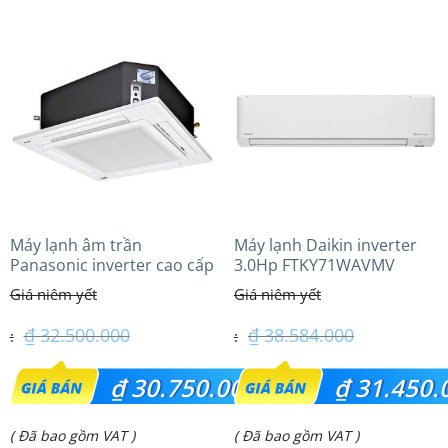
tại
tại
là:
là:
₫ 21.500.000.
₫ 19.650.000.
Máy lạnh âm trần
Máy lạnh Daikin inverter
Panasonic inverter cao cấp
3.0Hp FTKY71WAVMV
(3.0Hp) S-2430PU3HA/U-
24PRH1H5
₫
32.500.000
₫
38.584.000
Giá
Giá
₫
30.750.000
₫
31.450.
gốc
gốc
Giá
Giá
( Đã bao gồm VAT )
( Đã bao gồm VAT )
là:
là: