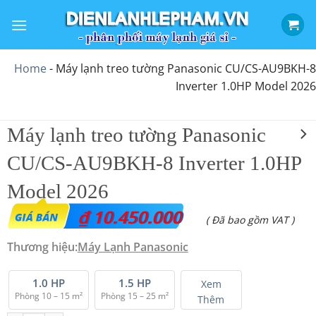
Bỏ
qua
nội
dung
Home
-
Máy lạnh treo tường Panasonic CU/CS-AU9BKH-8
Inverter 1.0HP Model 2026
Máy lạnh treo tường Panasonic
CU/CS-AU9BKH-8 Inverter 1.0HP
Model 2026
₫
10.450.000
( Đã bao gồm VAT )
Thương hiệu:
Máy Lạnh Panasonic
1.0 HP
1.5 HP
Xem
Phòng 10 – 15 m²
Phòng 15 – 25 m²
Thêm