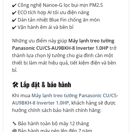
✔️ Công nghệ Nanoe-G lọc bụi mịn PM2.5
✔️ ECO tích hợp AI tối ưu điện năng
✔️ Dàn tản nhiệt Blue Fin chống ăn mòn
✔️ Vận hành êm ái và bền bỉ
Những ưu điểm này giúp
Máy lạnh treo tường
Panasonic CU/CS-AU9BKH-8 Inverter 1.0HP
trở
thành lựa chọn lý tưởng cho gia đình cần một
thiết bị làm mát hiệu quả, tiết kiệm điện và bền
bỉ.
🛠️ Lắp đặt & bảo hành
Khi mua
Máy lạnh treo tường Panasonic CU/CS-
AU9BKH-8 Inverter 1.0HP
, khách hàng sẽ được
hưởng chính sách bảo hành chính hãng:
🔧 Bảo hành toàn bộ máy 12 tháng
🧰 Bảo hành máy nén lên đến 7 năm