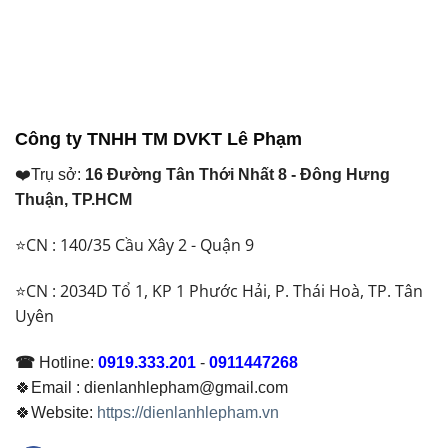
hiện
hiện
₫ 32.500.000.
₫ 38.584.000.
tại
tại
là:
là:
₫ 30.750.000.
₫ 31.450.000.
Công ty TNHH TM DVKT Lê Phạm
❤️Trụ sở:
16 Đường Tân Thới Nhất 8 - Đông Hưng
Thuận, TP.HCM
⭐CN : 140/35 Cầu Xây 2 - Quận 9
⭐CN : 2034D Tổ 1, KP 1 Phước Hải, P. Thái Hoà, TP. Tân
Uyên
☎
Hotline:
0919.333.201
-
0911447268
🍀Email : dienlanhlepham@gmail.com
🍀Website:
https://dienlanhlepham.vn