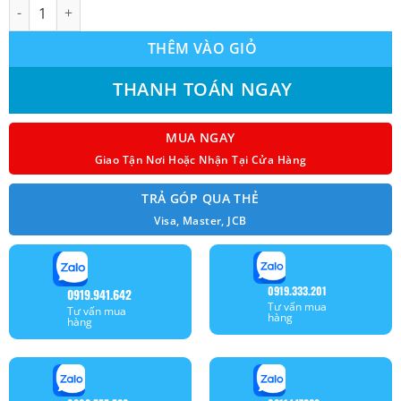
Máy lạnh treo tường Panasonic CU/CS-AU9BKH-8 Inverter 1.0HP
THÊM VÀO GIỎ
THANH TOÁN NGAY
MUA NGAY
Giao Tận Nơi Hoặc Nhận Tại Cửa Hàng
TRẢ GÓP QUA THẺ
Visa, Master, JCB
0919.333.201
0919.941.642
Tư vấn mua
Tư vấn mua
hàng
hàng