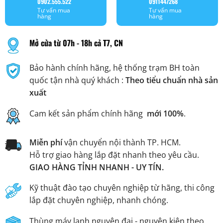
0902.555.522
0911447268
Tư vấn mua
Tư vấn mua
hàng
hàng
Mở cửa từ 07h - 18h cả T7, CN
Bảo hành chính hãng, hệ thống trạm BH toàn
quốc tận nhà quý khách :
Theo tiểu chuẩn nhà sản
xuất
Cam kết sản phẩm chính hãng
mới 100%
.
Miễn phí
vận chuyển nội thành TP. HCM.
Hỗ trợ giao hàng lắp đặt nhanh theo yêu cầu.
GIAO HÀNG TỈNH NHANH - UY TÍN.
Kỹ thuật đào tạo chuyên nghiệp từ hãng, thi công
lắp đặt chuyên nghiệp, nhanh chóng.
Thùng máy lạnh nguyên đai - nguyên kiện theo