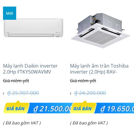
tại
tại
là:
là:
Mới
₫ 39.500.000.
₫ 24.600.000.
Máy lạnh Daikin inverter
Máy lạnh âm trần Toshiba
2.0Hp FTKY50WAVMV
inverter (2.0Hp) RAV-
GV1801AP-V
₫
25.907.000
₫
24.200.000
Giá
Giá
₫
21.500.000
₫
19.650.
gốc
gốc
Giá
Giá
( Đã bao gồm VAT )
( Đã bao gồm VAT )
là:
là:
hiện
hiện
₫ 25.907.000.
₫ 24.200.000.