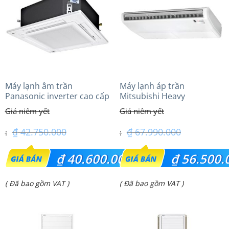
Máy lạnh âm trần
Máy lạnh áp trần
Panasonic inverter cao cấp
Mitsubishi Heavy
(5.0Hp) S-3448PU3HA/U-
FDE140VG (6.0Hp) Cao cấp
43PRH1H5
– 1 Pha
₫
42.750.000
₫
67.990.000
Giá
Giá
₫
40.600.000
₫
56.500.
gốc
gốc
Giá
Giá
( Đã bao gồm VAT )
( Đã bao gồm VAT )
là:
là:
hiện
hiện
₫ 42.750.000.
₫ 67.990.000.
tại
tại