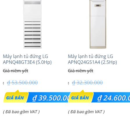
là:
là:
₫ 40.600.000.
₫ 56.500.000.
Máy lạnh tủ đứng LG
Máy lạnh tủ đứng LG
APNQ48GT3E4 (5.0Hp)
APNQ24GS1A4 (2.5Hp)
Inverter
Inverter
₫
53.500.000
₫
32.300.000
Giá
Giá
₫
39.500.000
₫
24.600.
gốc
gốc
Giá
Giá
( Đã bao gồm VAT )
( Đã bao gồm VAT )
là:
là:
hiện
hiện
₫ 53.500.000.
₫ 32.300.000.