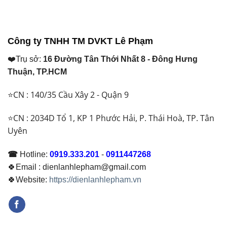
là:
là:
₫ 28.850.000.
₫ 32.700.000.
Công ty TNHH TM DVKT Lê Phạm
❤️Trụ sở:
16 Đường Tân Thới Nhất 8 - Đông Hưng
Thuận, TP.HCM
⭐CN : 140/35 Cầu Xây 2 - Quận 9
⭐CN : 2034D Tổ 1, KP 1 Phước Hải, P. Thái Hoà, TP. Tân
Uyên
☎
Hotline:
0919.333.201
-
0911447268
🍀Email : dienlanhlepham@gmail.com
🍀Website:
https://dienlanhlepham.vn