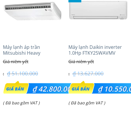
₫ 6.850.000.
Máy lạnh áp trần
Máy lạnh Daikin inverter
Mitsubishi Heavy
1.0Hp FTKY25WAVMV
FDE100VG (4.0Hp) Cao cấp
– 3 Pha
₫
51.100.000
₫
13.627.000
Giá
Giá
₫
42.800.000
₫
10.550.
gốc
gốc
Giá
Giá
( Đã bao gồm VAT )
( Đã bao gồm VAT )
là:
là:
hiện
hiện
₫ 51.100.000.
₫ 13.627.000.
tại
tại