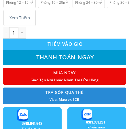
2
2
2
Phòng 12 – 15m
Phòng 16 – 20m
Phòng 24 – 30m
Phòng 30 –
₫ 20.650.000.
Xem Thêm
Máy lạnh treo tường Panasonic CU/CS-N24ZKH-8 (2.5hp) non-inv
THÊM VÀO GIỎ
THANH TOÁN NGAY
MUA NGAY
Giao Tận Nơi Hoặc Nhận Tại Cửa Hàng
TRẢ GÓP QUA THẺ
Visa, Master, JCB
0919.333.201
0919.941.642
Tư vấn mua
Tư vấn mua