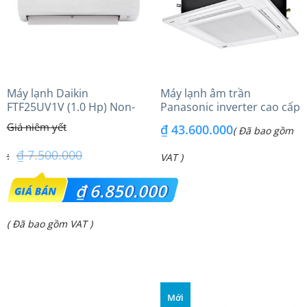
Máy lạnh Daikin
Máy lạnh âm trần
FTF25UV1V (1.0 Hp) Non-
Panasonic inverter cao cấp
inverter Thái lan
(6.0Hp) S-3448PU3HA/U-
₫
43.600.000
( Đã bao gồm
48PRH1H8 – 3 Pha
₫
7.500.000
VAT )
Giá
₫
6.850.000
gốc
Giá
( Đã bao gồm VAT )
là:
hiện
₫ 7.500.000.
tại
là:
Mới