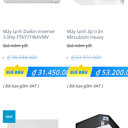
Máy lạnh Daikin inverter
Máy lạnh áp trần
3.0Hp FTKY71WAVMV
Mitsubishi Heavy
FDE125VG (5.0Hp) Cao cấp
– 1 Pha
₫
38.584.000
₫
63.910.000
Giá
Giá
₫
31.450.000
₫
53.200.
gốc
gốc
Giá
Giá
( Đã bao gồm VAT )
( Đã bao gồm VAT )
là:
là:
hiện
hiện
₫ 38.584.000.
₫ 63.910.000.
tại
tại
là:
là:
Mới
₫ 31.450.000.
₫ 53.200.000.