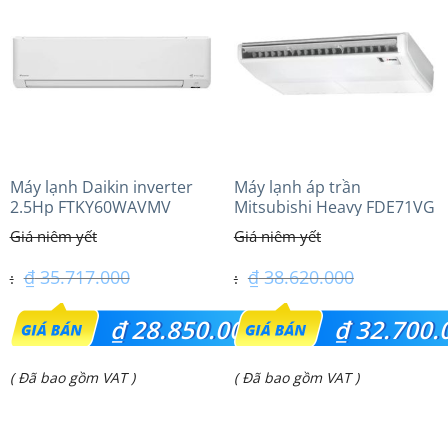
là:
là:
₫ 42.800.000.
₫ 10.550.000.
Máy lạnh Daikin inverter
Máy lạnh áp trần
2.5Hp FTKY60WAVMV
Mitsubishi Heavy FDE71VG
(3.0Hp) Tiêu chuẩn
₫
35.717.000
₫
38.620.000
Giá
Giá
₫
28.850.000
₫
32.700.
gốc
gốc
Giá
Giá
( Đã bao gồm VAT )
( Đã bao gồm VAT )
là:
là:
hiện
hiện
₫ 35.717.000.
₫ 38.620.000.
tại
tại