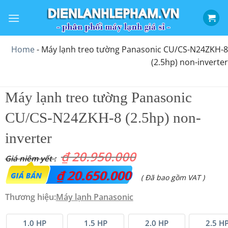
Bỏ
qua
nội
dung
Home
-
Máy lạnh treo tường Panasonic CU/CS-N24ZKH-8
(2.5hp) non-inverter
Máy lạnh treo tường Panasonic
CU/CS-N24ZKH-8 (2.5hp) non-
inverter
₫
20.950.000
Giá
₫
20.650.000
Giá
( Đã bao gồm VAT )
gốc
hiện
Thương hiệu:
Máy lạnh
Panasonic
là:
tại
₫ 20.950.000.
là:
1.0 HP
1.5 HP
2.0 HP
2.5 H