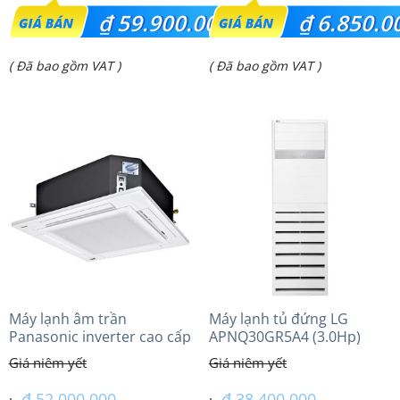
Giá
Giá
₫
59.900.000
₫
6.850.0
gốc
gốc
Giá
Giá
( Đã bao gồm VAT )
( Đã bao gồm VAT )
là:
là:
hiện
hiện
₫ 72.400.000.
₫ 7.500.000.
tại
tại
là:
là:
₫ 59.900.000.
₫ 6.850.000.
Máy lạnh âm trần
Máy lạnh tủ đứng LG
Panasonic inverter cao cấp
APNQ30GR5A4 (3.0Hp)
(5.0Hp) S-3448PU3HA/U-
Inverter
43PRH1H8 – 3 Pha
₫
52.000.000
₫
38.400.000