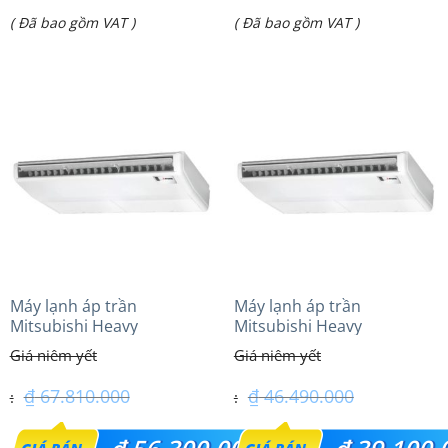
Giá
Giá
( Đã bao gồm VAT )
( Đã bao gồm VAT )
là:
là:
hiện
hiện
₫ 25.907.000.
₫ 32.300.000.
tại
tại
là:
là:
₫ 21.500.000.
₫ 24.600.000.
Máy lạnh áp trần
Máy lạnh áp trần
Mitsubishi Heavy
Mitsubishi Heavy
FDE125VG (5.0Hp) Cao cấp
FDE100VG (4.0Hp) Cao cấp
– 3 Pha
– 1 Pha
₫
67.810.000
₫
46.490.000
Giá
Giá