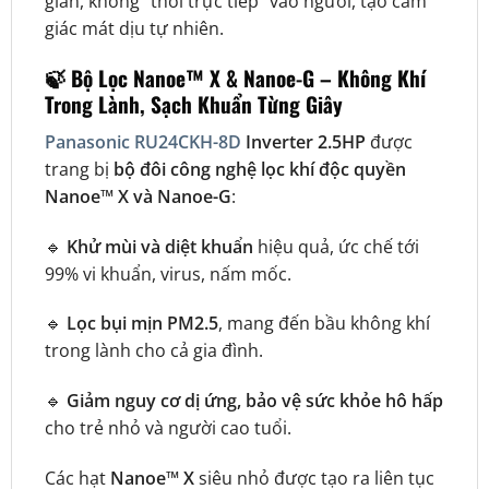
gian, không “thổi trực tiếp” vào người, tạo cảm
giác mát dịu tự nhiên.
🍃
Bộ Lọc Nanoe™ X & Nanoe-G – Không Khí
Trong Lành, Sạch Khuẩn Từng Giây
Panasonic RU24CKH-8D
Inverter 2.5HP
được
trang bị
bộ đôi công nghệ lọc khí độc quyền
Nanoe™ X và Nanoe-G
:
🔹
Khử mùi và diệt khuẩn
hiệu quả, ức chế tới
99% vi khuẩn, virus, nấm mốc.
🔹
Lọc bụi mịn PM2.5
, mang đến bầu không khí
trong lành cho cả gia đình.
🔹
Giảm nguy cơ dị ứng, bảo vệ sức khỏe hô hấp
cho trẻ nhỏ và người cao tuổi.
Các hạt
Nanoe™ X
siêu nhỏ được tạo ra liên tục