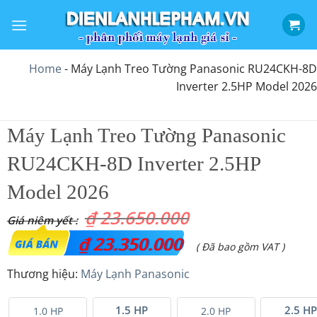
Bỏ
qua
nội
dung
Home
-
Máy Lạnh Treo Tường Panasonic RU24CKH-8D
Inverter 2.5HP Model 2026
Máy Lạnh Treo Tường Panasonic
RU24CKH-8D Inverter 2.5HP
Model 2026
₫
23.650.000
Giá
₫
23.350.000
Giá
( Đã bao gồm VAT )
gốc
hiện
Thương hiệu:
Máy Lạnh Panasonic
là:
tại
₫ 23.650.000.
là:
1.5 HP
2.5 HP
1.0 HP
2.0 HP