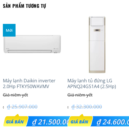
SẢN PHẨM TƯƠNG TỰ
Mới
Máy lạnh Daikin inverter
Máy lạnh tủ đứng LG
2.0Hp FTKY50WAVMV
APNQ24GS1A4 (2.5Hp)
Inverter
₫
25.907.000
₫
32.300.000
Giá
Giá
₫
21.500.000
₫
24.600.
gốc
gốc