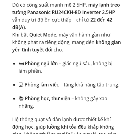
Dù có công suất mạnh mẽ 2.5HP,
máy lạnh treo
tường Panasonic RU24CKH-8D Inverter 2.5HP
vẫn duy trì độ ồn cực thấp – chỉ từ
22 đến 42
dB(A)
.
Khi bật
Quiet Mode
, máy vận hành gần như
không phát ra tiếng động, mang đến
không gian
yên tĩnh tuyệt đối
cho:
🛏️
Phòng ngủ lớn
– giấc ngủ sâu, không bị
làm phiền.
💻
Phòng làm việc
– tăng khả năng tập trung.
📚
Phòng học, thư viện
– không gây xao
nhãng.
Hệ thống quạt và dàn lạnh được thiết kế khí
động học, giúp
luồng khí tỏa đều
khắp không