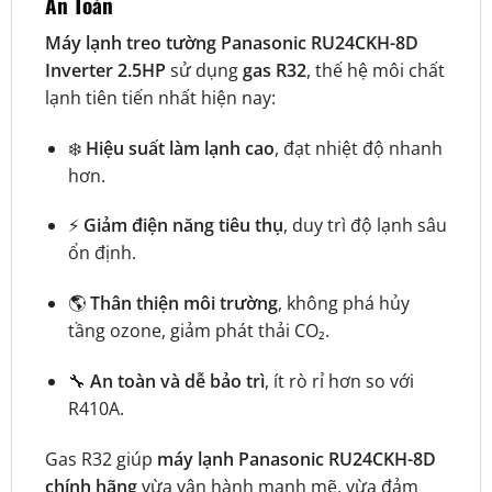
An Toàn
Máy lạnh treo tường Panasonic RU24CKH-8D
Inverter 2.5HP
sử dụng
gas R32
, thế hệ môi chất
lạnh tiên tiến nhất hiện nay:
❄️
Hiệu suất làm lạnh cao
, đạt nhiệt độ nhanh
hơn.
⚡
Giảm điện năng tiêu thụ
, duy trì độ lạnh sâu
ổn định.
🌎
Thân thiện môi trường
, không phá hủy
tầng ozone, giảm phát thải CO₂.
🔧
An toàn và dễ bảo trì
, ít rò rỉ hơn so với
R410A.
Gas R32 giúp
máy lạnh Panasonic RU24CKH-8D
chính hãng
vừa vận hành mạnh mẽ, vừa đảm