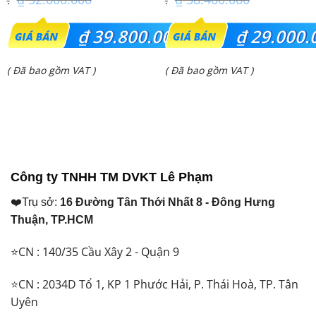
Giá
Giá
₫
39.800.000
₫
29.000.
gốc
gốc
Giá
Giá
( Đã bao gồm VAT )
( Đã bao gồm VAT )
là:
là:
hiện
hiện
₫ 52.000.000.
₫ 38.400.000.
tại
tại
là:
là:
₫ 39.800.000.
₫ 29.000.000.
Công ty TNHH TM DVKT Lê Phạm
❤️Trụ sở:
16 Đường Tân Thới Nhất 8 - Đông Hưng
Thuận, TP.HCM
⭐CN : 140/35 Cầu Xây 2 - Quận 9
⭐CN : 2034D Tổ 1, KP 1 Phước Hải, P. Thái Hoà, TP. Tân
Uyên