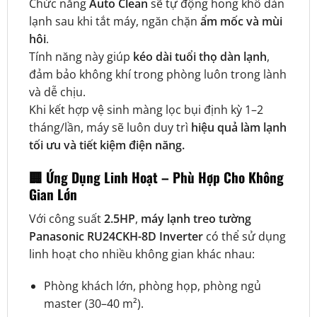
Chức năng
Auto Clean
sẽ tự động hong khô dàn
lạnh sau khi tắt máy, ngăn chặn
ẩm mốc và mùi
hôi
.
Tính năng này giúp
kéo dài tuổi thọ dàn lạnh
,
đảm bảo không khí trong phòng luôn trong lành
và dễ chịu.
Khi kết hợp vệ sinh màng lọc bụi định kỳ 1–2
tháng/lần, máy sẽ luôn duy trì
hiệu quả làm lạnh
tối ưu và tiết kiệm điện năng.
🏢
Ứng Dụng Linh Hoạt – Phù Hợp Cho Không
Gian Lớn
Với công suất
2.5HP
,
máy lạnh treo tường
Panasonic RU24CKH-8D Inverter
có thể sử dụng
linh hoạt cho nhiều không gian khác nhau:
Phòng khách lớn, phòng họp, phòng ngủ
master (30–40 m²).