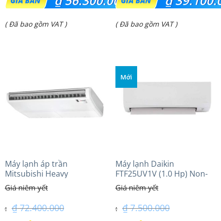
₫
56.300.000
₫
39.100.
gốc
gốc
Giá
Giá
( Đã bao gồm VAT )
( Đã bao gồm VAT )
là:
là:
hiện
hiện
₫ 67.810.000.
₫ 46.490.000.
tại
tại
là:
là:
Mới
₫ 56.300.000.
₫ 39.100.000.
Máy lạnh áp trần
Máy lạnh Daikin
Mitsubishi Heavy
FTF25UV1V (1.0 Hp) Non-
FDE140VG (6.0Hp) Cao cấp
inverter Thái lan
– 3 Pha
₫
72.400.000
₫
7.500.000