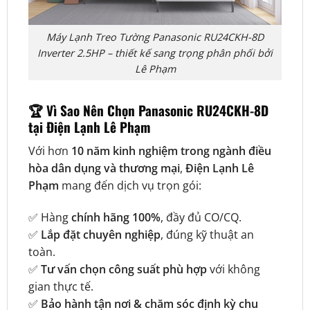
Máy Lạnh Treo Tường Panasonic RU24CKH-8D
Inverter 2.5HP – thiết kế sang trọng phân phối bởi
Lê Phạm
🏆
Vì Sao Nên Chọn Panasonic RU24CKH-8D
tại Điện Lạnh Lê Phạm
Với hơn
10 năm kinh nghiệm trong ngành điều
hòa dân dụng và thương mại
,
Điện Lạnh Lê
Phạm
mang đến dịch vụ trọn gói:
✅ Hàng
chính hãng 100%
, đầy đủ CO/CQ.
✅
Lắp đặt chuyên nghiệp
, đúng kỹ thuật an
toàn.
✅
Tư vấn chọn công suất phù hợp
với không
gian thực tế.
✅
Bảo hành tận nơi & chăm sóc định kỳ chu