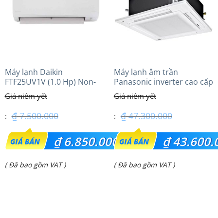
Máy lạnh Daikin
Máy lạnh âm trần
FTF25UV1V (1.0 Hp) Non-
Panasonic inverter cao cấp
inverter Thái lan
(6.0Hp) S-3448PU3HA/U-
48PRH1H5
₫
7.500.000
₫
47.300.000
Giá
Giá
₫
6.850.000
₫
43.600.
gốc
gốc
Giá
Giá
( Đã bao gồm VAT )
( Đã bao gồm VAT )
là:
là:
hiện
hiện
₫ 7.500.000.
₫ 47.300.000.
tại
tại
là:
là: