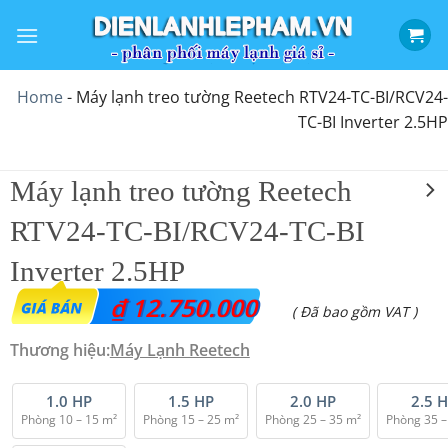
Bỏ
qua
nội
dung
Home
-
Máy lạnh treo tường Reetech RTV24-TC-BI/RCV24-
TC-BI Inverter 2.5HP
Máy lạnh treo tường Reetech
RTV24-TC-BI/RCV24-TC-BI
Inverter 2.5HP
₫
12.750.000
( Đã bao gồm VAT )
Thương hiệu:
Máy Lạnh Reetech
1.0 HP
1.5 HP
2.0 HP
2.5 
Phòng 10 – 15 m²
Phòng 15 – 25 m²
Phòng 25 – 35 m²
Phòng 35 –