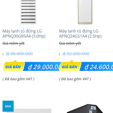
Máy lạnh tủ đứng LG
Máy lạnh tủ đứng LG
APNQ30GR5A4 (3.0Hp)
APNQ24GS1A4 (2.5Hp)
Inverter
Inverter
₫
38.400.000
₫
32.300.000
Giá
Giá
₫
29.000.000
₫
24.600.
gốc
gốc
Giá
Giá
( Đã bao gồm VAT )
( Đã bao gồm VAT )
là:
là:
hiện
hiện
₫ 38.400.000.
₫ 32.300.000.
tại
tại
là:
là:
Mới
₫ 29.000.000.
₫ 24.600.000.