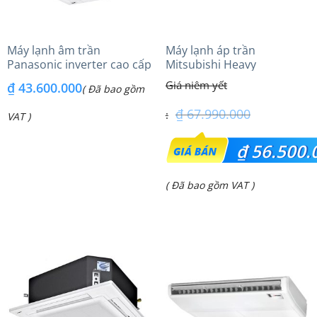
Máy lạnh âm trần
Máy lạnh áp trần
Panasonic inverter cao cấp
Mitsubishi Heavy
(6.0Hp) S-3448PU3HA/U-
FDE140VG (6.0Hp) Cao cấp
₫
43.600.000
( Đã bao gồm
48PRH1H8 – 3 Pha
– 1 Pha
₫
67.990.000
VAT )
Giá
₫
56.500.
gốc
Giá
( Đã bao gồm VAT )
là:
hiện
₫ 67.990.000.
tại
là:
₫ 56.500.000.