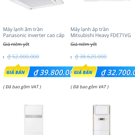
Máy lạnh âm trần
Máy lạnh áp trần
Panasonic inverter cao cấp
Mitsubishi Heavy FDE71VG
(5.0Hp) S-3448PU3HA/U-
(3.0Hp) Tiêu chuẩn
43PRH1H8 – 3 Pha
₫
52.000.000
₫
38.620.000
Giá
Giá
₫
39.800.000
₫
32.700.
gốc
gốc
Giá
Giá
( Đã bao gồm VAT )
( Đã bao gồm VAT )
là:
là:
hiện
hiện
₫ 52.000.000.
₫ 38.620.000.
tại
tại
là:
là:
₫ 39.800.000.
₫ 32.700.000.