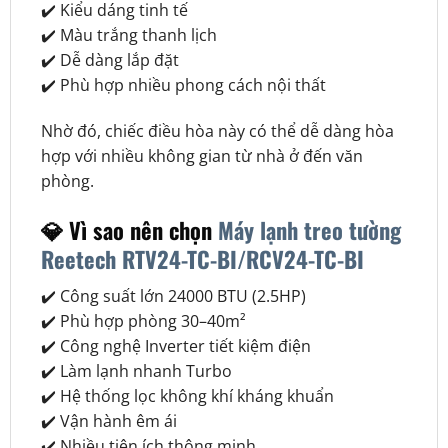
✔️ Kiểu dáng tinh tế
✔️ Màu trắng thanh lịch
✔️ Dễ dàng lắp đặt
✔️ Phù hợp nhiều phong cách nội thất
Nhờ đó, chiếc điều hòa này có thể dễ dàng hòa
hợp với nhiều không gian từ nhà ở đến văn
phòng.
💎 Vì sao nên chọn
Máy lạnh treo tường
Reetech RTV24-TC-BI/RCV24-TC-BI
✔️ Công suất lớn 24000 BTU (2.5HP)
✔️ Phù hợp phòng 30–40m²
✔️ Công nghệ Inverter tiết kiệm điện
✔️ Làm lạnh nhanh Turbo
✔️ Hệ thống lọc không khí kháng khuẩn
✔️ Vận hành êm ái
✔️ Nhiều tiện ích thông minh