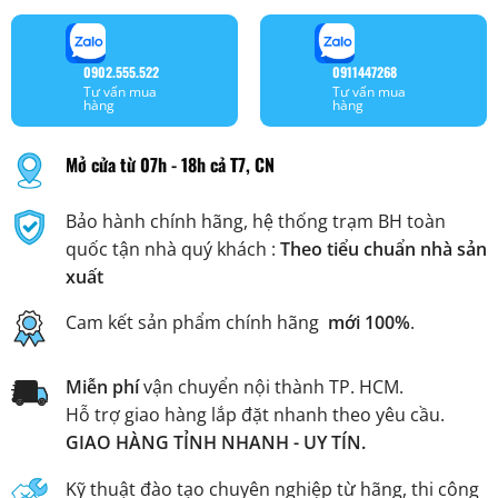
0902.555.522
0911447268
Tư vấn mua
Tư vấn mua
hàng
hàng
Mở cửa từ 07h - 18h cả T7, CN
Bảo hành chính hãng, hệ thống trạm BH toàn
quốc tận nhà quý khách :
Theo tiểu chuẩn nhà sản
xuất
Cam kết sản phẩm chính hãng
mới 100%
.
Miễn phí
vận chuyển nội thành TP. HCM.
Hỗ trợ giao hàng lắp đặt nhanh theo yêu cầu.
GIAO HÀNG TỈNH NHANH - UY TÍN.
Kỹ thuật đào tạo chuyên nghiệp từ hãng, thi công