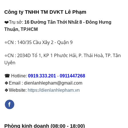
₫ 6.850.000.
₫ 43.600.000.
Công ty TNHH TM DVKT Lê Phạm
❤️Trụ sở:
16 Đường Tân Thới Nhất 8 - Đông Hưng
Thuận, TP.HCM
⭐CN : 140/35 Cầu Xây 2 - Quận 9
⭐CN : 2034D Tổ 1, KP 1 Phước Hải, P. Thái Hoà, TP. Tân
Uyên
☎
Hotline:
0919.333.201
-
0911447268
🍀Email : dienlanhlepham@gmail.com
🍀Website:
https://dienlanhlepham.vn
Phòng kinh doanh (08:00 - 18:00)