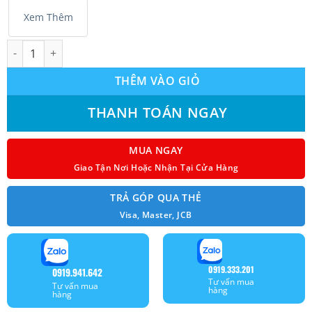
Xem Thêm
Máy lạnh treo tường Reetech RTV24-TC-BI/RCV24-TC-BI Inverter
THÊM VÀO GIỎ
THANH TOÁN NGAY
MUA NGAY
Giao Tận Nơi Hoặc Nhận Tại Cửa Hàng
TRẢ GÓP QUA THẺ
Visa, Master, JCB
0919.333.201
0919.941.642
Tư vấn mua
Tư vấn mua
hàng
hàng