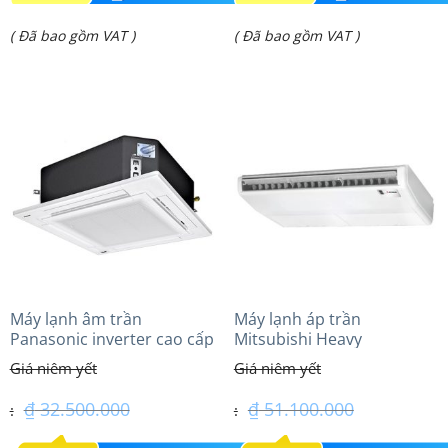
gốc
gốc
Giá
Giá
( Đã bao gồm VAT )
( Đã bao gồm VAT )
là:
là:
hiện
hiện
₫ 53.500.000.
₫ 67.990.000.
tại
tại
là:
là:
₫ 39.500.000.
₫ 56.500.000.
Máy lạnh âm trần
Máy lạnh áp trần
Panasonic inverter cao cấp
Mitsubishi Heavy
(3.0Hp) S-2430PU3HA/U-
FDE100VG (4.0Hp) Cao cấp
24PRH1H5
– 3 Pha
₫
32.500.000
₫
51.100.000
Giá
Giá