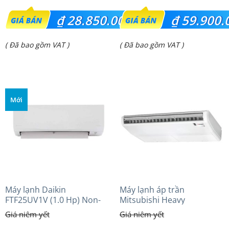
Giá
Giá
₫
28.850.000
₫
59.900.
gốc
gốc
Giá
Giá
( Đã bao gồm VAT )
( Đã bao gồm VAT )
là:
là:
hiện
hiện
₫ 35.717.000.
₫ 72.400.000.
tại
tại
là:
là:
Mới
₫ 28.850.000.
₫ 59.900.000.
Máy lạnh Daikin
Máy lạnh áp trần
FTF25UV1V (1.0 Hp) Non-
Mitsubishi Heavy
inverter Thái lan
FDE125VG (5.0Hp) Cao cấp
– 3 Pha