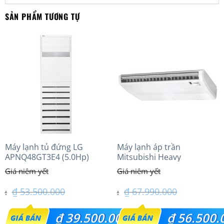
SẢN PHẨM TƯƠNG TỰ
Máy lạnh tủ đứng LG
Máy lạnh áp trần
APNQ48GT3E4 (5.0Hp)
Mitsubishi Heavy
Inverter
FDE140VG (6.0Hp) Cao cấp
– 1 Pha
₫
53.500.000
₫
67.990.000
Giá
Giá
₫
39.500.000
₫
56.500.