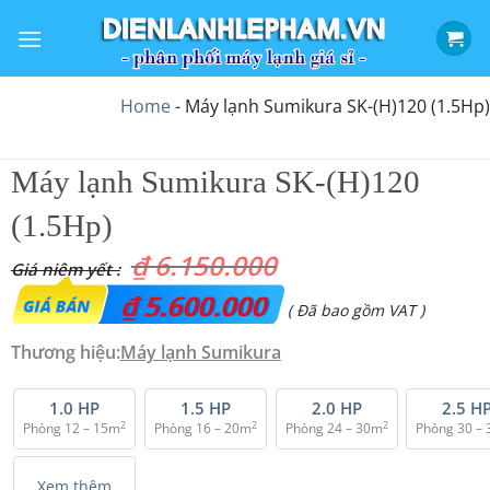
Bỏ
qua
nội
dung
Home
-
Máy lạnh Sumikura SK-(H)120 (1.5Hp)
Máy lạnh Sumikura SK-(H)120
(1.5Hp)
₫
6.150.000
Giá
₫
5.600.000
Giá
( Đã bao gồm VAT )
gốc
hiện
Thương hiệu:
Máy lạnh Sumikura
là:
tại
₫ 6.150.000.
là:
1.0 HP
1.5 HP
2.0 HP
2.5 H
2
2
2
Phòng 12 – 15m
Phòng 16 – 20m
Phòng 24 – 30m
Phòng 30 –
₫ 5.600.000.
Xem thêm