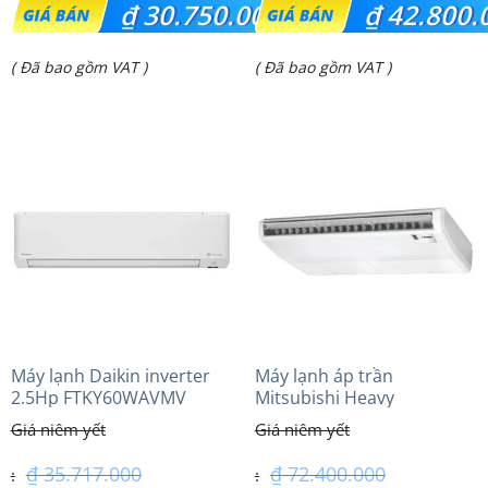
₫
30.750.000
₫
42.800.
gốc
gốc
Giá
Giá
( Đã bao gồm VAT )
( Đã bao gồm VAT )
là:
là:
hiện
hiện
₫ 32.500.000.
₫ 51.100.000.
tại
tại
là:
là:
₫ 30.750.000.
₫ 42.800.000.
Máy lạnh Daikin inverter
Máy lạnh áp trần
2.5Hp FTKY60WAVMV
Mitsubishi Heavy
FDE140VG (6.0Hp) Cao cấp
– 3 Pha
₫
35.717.000
₫
72.400.000