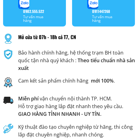
0902.555.522
0911447268
Tư vấn mua
Tư vấn mua
hàng
hàng
Mở cửa từ 07h - 18h cả T7, CN
Bảo hành chính hãng, hệ thống trạm BH toàn
quốc tận nhà quý khách :
Theo tiểu chuẩn nhà sản
xuất
Cam kết sản phẩm chính hãng
mới 100%
.
Miễn phí
vận chuyển nội thành TP. HCM.
Hỗ trợ giao hàng lắp đặt nhanh theo yêu cầu.
GIAO HÀNG TỈNH NHANH - UY TÍN.
Kỹ thuật đào tạo chuyên nghiệp từ hãng, thi công
lắp đặt chuyên nghiệp, nhanh chóng.