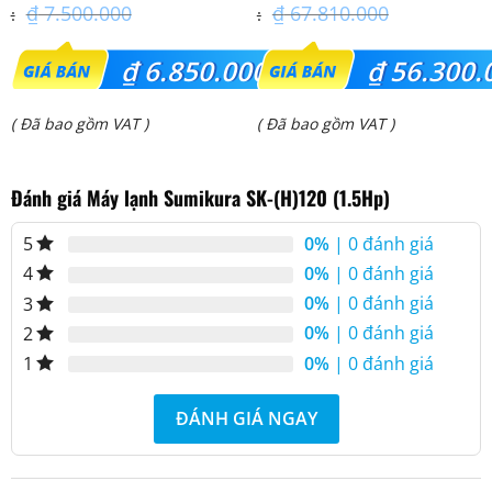
₫
7.500.000
₫
67.810.000
Giá
Giá
₫
6.850.000
₫
56.300.
gốc
gốc
Giá
Giá
( Đã bao gồm VAT )
( Đã bao gồm VAT )
là:
là:
hiện
hiện
₫ 7.500.000.
₫ 67.810.000.
Đánh giá Máy lạnh Sumikura SK-(H)120 (1.5Hp)
tại
tại
là:
là:
0%
| 0 đánh giá
5
₫ 6.850.000.
₫ 56.300.000.
0%
| 0 đánh giá
4
0%
| 0 đánh giá
3
0%
| 0 đánh giá
2
0%
| 0 đánh giá
1
ĐÁNH GIÁ NGAY