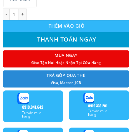
Máy lạnh Sumikura SK-(H)120 (1.5Hp) số lượng
THÊM VÀO GIỎ
THANH TOÁN NGAY
MUA NGAY
Giao Tận Nơi Hoặc Nhận Tại Cửa Hàng
TRẢ GÓP QUA THẺ
Visa, Master, JCB
0919.333.201
0919.941.642
Tư vấn mua
Tư vấn mua
hàng
hàng