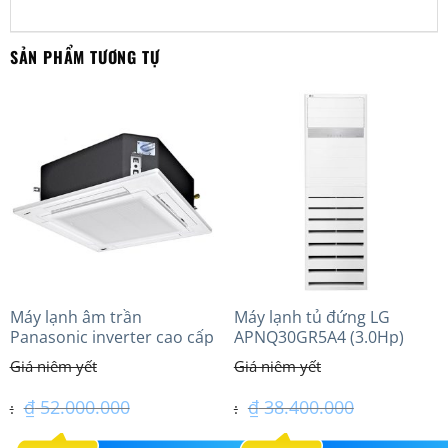
SẢN PHẨM TƯƠNG TỰ
Máy lạnh âm trần
Máy lạnh tủ đứng LG
Panasonic inverter cao cấp
APNQ30GR5A4 (3.0Hp)
(5.0Hp) S-3448PU3HA/U-
Inverter
43PRH1H8 – 3 Pha
₫
52.000.000
₫
38.400.000
Giá
Giá