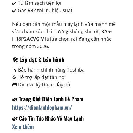
✔️ Tự làm sạch tiện lợi
✔️ Gas
R32
tối ưu hiệu suất
Nếu bạn cần một mẫu máy lạnh vừa mạnh mẽ
vừa chăm sóc chất lượng không khí tốt,
RAS-
H18P2ACVG-V
là lựa chọn rất đáng cân nhắc
trong năm 2026.
🛠️
Lắp đặt & bảo hành
🔧 Bảo hành chính hãng Toshiba
⚙️ Hỗ trợ lắp đặt tận nơi
🧰 Dịch vụ kỹ thuật đầy đủ
🌿
Trang Chủ Điện Lạnh Lê Phạm
https://dienlanhlepham.vn/
🌿 Các Tin Tức Khác Về Máy Lạnh
Xem thêm