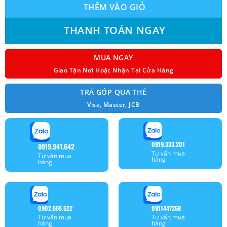
THÊM VÀO GIỎ
THANH TOÁN NGAY
MUA NGAY
Giao Tận Nơi Hoặc Nhận Tại Cửa Hàng
TRẢ GÓP QUA THẺ
Visa, Master, JCB
0919.333.201
0919.941.642
Tư vấn mua
Tư vấn mua
hàng
hàng
0902.555.522
0911447268
Tư vấn mua
Tư vấn mua
hàng
hàng