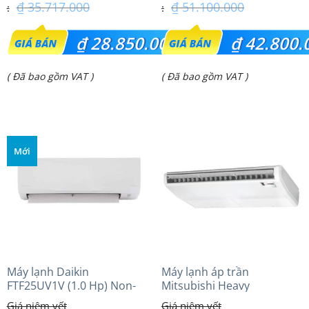
₫
35.717.000
₫
51.100.000
Giá
Giá
₫
28.850.000
₫
42.800.
gốc
gốc
Giá
Giá
( Đã bao gồm VAT )
( Đã bao gồm VAT )
là:
là:
hiện
hiện
₫ 35.717.000.
₫ 51.100.000.
tại
tại
là:
là:
Mới
₫ 28.850.000.
₫ 42.800.000.
Máy lạnh Daikin
Máy lạnh áp trần
FTF25UV1V (1.0 Hp) Non-
Mitsubishi Heavy
inverter Thái lan
FDE125VG (5.0Hp) Cao cấp