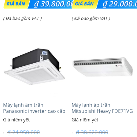
₫
39.800.000
₫
29.000.
gốc
gốc
Giá
Giá
( Đã bao gồm VAT )
( Đã bao gồm VAT )
là:
là:
hiện
hiện
₫ 52.000.000.
₫ 38.400.000.
tại
tại
là:
là:
₫ 39.800.000.
₫ 29.000.000.
Máy lạnh âm trần
Máy lạnh áp trần
Panasonic inverter cao cấp
Mitsubishi Heavy FDE71VG
(2.0 Hp) S-1821PU3HA/U-
(3.0Hp) Tiêu chuẩn
18PRH1H5
₫
24.950.000
₫
38.620.000