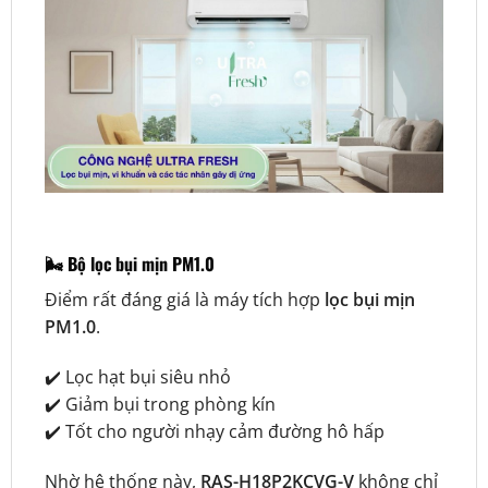
🌬️ Bộ lọc bụi mịn PM1.0
Điểm rất đáng giá là máy tích hợp
lọc bụi mịn
PM1.0
.
✔️ Lọc hạt bụi siêu nhỏ
✔️ Giảm bụi trong phòng kín
✔️ Tốt cho người nhạy cảm đường hô hấp
Nhờ hệ thống này,
RAS-H18P2KCVG-V
không chỉ