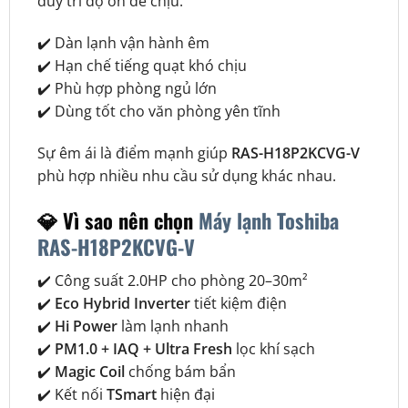
duy trì độ ồn dễ chịu.
✔️ Dàn lạnh vận hành êm
✔️ Hạn chế tiếng quạt khó chịu
✔️ Phù hợp phòng ngủ lớn
✔️ Dùng tốt cho văn phòng yên tĩnh
Sự êm ái là điểm mạnh giúp
RAS-H18P2KCVG-V
phù hợp nhiều nhu cầu sử dụng khác nhau.
💎 Vì sao nên chọn
Máy lạnh Toshiba
RAS-H18P2KCVG-V
✔️ Công suất 2.0HP cho phòng 20–30m²
✔️
Eco Hybrid Inverter
tiết kiệm điện
✔️
Hi Power
làm lạnh nhanh
✔️
PM1.0 + IAQ + Ultra Fresh
lọc khí sạch
✔️
Magic Coil
chống bám bẩn
✔️ Kết nối
TSmart
hiện đại