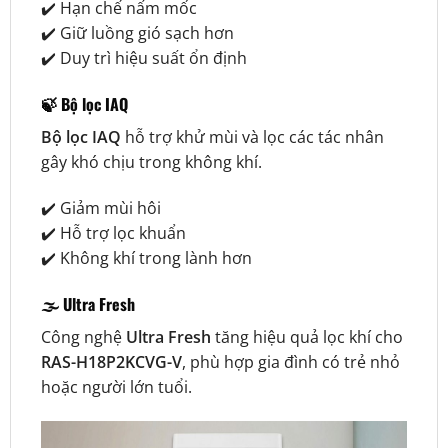
✔️ Hạn chế nấm mốc
✔️ Giữ luồng gió sạch hơn
✔️ Duy trì hiệu suất ổn định
🍃 Bộ lọc IAQ
Bộ lọc IAQ
hỗ trợ khử mùi và lọc các tác nhân
gây khó chịu trong không khí.
✔️ Giảm mùi hôi
✔️ Hỗ trợ lọc khuẩn
✔️ Không khí trong lành hơn
🌫️ Ultra Fresh
Công nghệ
Ultra Fresh
tăng hiệu quả lọc khí cho
RAS-H18P2KCVG-V
, phù hợp gia đình có trẻ nhỏ
hoặc người lớn tuổi.