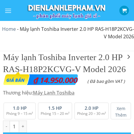
Bỏ
qua
nội
dung
Home
-
Máy lạnh Toshiba Inverter 2.0 HP RAS-H18P2KCVG-
V Model 2026
Máy lạnh Toshiba Inverter 2.0 HP
RAS-H18P2KCVG-V Model 2026
₫
14.950.000
( Đã bao gồm VAT )
Thương hiệu:
Máy Lạnh Toshiba
1.0 HP
1.5 HP
2.0 HP
Xem
Phòng 9 – 15 m²
Phòng 15 – 20 m²
Phòng 20 – 30 m²
Thêm
Máy lạnh Toshiba Inverter 2.0 HP RAS-H18P2KCVG-V Model 2026