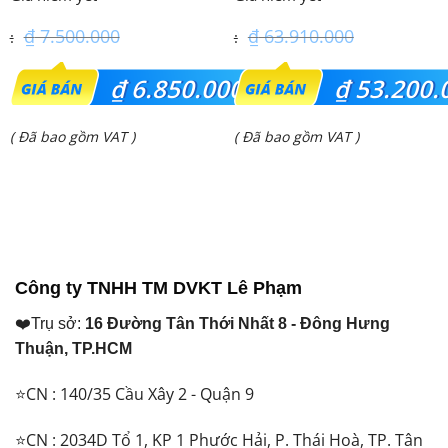
– 1 Pha
₫
7.500.000
₫
63.910.000
Giá
Giá
₫
6.850.000
₫
53.200.
gốc
gốc
Giá
Giá
( Đã bao gồm VAT )
( Đã bao gồm VAT )
là:
là:
hiện
hiện
₫ 7.500.000.
₫ 63.910.000.
tại
tại
là:
là:
₫ 6.850.000.
₫ 53.200.000.
Công ty TNHH TM DVKT Lê Phạm
❤️Trụ sở:
16 Đường Tân Thới Nhất 8 - Đông Hưng
Thuận, TP.HCM
⭐CN : 140/35 Cầu Xây 2 - Quận 9
⭐CN : 2034D Tổ 1, KP 1 Phước Hải, P. Thái Hoà, TP. Tân