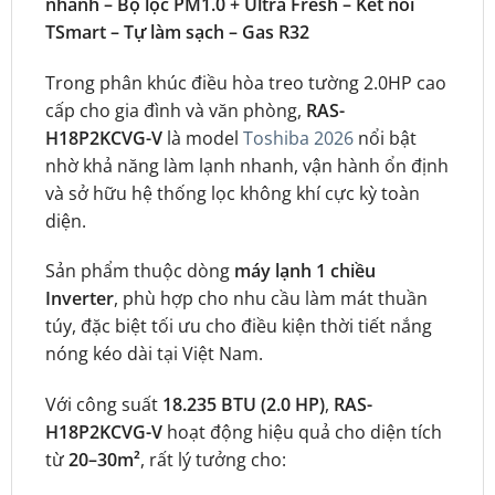
nhanh – Bộ lọc PM1.0 + Ultra Fresh – Kết nối
TSmart – Tự làm sạch – Gas R32
Trong phân khúc điều hòa treo tường 2.0HP cao
cấp cho gia đình và văn phòng,
RAS-
H18P2KCVG-V
là model
Toshiba 2026
nổi bật
nhờ khả năng làm lạnh nhanh, vận hành ổn định
và sở hữu hệ thống lọc không khí cực kỳ toàn
diện.
Sản phẩm thuộc dòng
máy lạnh 1 chiều
Inverter
, phù hợp cho nhu cầu làm mát thuần
túy, đặc biệt tối ưu cho điều kiện thời tiết nắng
nóng kéo dài tại Việt Nam.
Với công suất
18.235 BTU (2.0 HP)
,
RAS-
H18P2KCVG-V
hoạt động hiệu quả cho diện tích
từ
20–30m²
, rất lý tưởng cho: