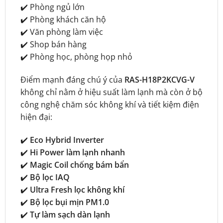
✔️ Phòng ngủ lớn
✔️ Phòng khách căn hộ
✔️ Văn phòng làm việc
✔️ Shop bán hàng
✔️ Phòng học, phòng họp nhỏ
Điểm mạnh đáng chú ý của
RAS-H18P2KCVG-V
không chỉ nằm ở hiệu suất làm lạnh mà còn ở bộ
công nghệ chăm sóc không khí và tiết kiệm điện
hiện đại:
✔️
Eco Hybrid Inverter
✔️
Hi Power làm lạnh nhanh
✔️
Magic Coil chống bám bẩn
✔️
Bộ lọc IAQ
✔️
Ultra Fresh lọc không khí
✔️
Bộ lọc bụi mịn PM1.0
✔️
Tự làm sạch dàn lạnh