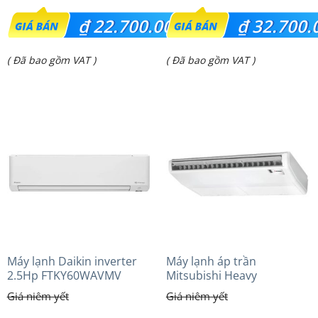
Giá
Giá
₫
22.700.000
₫
32.700.
gốc
gốc
Giá
Giá
( Đã bao gồm VAT )
( Đã bao gồm VAT )
là:
là:
hiện
hiện
₫ 24.950.000.
₫ 38.620.000.
tại
tại
là:
là:
₫ 22.700.000.
₫ 32.700.000.
Máy lạnh Daikin inverter
Máy lạnh áp trần
2.5Hp FTKY60WAVMV
Mitsubishi Heavy
FDE100VG (4.0Hp) Cao cấp
– 3 Pha