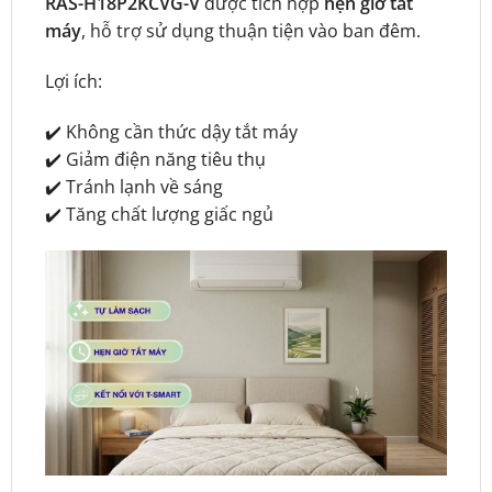
RAS-H18P2KCVG-V
được tích hợp
hẹn giờ tắt
máy
, hỗ trợ sử dụng thuận tiện vào ban đêm.
Lợi ích:
✔️ Không cần thức dậy tắt máy
✔️ Giảm điện năng tiêu thụ
✔️ Tránh lạnh về sáng
✔️ Tăng chất lượng giấc ngủ