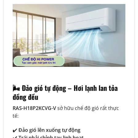
🌬️ Đảo gió tự động – Hơi lạnh lan tỏa
đồng đều
RAS-H18P2KCVG-V
sở hữu chế độ gió rất thực
tế:
✔️
Đảo gió lên xuống tự động
✔️
Trái phải chỉnh tay linh hoạt