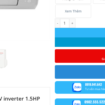
Xem Thêm
Máy lạnh Toshiba RAS-H13S5KC
Gi
0919.941.642
Tư vấn mua hà
 inverter 1.5HP
0902.555.522