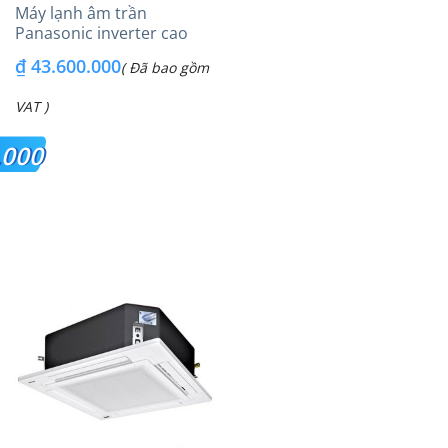
Máy lạnh âm trần
Panasonic inverter cao
cấp (6.0Hp) S-
₫
43.600.000
( Đã bao gồm
3448PU3HA/U-48PRH1H8
– 3 Pha
VAT )
.000