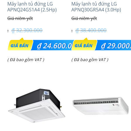
Máy lạnh tủ đứng LG
Máy lạnh tủ đứng LG
APNQ24GS1A4 (2.5Hp)
APNQ30GR5A4 (3.0Hp)
Inverter
Inverter
₫
32.300.000
₫
38.400.000
Giá
Giá
₫
24.600.000
₫
29.000
gốc
gốc
Giá
Giá
( Đã bao gồm VAT )
( Đã bao gồm VAT )
là:
là:
hiện
hiện
₫ 32.300.000.
₫ 38.400.000.
tại
tại
là:
là:
₫ 24.600.000.
₫ 29.000.000.