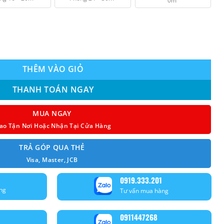
0m
₫ 9.350.000.
VG-V inverter 1.5HP model 2025 số lượng
THÊM VÀO GIỎ
THANH TOÁN NGAY
MUA NGAY
ao Tận Nơi Hoặc Nhận Tại Cửa Hàng
TRẢ GÓP QUA THẺ
Visa, Master, JCB
0919.333.201
ng
Tư vấn mua hàng
0911447268