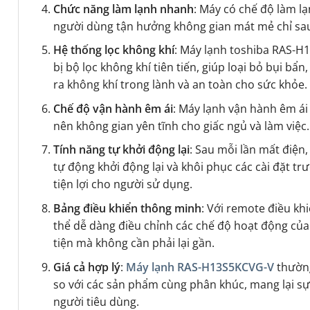
Chức năng làm lạnh nhanh
: Máy có chế độ làm l
người dùng tận hưởng không gian mát mẻ chỉ sau
Hệ thống lọc không khí
: Máy lạnh toshiba RAS-
bị bộ lọc không khí tiên tiến, giúp loại bỏ bụi bẩn
ra không khí trong lành và an toàn cho sức khỏe.
Chế độ vận hành êm ái
: Máy lạnh vận hành êm ái 
nên không gian yên tĩnh cho giấc ngủ và làm việc.
Tính năng tự khởi động lại
: Sau mỗi lần mất điện
tự động khởi động lại và khôi phục các cài đặt tr
tiện lợi cho người sử dụng.
Bảng điều khiển thông minh
: Với remote điều kh
thể dễ dàng điều chỉnh các chế độ hoạt động củ
tiện mà không cần phải lại gần.
Giá cả hợp lý
:
Máy lạnh RAS-H13S5KCVG-V
thường
so với các sản phẩm cùng phân khúc, mang lại s
người tiêu dùng.