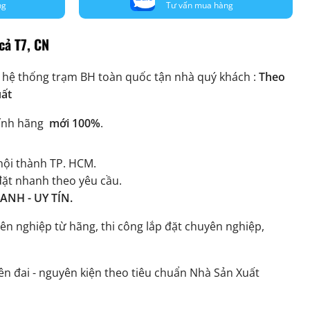
ng
Tư vấn mua hàng
cả T7, CN
 hệ thống trạm BH toàn quốc tận nhà quý khách :
Theo
uất
ính hãng
mới 100%
.
ội thành TP. HCM.
đặt nhanh theo yêu cầu.
NH - UY TÍN.
ên nghiệp từ hãng, thi công lắp đặt chuyên nghiệp,
n đai - nguyên kiện theo tiêu chuẩn Nhà Sản Xuất