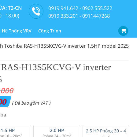
A: T2-CN
0919.941.642 - 0902.555.522
0 - 18:00)
0919.333.201 - 0911447268
Hệ Thống VRV
Công Trình
h Toshiba RAS-H13S5KCVG-V inverter 1.5HP model 2025
a RAS-H13S5KCVG-V inverter
5
.000
00
Giá
( Đã bao gồm VAT )
hiện
iba
tại
là:
1.5 HP
2.0 HP
2.5 HP Phòng 30 – 4
2
2
ng 16 – 20m
Phòng 24 – 30m
2