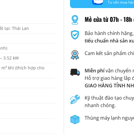
Tư vấn mua hà
Mở cửa từ 07h - 18h 
t tại: Thái Lan
Bảo hành chính hãng,
tiểu chuẩn nhà sản x
ạnh)
Cam kết sản phẩm ch
 – 3.52 kW
0 m³ khí (thích hợp cho
Miễn phí
vận chuyển n
Hỗ trợ giao hàng lắp 
GIAO HÀNG TỈNH NHA
Kỹ thuật đào tạo chuy
nhanh chóng.
Thùng máy lạnh nguyê