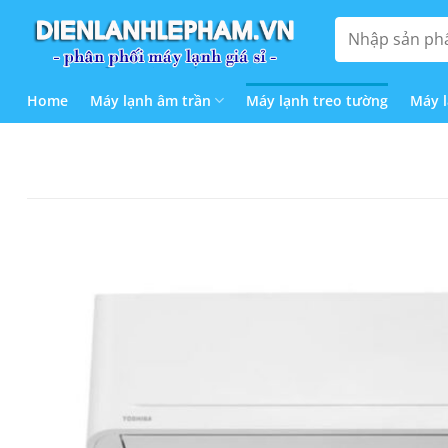
Bỏ
Tìm
qua
kiếm:
nội
dung
Home
Máy lạnh âm trần
Máy lạnh treo tường
Máy 