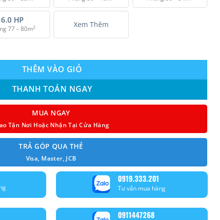
₫ 61.000.000.
6.0 HP
Xem Thêm
2
ng 77 – 80m
0AMVM (6.0Hp) inverter - 1 pha số lượng
THÊM VÀO GIỎ
THANH TOÁN NGAY
MUA NGAY
ao Tận Nơi Hoặc Nhận Tại Cửa Hàng
TRẢ GÓP QUA THẺ
Visa, Master, JCB
0919.333.201
ng
Tư vấn mua hàng
0911447268