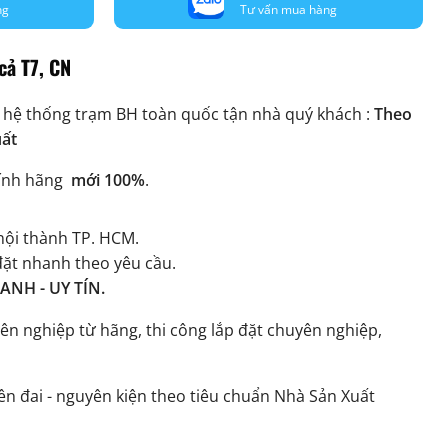
ng
Tư vấn mua hàng
cả T7, CN
 hệ thống trạm BH toàn quốc tận nhà quý khách :
Theo
uất
ính hãng
mới 100%
.
ội thành TP. HCM.
đặt nhanh theo yêu cầu.
NH - UY TÍN.
ên nghiệp từ hãng, thi công lắp đặt chuyên nghiệp,
n đai - nguyên kiện theo tiêu chuẩn Nhà Sản Xuất