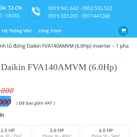
A: T2-CN
0919.941.642 - 0902.555.522
0 - 18:00)
0919.333.201 - 0911447268
Hệ Thống VRV
Công Trình
nh tủ đứng Daikin FVA140AMVM (6.0Hp) inverter – 1 pha
g Daikin FVA140AMVM (6.0Hp)
.000
000
Giá
( Đã bao gồm VAT )
hiện
in
tại
là:
2.5 HP
3.0 HP
4.0 HP
2
2
2
ng 30 – 35m
Phòng 36 – 40m
Phòng 50 – 54m