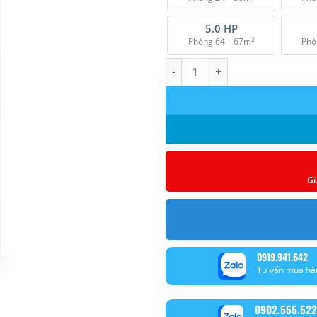
5.0 HP
2
Phòng 64 – 67m
Phò
Máy lạnh tủ đứng Daikin FVA14
Gi
0919.941.642
Tư vấn mua hà
0902.555.522