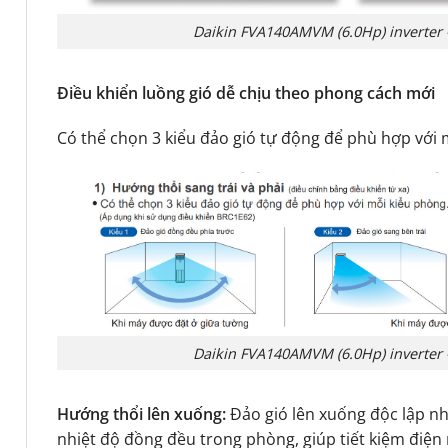
Daikin FVA140AMVM (6.0Hp) inverter 
Điều khiển luồng gió dễ chịu theo phong cách mới
Có thể chọn 3 kiểu đảo gió tự động để phù hợp với 
Daikin FVA140AMVM (6.0Hp) inverter 
Hướng thổi lên xuống:
Đảo gió lên xuống độc lập 
nhiệt độ đồng đều trong phòng, giúp tiết kiệm điện