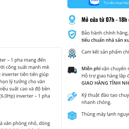
Tư vấn mua hà
Mở cửa từ 07h - 18h 
Bảo hành chính hãng,
tiểu chuẩn nhà sản x
Cam kết sản phẩm ch
ter – 1 pha mang đến
 với công suất mạnh mẽ.
Miễn phí
vận chuyển n
inverter tiên tiến giúp
Hỗ trợ giao hàng lắp 
chọn lý tưởng cho văn
GIAO HÀNG TỈNH NHA
hiệu suất cao và độ bền
Kỹ thuật đào tạo chuy
6.0Hp) inverter – 1 pha
nhanh chóng.
Thùng máy lạnh nguyê
 và văn phòng nhỏ, dòng