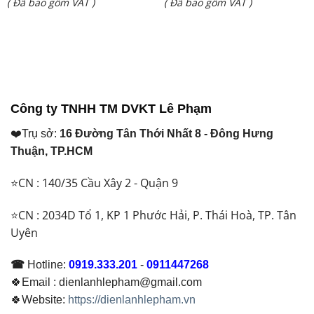
Giá
Giá
( Đã bao gồm VAT )
( Đã bao gồm VAT )
là:
là:
hiện
hiện
₫ 11.000.000.
₫ 38.400.000.
tại
tại
là:
là:
₫ 9.000.000.
₫ 29.000.000.
Công ty TNHH TM DVKT Lê Phạm
❤️Trụ sở:
16 Đường Tân Thới Nhất 8 - Đông Hưng
Thuận, TP.HCM
⭐CN : 140/35 Cầu Xây 2 - Quận 9
⭐CN : 2034D Tổ 1, KP 1 Phước Hải, P. Thái Hoà, TP. Tân
Uyên
☎
Hotline:
0919.333.201
-
0911447268
🍀Email : dienlanhlepham@gmail.com
🍀Website:
https://dienlanhlepham.vn