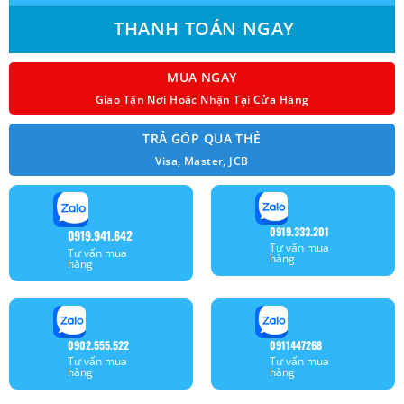
₫ 31.500.000.
THANH TOÁN NGAY
MUA NGAY
Giao Tận Nơi Hoặc Nhận Tại Cửa Hàng
TRẢ GÓP QUA THẺ
Visa, Master, JCB
0919.333.201
0919.941.642
Tư vấn mua
Tư vấn mua
hàng
hàng
0902.555.522
0911447268
Tư vấn mua
Tư vấn mua
hàng
hàng