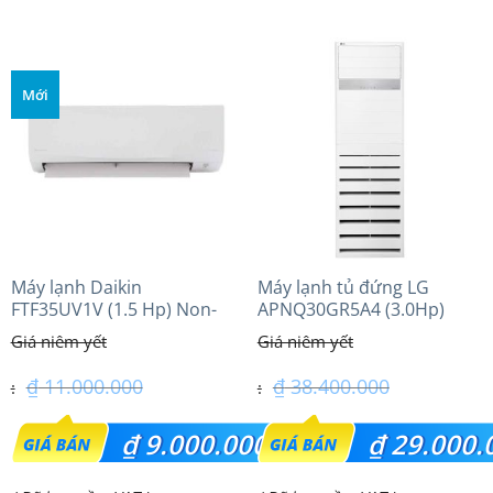
hiện
hiện
₫ 31.200.000.
₫ 38.620.000.
tại
tại
là:
là:
Mới
₫ 28.350.000.
₫ 32.700.000.
Máy lạnh Daikin
Máy lạnh tủ đứng LG
FTF35UV1V (1.5 Hp) Non-
APNQ30GR5A4 (3.0Hp)
inverter Thái lan
Inverter
₫
11.000.000
₫
38.400.000
Giá
Giá
₫
9.000.000
₫
29.000.
gốc
gốc