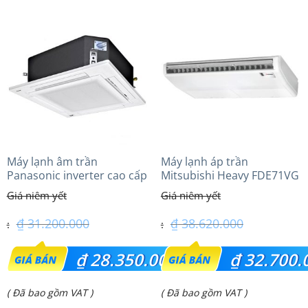
tại
tại
là:
là:
₫ 76.200.000.
₫ 31.450.000.
Máy lạnh âm trần
Máy lạnh áp trần
Panasonic inverter cao cấp
Mitsubishi Heavy FDE71VG
(2.5Hp) S-1821PU3HA/U-
(3.0Hp) Tiêu chuẩn
21PRH1H5
₫
31.200.000
₫
38.620.000
Giá
Giá
₫
28.350.000
₫
32.700.
gốc
gốc
Giá
Giá
( Đã bao gồm VAT )
( Đã bao gồm VAT )
là:
là: