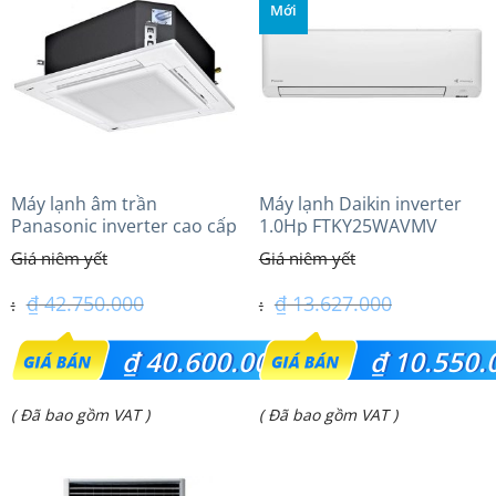
Mới
Máy lạnh âm trần
Máy lạnh Daikin inverter
Panasonic inverter cao cấp
1.0Hp FTKY25WAVMV
(5.0Hp) S-3448PU3HA/U-
43PRH1H5
₫
42.750.000
₫
13.627.000
Giá
Giá
₫
40.600.000
₫
10.550.
gốc
gốc
Giá
Giá
( Đã bao gồm VAT )
( Đã bao gồm VAT )
là:
là:
hiện
hiện
₫ 42.750.000.
₫ 13.627.000.
tại
tại