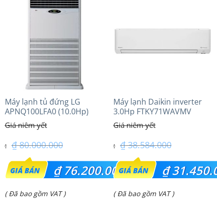
là:
là:
₫ 40.600.000.
₫ 10.550.000.
Máy lạnh tủ đứng LG
Máy lạnh Daikin inverter
APNQ100LFA0 (10.0Hp)
3.0Hp FTKY71WAVMV
₫
80.000.000
₫
38.584.000
Giá
Giá
₫
76.200.000
₫
31.450.
gốc
gốc
Giá
Giá
( Đã bao gồm VAT )
( Đã bao gồm VAT )
là:
là:
hiện
hiện
₫ 80.000.000.
₫ 38.584.000.