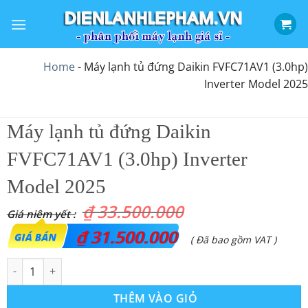
Bỏ
qua
nội
dung
Home
-
Máy lạnh tủ đứng Daikin FVFC71AV1 (3.0hp)
Inverter Model 2025
Máy lạnh tủ đứng Daikin
FVFC71AV1 (3.0hp) Inverter
Model 2025
₫
33.500.000
Giá
₫
31.500.000
Giá
( Đã bao gồm VAT )
gốc
hiện
Máy lạnh tủ đứng Daikin FVFC71AV1 (3.0hp) Inverter Model 2025
là:
tại
THÊM VÀO GIỎ
₫ 33.500.000.
là: