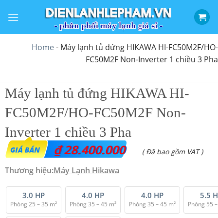
Bỏ
qua
nội
dung
Home
-
Máy lạnh tủ đứng HIKAWA HI-FC50M2F/HO-
FC50M2F Non-Inverter 1 chiều 3 Pha
Máy lạnh tủ đứng HIKAWA HI-
FC50M2F/HO-FC50M2F Non-
Inverter 1 chiều 3 Pha
₫
28.400.000
( Đã bao gồm VAT )
Thương hiệu:
Máy Lạnh Hikawa
3.0 HP
4.0 HP
4.0 HP
5.5 
Phòng 25 – 35 m²
Phòng 35 – 45 m²
Phòng 35 – 45 m²
Phòng 55 –