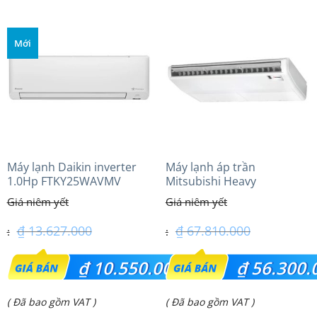
tại
tại
là:
là:
Mới
₫ 56.500.000.
₫ 36.500.000.
Máy lạnh Daikin inverter
Máy lạnh áp trần
1.0Hp FTKY25WAVMV
Mitsubishi Heavy
FDE125VG (5.0Hp) Cao cấp
– 3 Pha
₫
13.627.000
₫
67.810.000
Giá
Giá
₫
10.550.000
₫
56.300.
gốc
gốc
Giá
Giá
( Đã bao gồm VAT )
( Đã bao gồm VAT )
là:
là: