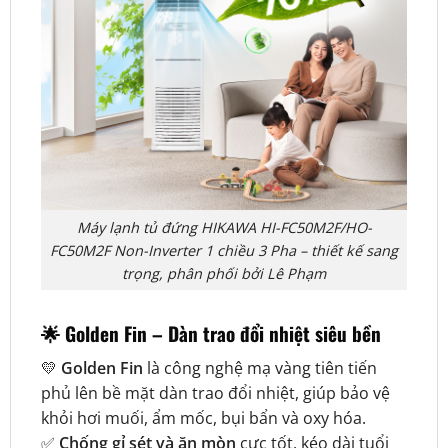
Máy lạnh tủ đứng HIKAWA HI-FC50M2F/HO-
FC50M2F Non-Inverter 1 chiều 3 Pha – thiết kế sang
trọng, phân phối bởi Lê Phạm
🌟
Golden Fin – Dàn trao đổi nhiệt siêu bền
💛
Golden Fin
là công nghệ mạ vàng tiên tiến
phủ lên bề mặt dàn trao đổi nhiệt, giúp bảo vệ
khỏi hơi muối, ẩm mốc, bụi bẩn và oxy hóa.
✅
Chống gỉ sét và ăn mòn
cực tốt, kéo dài tuổi