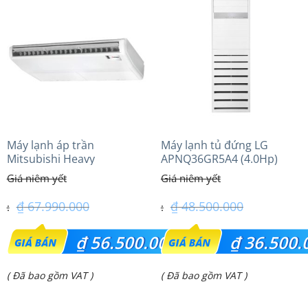
là:
là:
₫ 76.200.000.
₫ 28.350.000.
Máy lạnh áp trần
Máy lạnh tủ đứng LG
Mitsubishi Heavy
APNQ36GR5A4 (4.0Hp)
FDE140VG (6.0Hp) Cao cấp
inverter
– 1 Pha
₫
67.990.000
₫
48.500.000
Giá
Giá
₫
56.500.000
₫
36.500.
gốc
gốc
Giá
Giá
( Đã bao gồm VAT )
( Đã bao gồm VAT )
là:
là:
hiện
hiện
₫ 67.990.000.
₫ 48.500.000.