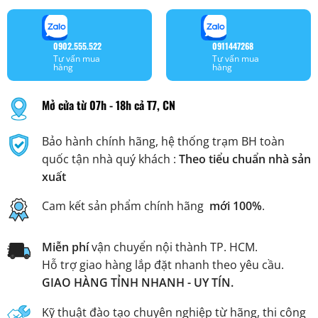
0902.555.522
0911447268
Tư vấn mua
Tư vấn mua
hàng
hàng
Mở cửa từ 07h - 18h cả T7, CN
Bảo hành chính hãng, hệ thống trạm BH toàn
quốc tận nhà quý khách :
Theo tiểu chuẩn nhà sản
xuất
Cam kết sản phẩm chính hãng
mới 100%
.
Miễn phí
vận chuyển nội thành TP. HCM.
Hỗ trợ giao hàng lắp đặt nhanh theo yêu cầu.
GIAO HÀNG TỈNH NHANH - UY TÍN.
Kỹ thuật đào tạo chuyên nghiệp từ hãng, thi công