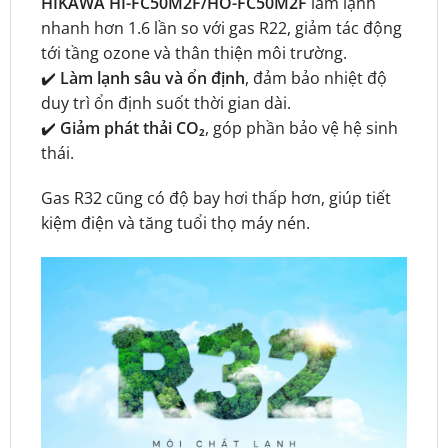
HIKAWA HI-FC50M2F/HO-FC50M2F
làm lạnh
nhanh hơn 1.6 lần so với gas R22, giảm tác động
tới tầng ozone và thân thiện môi trường.
✔️
Làm lạnh sâu và ổn định
, đảm bảo nhiệt độ
duy trì ổn định suốt thời gian dài.
✔️
Giảm phát thải CO₂
, góp phần bảo vệ hệ sinh
thái.
Gas R32 cũng có độ bay hơi thấp hơn, giúp tiết
kiệm điện và tăng tuổi thọ máy nén.