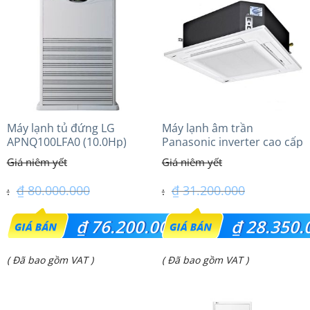
Máy lạnh tủ đứng LG
Máy lạnh âm trần
APNQ100LFA0 (10.0Hp)
Panasonic inverter cao cấp
(2.5Hp) S-1821PU3HA/U-
21PRH1H5
₫
80.000.000
₫
31.200.000
Giá
Giá
₫
76.200.000
₫
28.350.
gốc
gốc
Giá
Giá
( Đã bao gồm VAT )
( Đã bao gồm VAT )
là:
là:
hiện
hiện
₫ 80.000.000.
₫ 31.200.000.
tại
tại