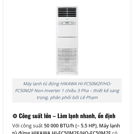
Máy lạnh tủ đứng HIKAWA HI-FC50M2F/HO-
FC50M2F Non-Inverter 1 chiều 3 Pha – thiết kế sang
trọng, phân phối bởi Lê Phạm
⚙️
Công suất lớn – Làm lạnh nhanh, ổn định
Với công suất
50 000 BTU/h (~ 5.5 HP)
,
Máy lạnh
tủ đứng HIKAWA HI-FC50M2F/HO-FC50M2F
có