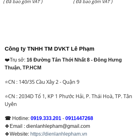
Giá
Giá
( Đã bao gồm VAT )
( Đã bao gồm VAT )
là:
là:
hiện
hiện
₫ 24.200.000.
₫ 32.500.000.
tại
tại
là:
là:
₫ 19.650.000.
₫ 30.750.000.
Công ty TNHH TM DVKT Lê Phạm
❤️Trụ sở:
16 Đường Tân Thới Nhất 8 - Đông Hưng
Thuận, TP.HCM
⭐CN : 140/35 Cầu Xây 2 - Quận 9
⭐CN : 2034D Tổ 1, KP 1 Phước Hải, P. Thái Hoà, TP. Tân
Uyên
☎
Hotline:
0919.333.201
-
0911447268
🍀Email : dienlanhlepham@gmail.com
🍀Website:
https://dienlanhlepham.vn