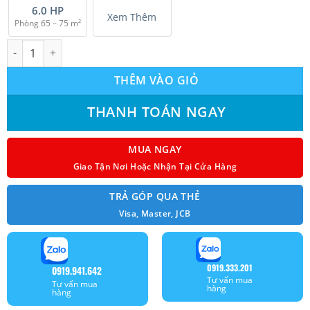
6.0 HP
Xem Thêm
Phòng 65 – 75 m²
Máy lạnh tủ đứng HIKAWA HI-FC50M2F/HO-FC50M2F Non-Inverter
THÊM VÀO GIỎ
THANH TOÁN NGAY
MUA NGAY
Giao Tận Nơi Hoặc Nhận Tại Cửa Hàng
TRẢ GÓP QUA THẺ
Visa, Master, JCB
0919.333.201
0919.941.642
Tư vấn mua
Tư vấn mua
hàng
hàng