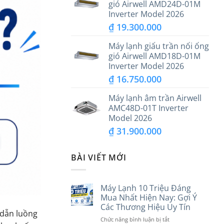
gió Airwell AMD24D-01M
Inverter Model 2026
₫
19.300.000
Máy lạnh giấu trần nối ống
gió Airwell AMD18D-01M
Inverter Model 2026
₫
16.750.000
Máy lạnh âm trần Airwell
AMC48D-01T Inverter
Model 2026
₫
31.900.000
BÀI VIẾT MỚI
Máy Lạnh 10 Triệu Đáng
Mua Nhất Hiện Nay: Gợi Ý
Các Thương Hiệu Uy Tín
 dẫn luồng
ở
Chức năng bình luận bị tắt