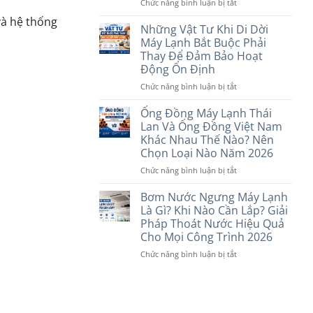
Tiết
ở
Chức năng bình luận bị tắt
Và
Trước
CB
Daphaco:
và hệ thống
Khi
1
Nên
Những Vật Tư Khi Di Dời
Lựa
Pha
Chọn
Máy Lạnh Bắt Buộc Phải
Chọn
Và
Loại
Thay Để Đảm Bảo Hoạt
Năm
CB
Nào
Động Ổn Định
2026
2
Cho
Pha
Máy
ở
Chức năng bình luận bị tắt
Khác
Lạnh
Những
Nhau
Năm
Vật
Ống Đồng Máy Lạnh Thái
Như
2026?
Tư
Lan Và Ống Đồng Việt Nam
Thế
Khi
Khác Nhau Thế Nào? Nên
Nào?
Di
Chọn Loại Nào Năm 2026
Máy
Dời
Lạnh
Máy
ở
Chức năng bình luận bị tắt
Nên
Lạnh
Ống
Dùng
Bắt
Đồng
Bơm Nước Ngưng Máy Lạnh
Loại
Buộc
Máy
Là Gì? Khi Nào Cần Lắp? Giải
Nào?
Phải
Lạnh
Pháp Thoát Nước Hiệu Quả
Thay
Thái
Cho Mọi Công Trình 2026
Để
Lan
Đảm
Và
ở
Chức năng bình luận bị tắt
Bảo
Ống
Bơm
Hoạt
Đồng
Nước
Động
Việt
Ngưng
Ổn
Nam
Máy
Định
Khác
Lạnh