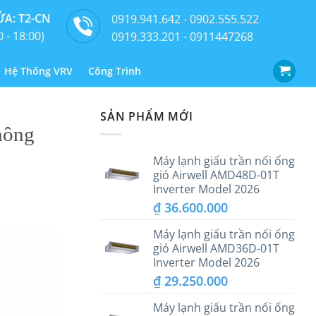
A: T2-CN
0919.941.642 - 0902.555.522
0 - 18:00)
0919.333.201 - 0911447268
Hệ Thống VRV
Công Trình
SẢN PHẨM MỚI
hông
Máy lạnh giấu trần nối ống
gió Airwell AMD48D-01T
Inverter Model 2026
₫
36.600.000
Máy lạnh giấu trần nối ống
gió Airwell AMD36D-01T
Inverter Model 2026
₫
29.250.000
Máy lạnh giấu trần nối ống