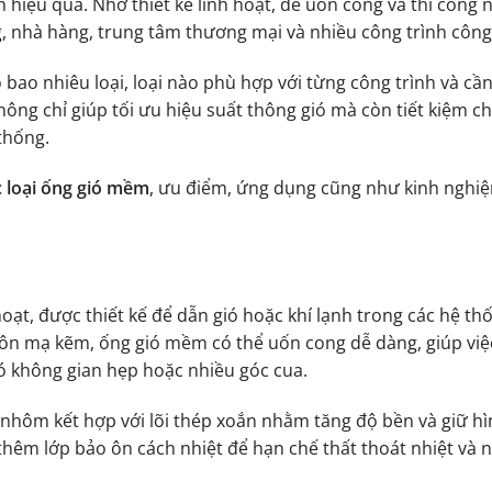
 hiệu quả. Nhờ thiết kế linh hoạt, dễ uốn cong và thi công
, nhà hàng, trung tâm thương mại và nhiều công trình công
ó bao nhiêu loại, loại nào phù hợp với từng công trình và cần
hông chỉ giúp tối ưu hiệu suất thông gió mà còn tiết kiệm ch
 thống.
c loại ống gió mềm
, ưu điểm, ứng dụng cũng như kinh nghi
hoạt, được thiết kế để dẫn gió hoặc khí lạnh trong các hệ t
tôn mạ kẽm, ống gió mềm có thể uốn cong dễ dàng, giúp việ
có không gian hẹp hoặc nhiều góc cua.
nhôm kết hợp với lõi thép xoắn nhằm tăng độ bền và giữ h
hêm lớp bảo ôn cách nhiệt để hạn chế thất thoát nhiệt và 