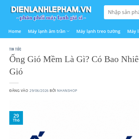
Bỏ
Tìm
qua
kiếm:
nội
dung
Home
Máy lạnh âm trần
Máy lạnh treo tường
Máy 
TIN TỨC
Ống Gió Mềm Là Gì? Có Bao Nhiê
Gió
ĐĂNG VÀO
29/06/2026
BỞI
NHANSHOP
29
Th6