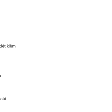
tiết kiệm
u.
oài.