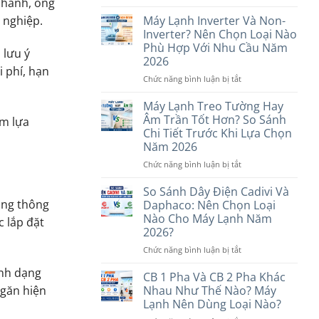
 nhanh, ống
Máy
Lạnh
Máy Lạnh Inverter Và Non-
 nghiệp.
10
Inverter? Nên Chọn Loại Nào
Triệu
Phù Hợp Với Nhu Cầu Năm
 lưu ý
Đáng
2026
Mua
i phí, hạn
Nhất
ở
Chức năng bình luận bị tắt
Hiện
Máy
Nay:
Lạnh
Máy Lạnh Treo Tường Hay
Gợi
Inverter
Âm Trần Tốt Hơn? So Sánh
ệm lựa
Ý
Và
Chi Tiết Trước Khi Lựa Chọn
Các
Non-
Năm 2026
Thương
Inverter?
Hiệu
Nên
ở
Chức năng bình luận bị tắt
Uy
Chọn
Máy
Tín
Loại
Lạnh
So Sánh Dây Điện Cadivi Và
Nào
Treo
hống thông
Daphaco: Nên Chọn Loại
Phù
Tường
Nào Cho Máy Lạnh Năm
c lắp đặt
Hợp
Hay
2026?
Với
Âm
Nhu
Trần
ở
Chức năng bình luận bị tắt
Cầu
Tốt
So
ình dạng
Năm
Hơn?
Sánh
CB 1 Pha Và CB 2 Pha Khác
2026
So
Dây
ngăn hiện
Nhau Như Thế Nào? Máy
Sánh
Điện
Lạnh Nên Dùng Loại Nào?
Chi
Cadivi