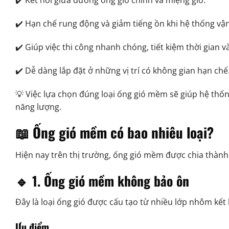
✔️ Kết nối giữa đường ống gió chính và miệng gió.
✔️ Hạn chế rung động và giảm tiếng ồn khi hệ thống vậ
✔️ Giúp việc thi công nhanh chóng, tiết kiệm thời gian và
✔️ Dễ dàng lắp đặt ở những vị trí có không gian hạn chế
💡 Việc lựa chọn đúng loại ống gió mềm sẽ giúp hệ thốn
năng lượng.
📖 Ống gió mềm có bao nhiêu loại?
Hiện nay trên thị trường, ống gió mềm được chia thành
🔹 1. Ống gió mềm không bảo ôn
Đây là loại ống gió được cấu tạo từ nhiều lớp nhôm kết
Ưu điểm