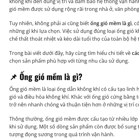
không khí đến đúng vị trí và đảm bảo hệ thống vận hành
gió mềm được sử dụng rộng rãi trong nhà ở, văn phòng
Tuy nhiên, không phải ai cũng biết
ống gió mềm là gì
, c
những gì khi lựa chọn. Việc sử dụng đúng loại ống gió k
chế thất thoát nhiệt và kéo dài tuổi thọ của toàn bộ hệ
Trong bài viết dưới đây, hãy cùng tìm hiểu chi tiết về
cá
chọn sản phẩm phù hợp với từng nhu cầu sử dụng.
📌 Ống gió mềm là gì?
Ống gió mềm là loại ống dẫn không khí có cấu tạo linh 
gió và điều hòa không khí. Khác với ống gió cứng bằng 
trở nên nhanh chóng và thuận tiện hơn ở những vị trí 
Thông thường, ống gió mềm được cấu tạo từ nhiều lớp 
khi sử dụng. Một số dòng sản phẩm còn được bổ sung t
tượng đọng sương trong quá trình vận hành.