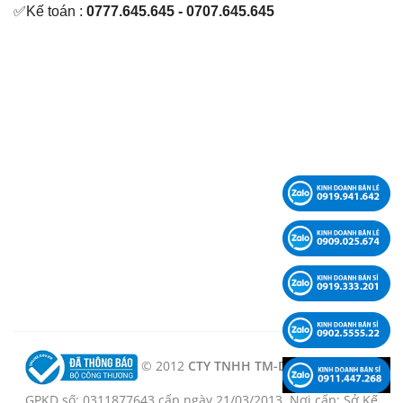
✅Kế toán :
0777.645.645 - 0707.645.645
© 2012
CTY TNHH TM-DV-KT LÊ PHẠM -
GPKD số: 0311877643 cấp ngày 21/03/2013. Nơi cấp: Sở Kế