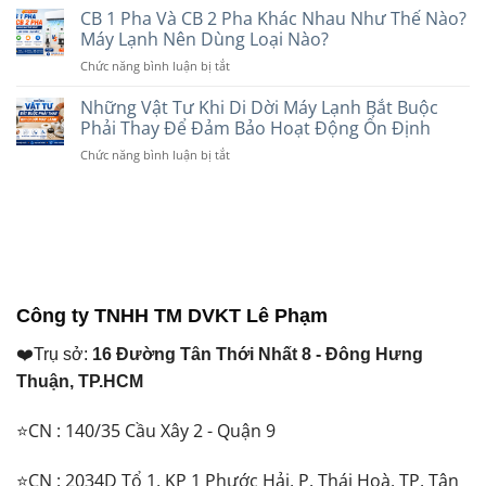
Phù
Tín
Sánh
CB 1 Pha Và CB 2 Pha Khác Nhau Như Thế Nào?
Trần
Hợp
Dây
Tốt
Máy Lạnh Nên Dùng Loại Nào?
Với
Điện
Hơn?
Nhu
ở
Chức năng bình luận bị tắt
Cadivi
So
Cầu
CB
Và
Sánh
Năm
1
Những Vật Tư Khi Di Dời Máy Lạnh Bắt Buộc
Daphaco:
Chi
2026
Pha
Nên
Phải Thay Để Đảm Bảo Hoạt Động Ổn Định
Tiết
Và
Chọn
Trước
ở
Chức năng bình luận bị tắt
CB
Loại
Khi
Những
2
Nào
Lựa
Vật
Pha
Cho
Chọn
Tư
Khác
Máy
Năm
Khi
Nhau
Lạnh
2026
Di
Như
Năm
Dời
Thế
2026?
Máy
Nào?
Lạnh
Máy
Công ty TNHH TM DVKT Lê Phạm
Bắt
Lạnh
Buộc
Nên
❤️Trụ sở:
16 Đường Tân Thới Nhất 8 - Đông Hưng
Phải
Dùng
Thay
Loại
Thuận, TP.HCM
Để
Nào?
Đảm
⭐CN : 140/35 Cầu Xây 2 - Quận 9
Bảo
Hoạt
Động
⭐CN : 2034D Tổ 1, KP 1 Phước Hải, P. Thái Hoà, TP. Tân
Ổn