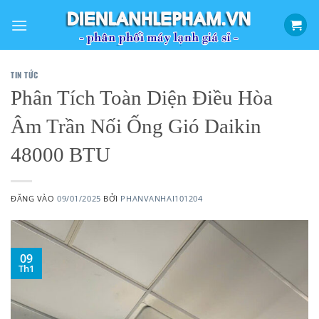
Bỏ
qua
nội
dung
TIN TỨC
Phân Tích Toàn Diện Điều Hòa
Âm Trần Nối Ống Gió Daikin
48000 BTU
ĐĂNG VÀO
09/01/2025
BỞI
PHANVANHAI101204
09
Th1