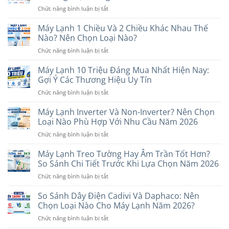
ở
Chức năng bình luận bị tắt
Máy
Lạnh
Máy Lạnh 1 Chiều Và 2 Chiều Khác Nhau Thế
Dưới
Nào? Nên Chọn Loại Nào?
7
ở
Chức năng bình luận bị tắt
Triệu
Máy
Nên
Lạnh
Máy Lạnh 10 Triệu Đáng Mua Nhất Hiện Nay:
Mua
1
Hãng
Gợi Ý Các Thương Hiệu Uy Tín
Chiều
Nào?
ở
Chức năng bình luận bị tắt
Và
6
Máy
2
Thương
Lạnh
Máy Lạnh Inverter Và Non-Inverter? Nên Chọn
Chiều
Hiệu
10
Khác
Loại Nào Phù Hợp Với Nhu Cầu Năm 2026
Đáng
Triệu
Nhau
Cân
ở
Chức năng bình luận bị tắt
Đáng
Thế
Nhắc
Máy
Mua
Nào?
Lạnh
Máy Lạnh Treo Tường Hay Âm Trần Tốt Hơn?
Nhất
Nên
Inverter
Hiện
So Sánh Chi Tiết Trước Khi Lựa Chọn Năm 2026
Chọn
Và
Nay:
Loại
ở
Chức năng bình luận bị tắt
Non-
Gợi
Nào?
Máy
Inverter?
Ý
Lạnh
So Sánh Dây Điện Cadivi Và Daphaco: Nên
Nên
Các
Treo
Chọn
Chọn Loại Nào Cho Máy Lạnh Năm 2026?
Thương
Tường
Loại
Hiệu
ở
Chức năng bình luận bị tắt
Hay
Nào
Uy
So
Âm