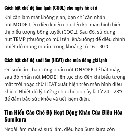
Cách bật chế độ làm lạnh (COOL) cho ngày hè oi ả
Khi cần làm mát không gian, bạn chỉ cần nhấn
nút
MODE
trên điều khiển cho đến khi màn hình hiển
thị biểu tượng bông tuyết (COOL).
Sau đó, sử dụng
nút
TEMP
(thường có mũi tên lên/xuống) để điều chỉnh
nhiệt độ mong muốn trong khoảng từ 16 – 30°C.
Cách bật chế độ sưởi ấm (HEAT) cho mùa đông giá lạnh
Để sưởi ấm, bạn cũng nhấn nút
ON/OFF
để bật máy,
sau đó nhấn nút
MODE
liên tục cho đến khi biểu tượng
mặt trời hoặc chữ HEAT xuất hiện trên màn hình điều
khiển.
Nhiệt độ lý tưởng cho chế độ này là từ 24 – 28°C
để đảm bảo sức khỏe và tiết kiệm điện.
Tìm Hiểu Các Chế Độ Hoạt Động Khác Của Điều Hòa
Sumikura
Ngoài làm mát và sưởi ấm, điều hòa Sumikura còn