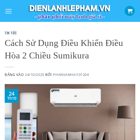
Bỏ
qua
nội
dung
TIN TỨC
Cách Sử Dụng Điều Khiển Điều
Hòa 2 Chiều Sumikura
ĐĂNG VÀO
24/10/2025
BỞI
PHANVANHAI101204
24
Th10