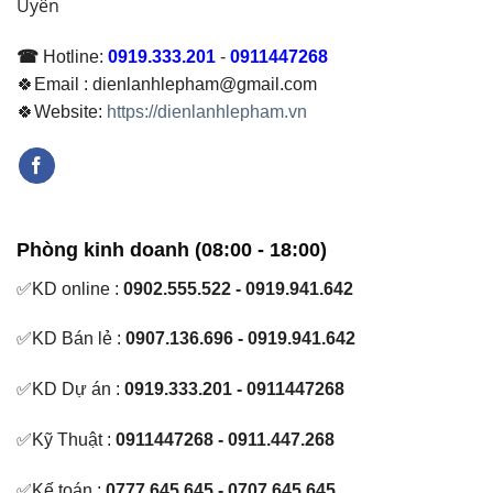
Uyên
Định
☎
Hotline:
0919.333.201
-
0911447268
🍀Email : dienlanhlepham@gmail.com
🍀Website:
https://dienlanhlepham.vn
Phòng kinh doanh (08:00 - 18:00)
✅KD online :
0902.555.522 - 0919.941.642
✅KD Bán lẻ :
0907.136.696 - 0919.941.642
✅KD Dự án :
0919.333.201 - 0911447268
✅Kỹ Thuật :
0911447268 - 0911.447.268
✅Kế toán :
0777.645.645 - 0707.645.645