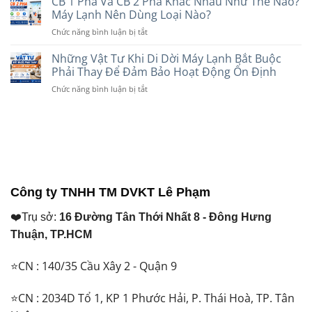
CB 1 Pha Và CB 2 Pha Khác Nhau Như Thế Nào?
Hợp
Dây
Tốt
Máy Lạnh Nên Dùng Loại Nào?
Với
Điện
Hơn?
Nhu
ở
Chức năng bình luận bị tắt
Cadivi
So
Cầu
CB
Và
Sánh
Năm
1
Những Vật Tư Khi Di Dời Máy Lạnh Bắt Buộc
Daphaco:
Chi
2026
Pha
Nên
Phải Thay Để Đảm Bảo Hoạt Động Ổn Định
Tiết
Và
Chọn
Trước
ở
Chức năng bình luận bị tắt
CB
Loại
Khi
Những
2
Nào
Lựa
Vật
Pha
Cho
Chọn
Tư
Khác
Máy
Năm
Khi
Nhau
Lạnh
2026
Di
Như
Năm
Dời
Thế
2026?
Máy
Nào?
Lạnh
Máy
Công ty TNHH TM DVKT Lê Phạm
Bắt
Lạnh
Buộc
Nên
❤️Trụ sở:
16 Đường Tân Thới Nhất 8 - Đông Hưng
Phải
Dùng
Thay
Loại
Thuận, TP.HCM
Để
Nào?
Đảm
⭐CN : 140/35 Cầu Xây 2 - Quận 9
Bảo
Hoạt
Động
⭐CN : 2034D Tổ 1, KP 1 Phước Hải, P. Thái Hoà, TP. Tân
Ổn