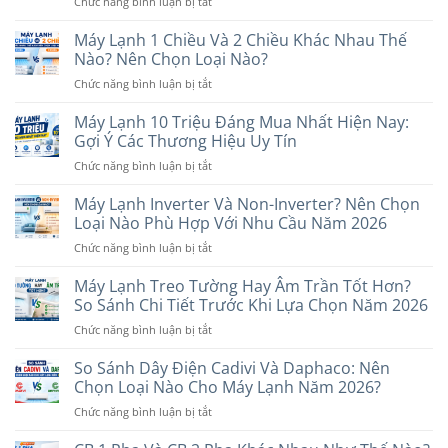
ở
Chức năng bình luận bị tắt
Máy
Lạnh
Máy Lạnh 1 Chiều Và 2 Chiều Khác Nhau Thế
Dưới
Nào? Nên Chọn Loại Nào?
7
ở
Chức năng bình luận bị tắt
Triệu
Máy
Nên
Lạnh
Máy Lạnh 10 Triệu Đáng Mua Nhất Hiện Nay:
Mua
1
Hãng
Gợi Ý Các Thương Hiệu Uy Tín
Chiều
Nào?
ở
Chức năng bình luận bị tắt
Và
6
Máy
2
Thương
Lạnh
Máy Lạnh Inverter Và Non-Inverter? Nên Chọn
Chiều
Hiệu
10
Khác
Loại Nào Phù Hợp Với Nhu Cầu Năm 2026
Đáng
Triệu
Nhau
Cân
ở
Chức năng bình luận bị tắt
Đáng
Thế
Nhắc
Máy
Mua
Nào?
Lạnh
Máy Lạnh Treo Tường Hay Âm Trần Tốt Hơn?
Nhất
Nên
Inverter
Hiện
So Sánh Chi Tiết Trước Khi Lựa Chọn Năm 2026
Chọn
Và
Nay:
Loại
ở
Chức năng bình luận bị tắt
Non-
Gợi
Nào?
Máy
Inverter?
Ý
Lạnh
So Sánh Dây Điện Cadivi Và Daphaco: Nên
Nên
Các
Treo
Chọn
Chọn Loại Nào Cho Máy Lạnh Năm 2026?
Thương
Tường
Loại
Hiệu
ở
Chức năng bình luận bị tắt
Hay
Nào
Uy
So
Âm
Phù
Tín
Sánh
Trần