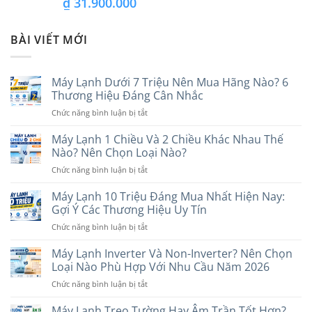
₫
31.900.000
BÀI VIẾT MỚI
Máy Lạnh Dưới 7 Triệu Nên Mua Hãng Nào? 6
Thương Hiệu Đáng Cân Nhắc
ở
Chức năng bình luận bị tắt
Máy
Lạnh
Máy Lạnh 1 Chiều Và 2 Chiều Khác Nhau Thế
Dưới
Nào? Nên Chọn Loại Nào?
7
ở
Chức năng bình luận bị tắt
Triệu
Máy
Nên
Lạnh
Máy Lạnh 10 Triệu Đáng Mua Nhất Hiện Nay:
Mua
1
Hãng
Gợi Ý Các Thương Hiệu Uy Tín
Chiều
Nào?
ở
Chức năng bình luận bị tắt
Và
6
Máy
2
Thương
Lạnh
Máy Lạnh Inverter Và Non-Inverter? Nên Chọn
Chiều
Hiệu
10
Khác
Loại Nào Phù Hợp Với Nhu Cầu Năm 2026
Đáng
Triệu
Nhau
Cân
ở
Chức năng bình luận bị tắt
Đáng
Thế
Nhắc
Máy
Mua
Nào?
Lạnh
Máy Lạnh Treo Tường Hay Âm Trần Tốt Hơn?
Nhất
Nên