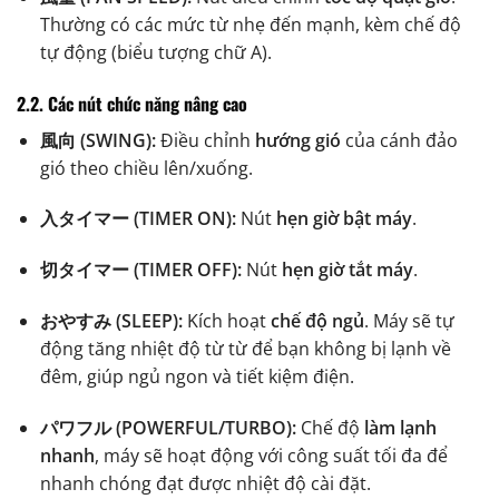
Thường có các mức từ nhẹ đến mạnh, kèm chế độ
tự động (biểu tượng chữ A).
2.2. Các nút chức năng nâng cao
風向 (SWING):
Điều chỉnh
hướng gió
của cánh đảo
gió theo chiều lên/xuống.
入タイマー (TIMER ON):
Nút
hẹn giờ bật máy
.
切タイマー (TIMER OFF):
Nút
hẹn giờ tắt máy
.
おやすみ (SLEEP):
Kích hoạt
chế độ ngủ
. Máy sẽ tự
động tăng nhiệt độ từ từ để bạn không bị lạnh về
đêm, giúp ngủ ngon và tiết kiệm điện.
パワフル (POWERFUL/TURBO):
Chế độ
làm lạnh
nhanh
, máy sẽ hoạt động với công suất tối đa để
nhanh chóng đạt được nhiệt độ cài đặt.