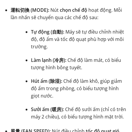
運転切換 (MODE):
Nút
chọn chế độ
hoạt động. Mỗi
lần nhấn sẽ chuyển qua các chế độ sau:
Tự động (自動):
Máy sẽ tự điều chỉnh nhiệt
độ, độ ẩm và tốc độ quạt phù hợp với môi
trường.
Làm lạnh (冷房):
Chế độ làm mát, có biểu
tượng hình bông tuyết.
Hút ẩm (除湿):
Chế độ làm khô, giúp giảm
độ ẩm trong phòng, có biểu tượng hình
giọt nước.
Sưởi ấm (暖房):
Chế độ sưởi ấm (chỉ có trên
máy 2 chiều), có biểu tượng hình mặt trời.
風量 (FAN SPEED):
Nút điều chỉnh
tốc độ quạt gió
.