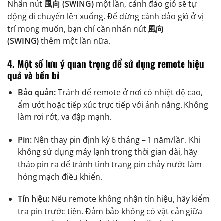
Nhấn nút
風向 (SWING)
một lần, cánh đảo gió sẽ tự
động di chuyển lên xuống. Để dừng cánh đảo gió ở vị
trí mong muốn, bạn chỉ cần nhấn nút
風向
(SWING)
thêm một lần nữa.
4. Một số lưu ý quan trọng để sử dụng remote hiệu
quả và bền bỉ
Bảo quản:
Tránh để remote ở nơi có nhiệt độ cao,
ẩm ướt hoặc tiếp xúc trực tiếp với ánh nắng. Không
làm rơi rớt, va đập mạnh.
Pin:
Nên thay pin định kỳ 6 tháng – 1 năm/lần. Khi
không sử dụng máy lạnh trong thời gian dài, hãy
tháo pin ra để tránh tình trạng pin chảy nước làm
hỏng mạch điều khiển.
Tín hiệu:
Nếu remote không nhận tín hiệu, hãy kiểm
tra pin trước tiên. Đảm bảo không có vật cản giữa