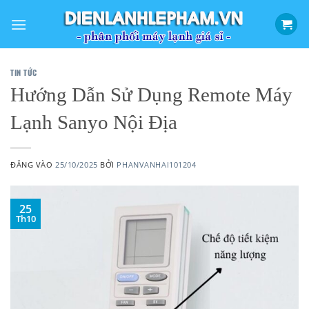
Bỏ
qua
nội
dung
TIN TỨC
Hướng Dẫn Sử Dụng Remote Máy
Lạnh Sanyo Nội Địa
ĐĂNG VÀO
25/10/2025
BỞI
PHANVANHAI101204
25
Th10