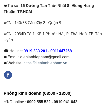
Buộc
Nên
❤️Trụ sở:
16 Đường Tân Thới Nhất 8 - Đông Hưng
Phải
Dùng
Thay
Loại
Thuận, TP.HCM
Để
Nào?
Đảm
⭐CN : 140/35 Cầu Xây 2 - Quận 9
Bảo
Hoạt
Động
⭐CN : 2034D Tổ 1, KP 1 Phước Hải, P. Thái Hoà, TP. Tân
Ổn
Uyên
Định
☎
Hotline:
0919.333.201
-
0911447268
🍀Email : dienlanhlepham@gmail.com
🍀Website:
https://dienlanhlepham.vn
Phòng kinh doanh (08:00 - 18:00)
✅KD online :
0902.555.522 - 0919.941.642