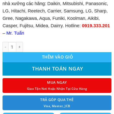
nhà xưởng các hãng:
Daikin, Mitsubishi, Panasonic,
LG, Hitachi, Reetech, Carrier, Samsung, LG, Sharp,
Gree, Nagakawa, Aqua, Funiki, Koolman, Aikibi,
Casper, Fujitsu, Midea, Dairry. Hotline:
0919.333.201
– Mr. Tuấn
Thi Công Máy Lạnh Âm Trần Toshiba số lượng
THÊM VÀO GIỎ
THANH TOÁN NGAY
MUA NGAY
Giao Tận Nơi Hoặc Nhận Tại Cửa Hàng
TRẢ GÓP QUA THẺ
Visa, Master, JCB