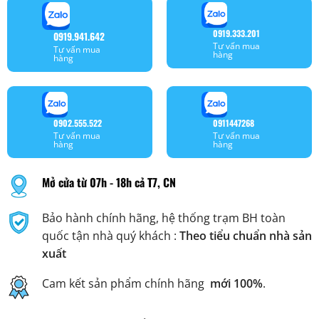
0919.333.201
0919.941.642
Tư vấn mua
Tư vấn mua
hàng
hàng
0902.555.522
0911447268
Tư vấn mua
Tư vấn mua
hàng
hàng
Mở cửa từ 07h - 18h cả T7, CN
Bảo hành chính hãng, hệ thống trạm BH toàn
quốc tận nhà quý khách :
Theo tiểu chuẩn nhà sản
xuất
Cam kết sản phẩm chính hãng
mới 100%
.