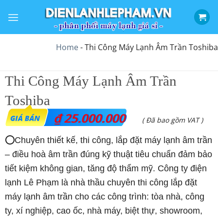
Bỏ
qua
nội
dung
Home
-
Thi Công Máy Lạnh Âm Trần Toshiba
Thi Công Máy Lạnh Âm Trần
Toshiba
₫
25.000.000
( Đã bao gồm VAT )
⭕Chuyên thiết kế, thi công, lắp đặt máy lạnh âm trần
– điều hoà âm trần đúng kỹ thuật tiêu chuẩn đảm bảo
tiết kiệm không gian, tăng độ thẩm mỹ. Công ty điện
lạnh Lê Phạm là nhà thầu chuyên thi công lắp đặt
máy lạnh âm trần cho các công trình: tòa nhà, công
ty, xí nghiệp, cao ốc, nhà máy, biệt thự, showroom,