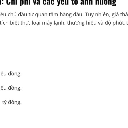
a: Chi phí và các yếu tố ảnh hưởng
iều chủ đầu tư quan tâm hàng đầu. Tuy nhiên, giá th
ích biệt thự, loại máy lạnh, thương hiệu và độ phức 
riệu đồng.
riệu đồng.
1 tỷ đồng.