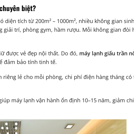
 chuyên biệt?
 có diện tích từ 200m² – 1000m², nhiều không gian sin
giải trí, phòng gym, hầm rượu. Mỗi không gian đòi
giữ được vẻ đẹp nội thất. Do đó,
máy lạnh giấu trần nố
 đảm bảo tính tinh tế.
h riêng lẻ cho mỗi phòng, chi phí điện hàng tháng có 
 giúp máy lạnh vận hành ổn định 10–15 năm, giảm chi