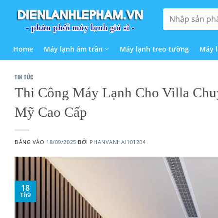
Bỏ
Tìm
qua
kiếm:
nội
dung
Home
Máy lạnh âm trần
Máy lạnh treo tường
Máy 
TIN TỨC
Thi Công Máy Lạnh Cho Villa Chu
Mỹ Cao Cấp
ĐĂNG VÀO
18/09/2025
BỞI
PHANVANHAI101204
18
Th9