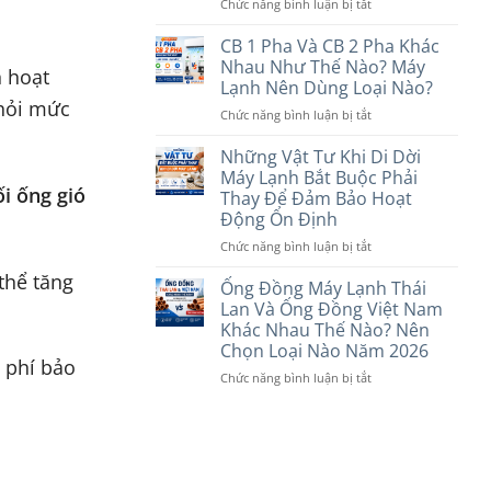
Nhu
Trần
ở
Chức năng bình luận bị tắt
Cầu
Tốt
So
Năm
Hơn?
Sánh
CB 1 Pha Và CB 2 Pha Khác
2026
So
Dây
Nhau Như Thế Nào? Máy
h hoạt
Sánh
Điện
Lạnh Nên Dùng Loại Nào?
Chi
Cadivi
 hỏi mức
Tiết
ở
Chức năng bình luận bị tắt
Và
Trước
CB
Daphaco:
Khi
1
Nên
Những Vật Tư Khi Di Dời
Lựa
Pha
Chọn
Máy Lạnh Bắt Buộc Phải
Chọn
Và
i ống gió
Loại
Thay Để Đảm Bảo Hoạt
Năm
CB
Nào
Động Ổn Định
2026
2
Cho
Pha
Máy
ở
Chức năng bình luận bị tắt
Khác
Lạnh
Những
thể tăng
Nhau
Năm
Vật
Ống Đồng Máy Lạnh Thái
Như
2026?
Tư
Lan Và Ống Đồng Việt Nam
Thế
Khi
Khác Nhau Thế Nào? Nên
Nào?
Di
Chọn Loại Nào Năm 2026
Máy
Dời
 phí bảo
Lạnh
Máy
ở
Chức năng bình luận bị tắt
Nên
Lạnh
Ống
Dùng
Bắt
Đồng
Loại
Buộc
Máy
Nào?
Phải
Lạnh
Thay
Thái
Để
Lan