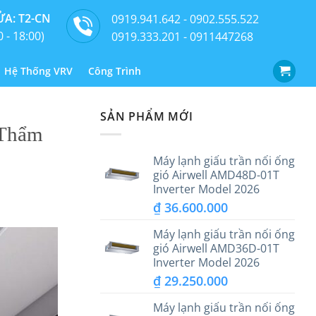
A: T2-CN
0919.941.642 - 0902.555.522
0 - 18:00)
0919.333.201 - 0911447268
Hệ Thống VRV
Công Trình
SẢN PHẨM MỚI
 Thẩm
Máy lạnh giấu trần nối ống
gió Airwell AMD48D-01T
Inverter Model 2026
₫
36.600.000
Máy lạnh giấu trần nối ống
gió Airwell AMD36D-01T
Inverter Model 2026
₫
29.250.000
Máy lạnh giấu trần nối ống