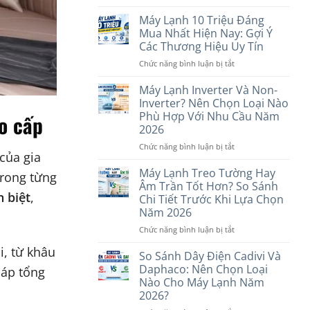
Máy
Lạnh
Máy Lạnh 10 Triệu Đáng
1
Mua Nhất Hiện Nay: Gợi Ý
Chiều
Các Thương Hiệu Uy Tín
Và
ở
Chức năng bình luận bị tắt
2
Máy
Chiều
Lạnh
Khác
Máy Lạnh Inverter Và Non-
10
Nhau
Inverter? Nên Chọn Loại Nào
Triệu
Thế
Phù Hợp Với Nhu Cầu Năm
ao cấp
Đáng
Nào?
2026
Mua
Nên
Nhất
Chọn
ở
Chức năng bình luận bị tắt
của gia
Hiện
Loại
Máy
Nay:
Nào?
Lạnh
Máy Lạnh Treo Tường Hay
trong từng
Gợi
Inverter
Âm Trần Tốt Hơn? So Sánh
Ý
Và
 biệt
,
Chi Tiết Trước Khi Lựa Chọn
Các
Non-
Năm 2026
Thương
Inverter?
Hiệu
Nên
ở
Chức năng bình luận bị tắt
Uy
Chọn
Máy
i, từ khâu
Tín
Loại
Lạnh
So Sánh Dây Điện Cadivi Và
Nào
Treo
Daphaco: Nên Chọn Loại
háp tổng
Phù
Tường
Nào Cho Máy Lạnh Năm
Hợp
Hay
2026?
Với
Âm