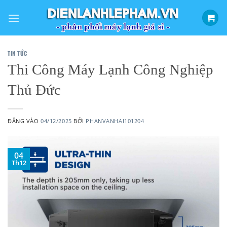
Bỏ
qua
nội
dung
TIN TỨC
Thi Công Máy Lạnh Công Nghiệp
Thủ Đức
ĐĂNG VÀO
04/12/2025
BỞI
PHANVANHAI101204
04
Th12