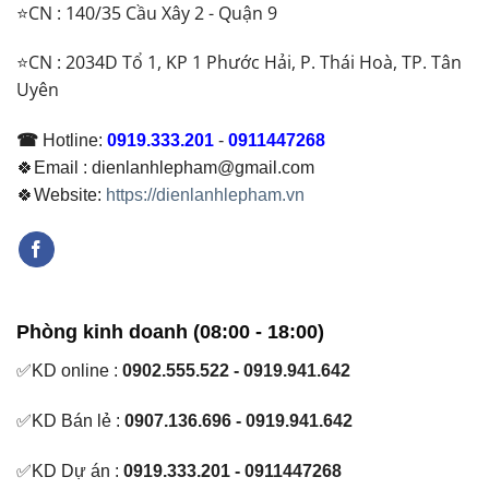
⭐CN : 140/35 Cầu Xây 2 - Quận 9
Nào?
Nên
Chọn
⭐CN : 2034D Tổ 1, KP 1 Phước Hải, P. Thái Hoà, TP. Tân
Loại
Uyên
Nào
Năm
2026
☎
Hotline:
0919.333.201
-
0911447268
🍀Email : dienlanhlepham@gmail.com
🍀Website:
https://dienlanhlepham.vn
Phòng kinh doanh (08:00 - 18:00)
✅KD online :
0902.555.522 - 0919.941.642
✅KD Bán lẻ :
0907.136.696 - 0919.941.642
✅KD Dự án :
0919.333.201 - 0911447268