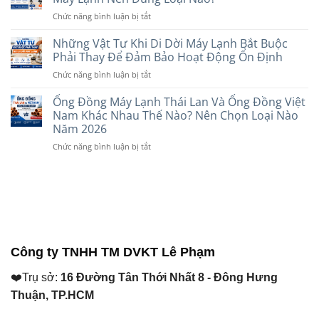
Điện
Hơn?
Nhu
ở
Chức năng bình luận bị tắt
Cadivi
So
Cầu
CB
Và
Sánh
Năm
1
Những Vật Tư Khi Di Dời Máy Lạnh Bắt Buộc
Daphaco:
Chi
2026
Pha
Nên
Phải Thay Để Đảm Bảo Hoạt Động Ổn Định
Tiết
Và
Chọn
Trước
ở
Chức năng bình luận bị tắt
CB
Loại
Khi
Những
2
Nào
Lựa
Vật
Ống Đồng Máy Lạnh Thái Lan Và Ống Đồng Việt
Pha
Cho
Chọn
Tư
Khác
Nam Khác Nhau Thế Nào? Nên Chọn Loại Nào
Máy
Năm
Khi
Nhau
Năm 2026
Lạnh
2026
Di
Như
Năm
ở
Chức năng bình luận bị tắt
Dời
Thế
2026?
Ống
Máy
Nào?
Đồng
Lạnh
Máy
Máy
Bắt
Lạnh
Lạnh
Buộc
Nên
Thái
Phải
Dùng
Lan
Thay
Loại
Và
Để
Nào?
Ống
Đảm
Công ty TNHH TM DVKT Lê Phạm
Đồng
Bảo
Việt
Hoạt
❤️Trụ sở:
16 Đường Tân Thới Nhất 8 - Đông Hưng
Nam
Động
Khác
Ổn
Thuận, TP.HCM
Nhau
Định
Thế