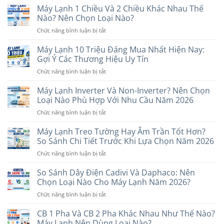
Máy Lạnh 1 Chiều Và 2 Chiều Khác Nhau Thế
Nào? Nên Chọn Loại Nào?
ở
Chức năng bình luận bị tắt
Máy
Lạnh
Máy Lạnh 10 Triệu Đáng Mua Nhất Hiện Nay:
1
Gợi Ý Các Thương Hiệu Uy Tín
Chiều
ở
Chức năng bình luận bị tắt
Và
Máy
2
Lạnh
Máy Lạnh Inverter Và Non-Inverter? Nên Chọn
Chiều
10
Khác
Loại Nào Phù Hợp Với Nhu Cầu Năm 2026
Triệu
Nhau
ở
Chức năng bình luận bị tắt
Đáng
Thế
Máy
Mua
Nào?
Lạnh
Máy Lạnh Treo Tường Hay Âm Trần Tốt Hơn?
Nhất
Nên
Inverter
Hiện
So Sánh Chi Tiết Trước Khi Lựa Chọn Năm 2026
Chọn
Và
Nay:
Loại
ở
Chức năng bình luận bị tắt
Non-
Gợi
Nào?
Máy
Inverter?
Ý
Lạnh
So Sánh Dây Điện Cadivi Và Daphaco: Nên
Nên
Các
Treo
Chọn
Chọn Loại Nào Cho Máy Lạnh Năm 2026?
Thương
Tường
Loại
Hiệu
ở
Chức năng bình luận bị tắt
Hay
Nào
Uy
So
Âm
Phù
Tín
Sánh
CB 1 Pha Và CB 2 Pha Khác Nhau Như Thế Nào?
Trần
Hợp
Dây
Tốt
Máy Lạnh Nên Dùng Loại Nào?
Với