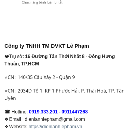
ở
Chức năng bình luận bị tắt
CB
Loại
Khi
Những
2
Nào
Lựa
Vật
Pha
Cho
Chọn
Tư
Khác
Máy
Năm
Khi
Nhau
Lạnh
2026
Di
Như
Năm
Dời
Thế
2026?
Máy
Nào?
Lạnh
Máy
Công ty TNHH TM DVKT Lê Phạm
Bắt
Lạnh
Buộc
Nên
❤️Trụ sở:
16 Đường Tân Thới Nhất 8 - Đông Hưng
Phải
Dùng
Thay
Loại
Thuận, TP.HCM
Để
Nào?
Đảm
⭐CN : 140/35 Cầu Xây 2 - Quận 9
Bảo
Hoạt
Động
⭐CN : 2034D Tổ 1, KP 1 Phước Hải, P. Thái Hoà, TP. Tân
Ổn
Uyên
Định
☎
Hotline:
0919.333.201
-
0911447268
🍀Email : dienlanhlepham@gmail.com
🍀Website:
https://dienlanhlepham.vn