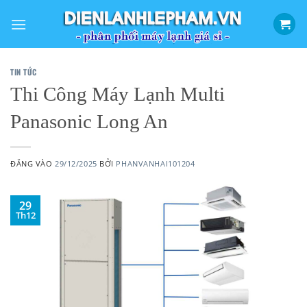
Bỏ
qua
nội
dung
TIN TỨC
Thi Công Máy Lạnh Multi
Panasonic Long An
ĐĂNG VÀO
29/12/2025
BỞI
PHANVANHAI101204
29
Th12