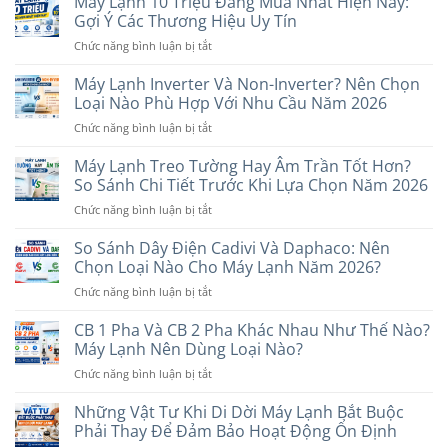
Máy Lạnh 10 Triệu Đáng Mua Nhất Hiện Nay:
1
Hãng
Gợi Ý Các Thương Hiệu Uy Tín
Chiều
Nào?
ở
Chức năng bình luận bị tắt
Và
6
Máy
2
Thương
Lạnh
Máy Lạnh Inverter Và Non-Inverter? Nên Chọn
Chiều
Hiệu
10
Khác
Loại Nào Phù Hợp Với Nhu Cầu Năm 2026
Đáng
Triệu
Nhau
Cân
ở
Chức năng bình luận bị tắt
Đáng
Thế
Nhắc
Máy
Mua
Nào?
Lạnh
Máy Lạnh Treo Tường Hay Âm Trần Tốt Hơn?
Nhất
Nên
Inverter
Hiện
So Sánh Chi Tiết Trước Khi Lựa Chọn Năm 2026
Chọn
Và
Nay:
Loại
ở
Chức năng bình luận bị tắt
Non-
Gợi
Nào?
Máy
Inverter?
Ý
Lạnh
So Sánh Dây Điện Cadivi Và Daphaco: Nên
Nên
Các
Treo
Chọn
Chọn Loại Nào Cho Máy Lạnh Năm 2026?
Thương
Tường
Loại
Hiệu
ở
Chức năng bình luận bị tắt
Hay
Nào
Uy
So
Âm
Phù
Tín
Sánh
CB 1 Pha Và CB 2 Pha Khác Nhau Như Thế Nào?
Trần
Hợp
Dây
Tốt
Máy Lạnh Nên Dùng Loại Nào?
Với
Điện
Hơn?
Nhu
ở
Chức năng bình luận bị tắt
Cadivi
So
Cầu
CB
Và
Sánh
Năm
1
Những Vật Tư Khi Di Dời Máy Lạnh Bắt Buộc
Daphaco:
Chi
2026
Pha
Nên
Phải Thay Để Đảm Bảo Hoạt Động Ổn Định
Tiết
Và
Chọn
Trước