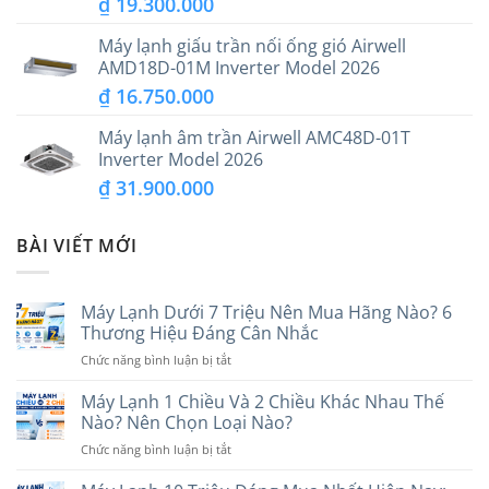
₫
19.300.000
Máy lạnh giấu trần nối ống gió Airwell
AMD18D-01M Inverter Model 2026
₫
16.750.000
Máy lạnh âm trần Airwell AMC48D-01T
Inverter Model 2026
₫
31.900.000
BÀI VIẾT MỚI
Máy Lạnh Dưới 7 Triệu Nên Mua Hãng Nào? 6
Thương Hiệu Đáng Cân Nhắc
ở
Chức năng bình luận bị tắt
Máy
Lạnh
Máy Lạnh 1 Chiều Và 2 Chiều Khác Nhau Thế
Dưới
Nào? Nên Chọn Loại Nào?
7
ở
Chức năng bình luận bị tắt
Triệu
Máy
Nên
Lạnh
Mua