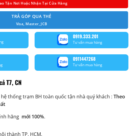
ao Tận Nơi Hoặc Nhận Tại Cửa Hàng
TRẢ GÓP QUA THẺ
Visa, Master, JCB
0919.333.201
ng
Tư vấn mua hàng
0911447268
ng
Tư vấn mua hàng
cả T7, CN
 hệ thống trạm BH toàn quốc tận nhà quý khách :
Theo
uất
ính hãng
mới 100%
.
ội thành TP. HCM.