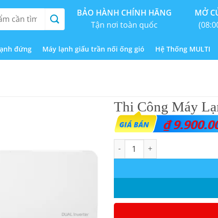
BẢO HÀNH CHÍNH HÃNG
MỞ CỬ
Tận nơi toàn quốc
(08:0
lạnh đứng
Máy lạnh giấu trần nối ống gió
Hệ Thống MULTI
Thi Công Máy Lạ
₫
9.900.0
Thi Công Máy Lạnh Treo Tường