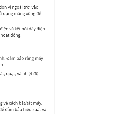
đơn vị ngoài trời vào
 sử dụng măng xông để
điện và kết nối dây điện
 hoạt động.
lạnh. Đảm bảo rằng máy
ện.
t, quạt, và nhiệt độ
 về cách bật/tắt máy,
ỳ để đảm bảo hiệu suất và