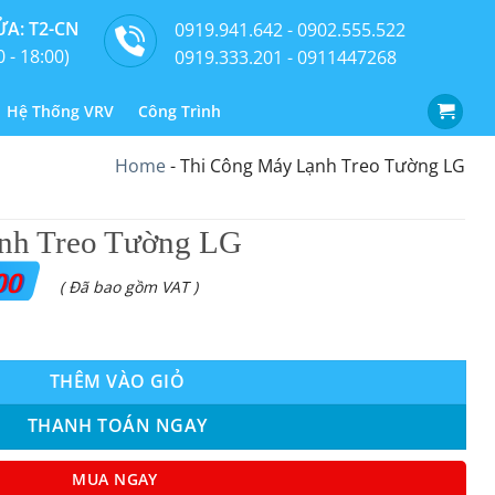
A: T2-CN
0919.941.642 - 0902.555.522
0 - 18:00)
0919.333.201 - 0911447268
Hệ Thống VRV
Công Trình
Home
-
Thi Công Máy Lạnh Treo Tường LG
nh Treo Tường LG
00
( Đã bao gồm VAT )
 LG số lượng
THÊM VÀO GIỎ
THANH TOÁN NGAY
MUA NGAY