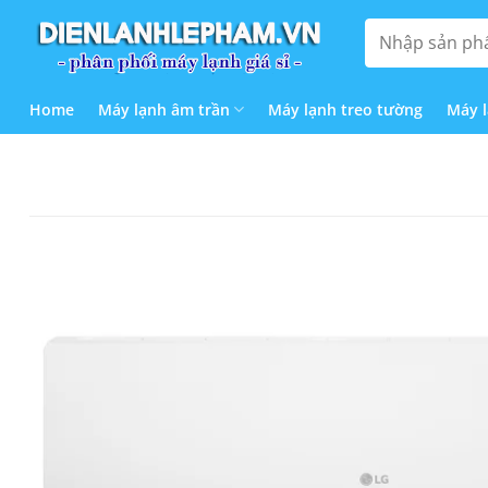
Bỏ
Tìm
qua
kiếm:
nội
dung
Home
Máy lạnh âm trần
Máy lạnh treo tường
Máy 