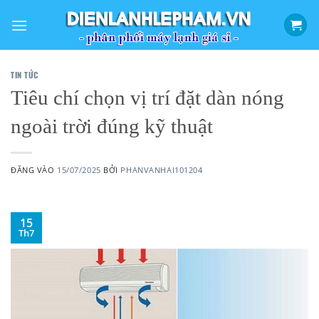
Bỏ
qua
nội
dung
TIN TỨC
Tiêu chí chọn vị trí đặt dàn nóng
ngoài trời đúng kỹ thuật
ĐĂNG VÀO
15/07/2025
BỞI
PHANVANHAI101204
15
Th7