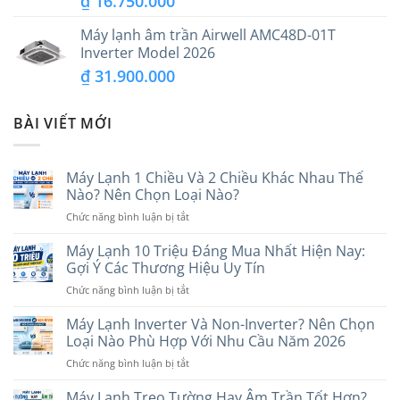
₫
16.750.000
Máy lạnh âm trần Airwell AMC48D-01T
Inverter Model 2026
₫
31.900.000
BÀI VIẾT MỚI
Máy Lạnh 1 Chiều Và 2 Chiều Khác Nhau Thế
Nào? Nên Chọn Loại Nào?
ở
Chức năng bình luận bị tắt
Máy
Lạnh
Máy Lạnh 10 Triệu Đáng Mua Nhất Hiện Nay:
1
Gợi Ý Các Thương Hiệu Uy Tín
Chiều
ở
Chức năng bình luận bị tắt
Và
Máy
2
Lạnh
Máy Lạnh Inverter Và Non-Inverter? Nên Chọn
Chiều
10
Khác
Loại Nào Phù Hợp Với Nhu Cầu Năm 2026
Triệu
Nhau
ở
Chức năng bình luận bị tắt
Đáng
Thế
Máy
Mua
Nào?
Lạnh
Máy Lạnh Treo Tường Hay Âm Trần Tốt Hơn?
Nhất
Nên