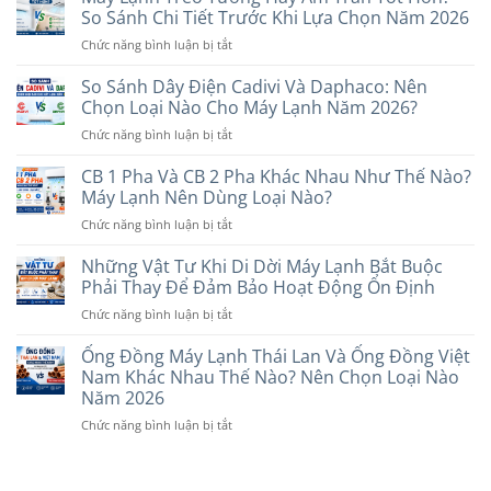
Inverter
Hiện
So Sánh Chi Tiết Trước Khi Lựa Chọn Năm 2026
Chọn
Và
Nay:
Loại
ở
Chức năng bình luận bị tắt
Non-
Gợi
Nào?
Máy
Inverter?
Ý
Lạnh
So Sánh Dây Điện Cadivi Và Daphaco: Nên
Nên
Các
Treo
Chọn
Chọn Loại Nào Cho Máy Lạnh Năm 2026?
Thương
Tường
Loại
Hiệu
ở
Chức năng bình luận bị tắt
Hay
Nào
Uy
So
Âm
Phù
Tín
Sánh
CB 1 Pha Và CB 2 Pha Khác Nhau Như Thế Nào?
Trần
Hợp
Dây
Tốt
Máy Lạnh Nên Dùng Loại Nào?
Với
Điện
Hơn?
Nhu
ở
Chức năng bình luận bị tắt
Cadivi
So
Cầu
CB
Và
Sánh
Năm
1
Những Vật Tư Khi Di Dời Máy Lạnh Bắt Buộc
Daphaco:
Chi
2026
Pha
Nên
Phải Thay Để Đảm Bảo Hoạt Động Ổn Định
Tiết
Và
Chọn
Trước
ở
Chức năng bình luận bị tắt
CB
Loại
Khi
Những
2
Nào
Lựa
Vật
Ống Đồng Máy Lạnh Thái Lan Và Ống Đồng Việt
Pha
Cho
Chọn
Tư
Khác
Nam Khác Nhau Thế Nào? Nên Chọn Loại Nào
Máy
Năm
Khi
Nhau
Năm 2026
Lạnh
2026
Di
Như
Năm
ở
Chức năng bình luận bị tắt
Dời
Thế
2026?
Ống
Máy
Nào?
Đồng
Lạnh
Máy
Máy
Bắt
Lạnh