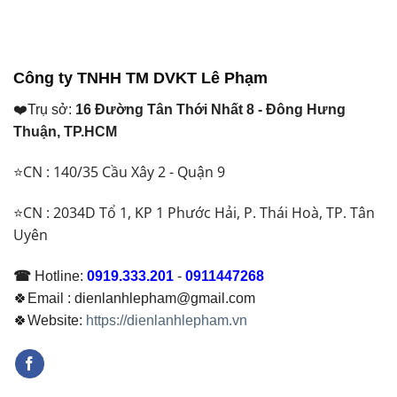
Lạnh
Buộc
Nên
Thái
Phải
Dùng
Lan
Thay
Loại
Và
Để
Nào?
Ống
Đảm
Công ty TNHH TM DVKT Lê Phạm
Đồng
Bảo
Việt
Hoạt
❤️Trụ sở:
16 Đường Tân Thới Nhất 8 - Đông Hưng
Nam
Động
Khác
Ổn
Thuận, TP.HCM
Nhau
Định
Thế
⭐CN : 140/35 Cầu Xây 2 - Quận 9
Nào?
Nên
Chọn
⭐CN : 2034D Tổ 1, KP 1 Phước Hải, P. Thái Hoà, TP. Tân
Loại
Uyên
Nào
Năm
2026
☎
Hotline:
0919.333.201
-
0911447268
🍀Email : dienlanhlepham@gmail.com
🍀Website:
https://dienlanhlepham.vn