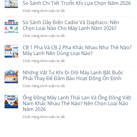
Inverter
Hiện
So Sánh Chi Tiết Trước Khi Lựa Chọn Năm 2026
Chọn
Và
Nay:
Loại
ở
Chức năng bình luận bị tắt
Non-
Gợi
Nào?
Máy
Inverter?
Ý
Lạnh
So Sánh Dây Điện Cadivi Và Daphaco: Nên
Nên
Các
Treo
Chọn
Chọn Loại Nào Cho Máy Lạnh Năm 2026?
Thương
Tường
Loại
Hiệu
ở
Chức năng bình luận bị tắt
Hay
Nào
Uy
So
Âm
Phù
Tín
Sánh
CB 1 Pha Và CB 2 Pha Khác Nhau Như Thế Nào?
Trần
Hợp
Dây
Tốt
Máy Lạnh Nên Dùng Loại Nào?
Với
Điện
Hơn?
Nhu
ở
Chức năng bình luận bị tắt
Cadivi
So
Cầu
CB
Và
Sánh
Năm
1
Những Vật Tư Khi Di Dời Máy Lạnh Bắt Buộc
Daphaco:
Chi
2026
Pha
Nên
Phải Thay Để Đảm Bảo Hoạt Động Ổn Định
Tiết
Và
Chọn
Trước
ở
Chức năng bình luận bị tắt
CB
Loại
Khi
Những
2
Nào
Lựa
Vật
Ống Đồng Máy Lạnh Thái Lan Và Ống Đồng Việt
Pha
Cho
Chọn
Tư
Khác
Nam Khác Nhau Thế Nào? Nên Chọn Loại Nào
Máy
Năm
Khi
Nhau
Năm 2026
Lạnh
2026
Di
Như
Năm
ở
Chức năng bình luận bị tắt
Dời
Thế
2026?
Ống
Máy
Nào?
Đồng
Lạnh
Máy
Máy
Bắt
Lạnh