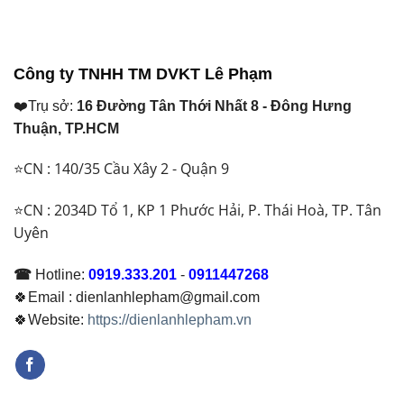
Lạnh
Buộc
Nên
Thái
Phải
Dùng
Lan
Thay
Loại
Và
Để
Nào?
Ống
Đảm
Công ty TNHH TM DVKT Lê Phạm
Đồng
Bảo
Việt
Hoạt
❤️Trụ sở:
16 Đường Tân Thới Nhất 8 - Đông Hưng
Nam
Động
Khác
Ổn
Thuận, TP.HCM
Nhau
Định
Thế
⭐CN : 140/35 Cầu Xây 2 - Quận 9
Nào?
Nên
Chọn
⭐CN : 2034D Tổ 1, KP 1 Phước Hải, P. Thái Hoà, TP. Tân
Loại
Uyên
Nào
Năm
2026
☎
Hotline:
0919.333.201
-
0911447268
🍀Email : dienlanhlepham@gmail.com
🍀Website:
https://dienlanhlepham.vn