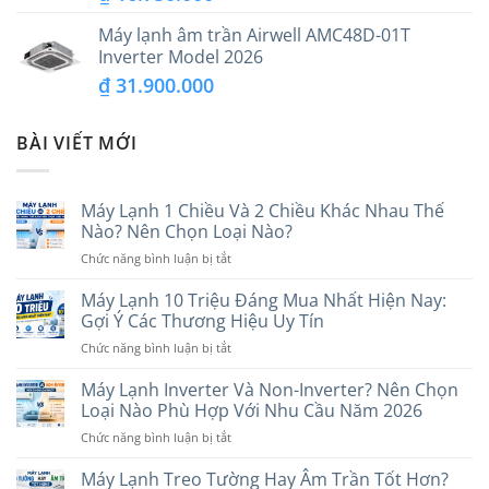
Máy lạnh âm trần Airwell AMC48D-01T
Inverter Model 2026
₫
31.900.000
BÀI VIẾT MỚI
Máy Lạnh 1 Chiều Và 2 Chiều Khác Nhau Thế
Nào? Nên Chọn Loại Nào?
ở
Chức năng bình luận bị tắt
Máy
Lạnh
Máy Lạnh 10 Triệu Đáng Mua Nhất Hiện Nay:
1
Gợi Ý Các Thương Hiệu Uy Tín
Chiều
ở
Chức năng bình luận bị tắt
Và
Máy
2
Lạnh
Máy Lạnh Inverter Và Non-Inverter? Nên Chọn
Chiều
10
Khác
Loại Nào Phù Hợp Với Nhu Cầu Năm 2026
Triệu
Nhau
ở
Chức năng bình luận bị tắt
Đáng
Thế
Máy
Mua
Nào?
Lạnh
Máy Lạnh Treo Tường Hay Âm Trần Tốt Hơn?
Nhất
Nên