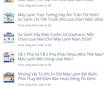
Triệu
Nhau
Cân
ở
Chức năng bình luận bị tắt
Đáng
Thế
Nhắc
Máy
Mua
Nào?
Lạnh
Máy Lạnh Treo Tường Hay Âm Trần Tốt Hơn?
Nhất
Nên
Inverter
Hiện
So Sánh Chi Tiết Trước Khi Lựa Chọn Năm 2026
Chọn
Và
Nay:
Loại
ở
Chức năng bình luận bị tắt
Non-
Gợi
Nào?
Máy
Inverter?
Ý
Lạnh
So Sánh Dây Điện Cadivi Và Daphaco: Nên
Nên
Các
Treo
Chọn
Chọn Loại Nào Cho Máy Lạnh Năm 2026?
Thương
Tường
Loại
Hiệu
ở
Chức năng bình luận bị tắt
Hay
Nào
Uy
So
Âm
Phù
Tín
Sánh
CB 1 Pha Và CB 2 Pha Khác Nhau Như Thế Nào?
Trần
Hợp
Dây
Tốt
Máy Lạnh Nên Dùng Loại Nào?
Với
Điện
Hơn?
Nhu
ở
Chức năng bình luận bị tắt
Cadivi
So
Cầu
CB
Và
Sánh
Năm
1
Những Vật Tư Khi Di Dời Máy Lạnh Bắt Buộc
Daphaco:
Chi
2026
Pha
Nên
Phải Thay Để Đảm Bảo Hoạt Động Ổn Định
Tiết
Và
Chọn
Trước
ở
Chức năng bình luận bị tắt
CB
Loại
Khi
Những
2
Nào
Lựa
Vật
Pha
Cho
Chọn
Tư
Khác
Máy
Năm
Khi
Nhau
Lạnh
2026
Di
Như
Năm