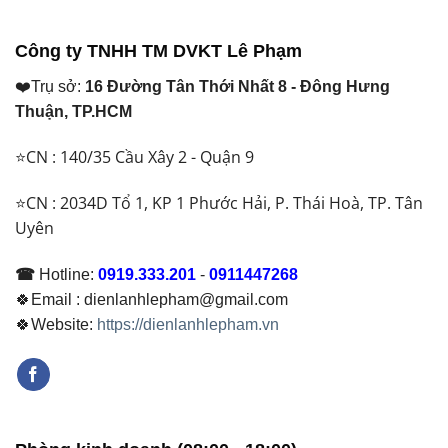
Dời
Thế
2026?
Máy
Nào?
Lạnh
Máy
Công ty TNHH TM DVKT Lê Phạm
Bắt
Lạnh
Buộc
Nên
❤️Trụ sở:
16 Đường Tân Thới Nhất 8 - Đông Hưng
Phải
Dùng
Thay
Loại
Thuận, TP.HCM
Để
Nào?
Đảm
⭐CN : 140/35 Cầu Xây 2 - Quận 9
Bảo
Hoạt
Động
⭐CN : 2034D Tổ 1, KP 1 Phước Hải, P. Thái Hoà, TP. Tân
Ổn
Uyên
Định
☎
Hotline:
0919.333.201
-
0911447268
🍀Email : dienlanhlepham@gmail.com
🍀Website:
https://dienlanhlepham.vn