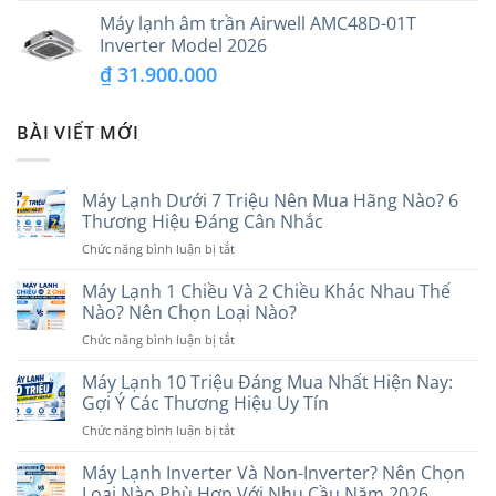
Máy lạnh âm trần Airwell AMC48D-01T
Inverter Model 2026
₫
31.900.000
BÀI VIẾT MỚI
Máy Lạnh Dưới 7 Triệu Nên Mua Hãng Nào? 6
Thương Hiệu Đáng Cân Nhắc
ở
Chức năng bình luận bị tắt
Máy
Lạnh
Máy Lạnh 1 Chiều Và 2 Chiều Khác Nhau Thế
Dưới
Nào? Nên Chọn Loại Nào?
7
ở
Chức năng bình luận bị tắt
Triệu
Máy
Nên
Lạnh
Máy Lạnh 10 Triệu Đáng Mua Nhất Hiện Nay:
Mua
1
Hãng
Gợi Ý Các Thương Hiệu Uy Tín
Chiều
Nào?
ở
Chức năng bình luận bị tắt
Và
6
Máy
2
Thương
Lạnh
Máy Lạnh Inverter Và Non-Inverter? Nên Chọn
Chiều
Hiệu
10
Khác
Loại Nào Phù Hợp Với Nhu Cầu Năm 2026
Đáng