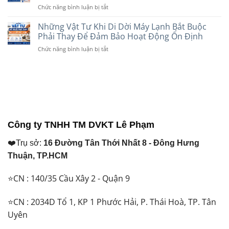
Hơn?
Nhu
ở
Chức năng bình luận bị tắt
Cadivi
So
Cầu
CB
Và
Sánh
Năm
1
Những Vật Tư Khi Di Dời Máy Lạnh Bắt Buộc
Daphaco:
Chi
2026
Pha
Nên
Phải Thay Để Đảm Bảo Hoạt Động Ổn Định
Tiết
Và
Chọn
Trước
ở
Chức năng bình luận bị tắt
CB
Loại
Khi
Những
2
Nào
Lựa
Vật
Pha
Cho
Chọn
Tư
Khác
Máy
Năm
Khi
Nhau
Lạnh
2026
Di
Như
Năm
Dời
Thế
2026?
Máy
Nào?
Lạnh
Máy
Công ty TNHH TM DVKT Lê Phạm
Bắt
Lạnh
Buộc
Nên
❤️Trụ sở:
16 Đường Tân Thới Nhất 8 - Đông Hưng
Phải
Dùng
Thay
Loại
Thuận, TP.HCM
Để
Nào?
Đảm
⭐CN : 140/35 Cầu Xây 2 - Quận 9
Bảo
Hoạt
Động
⭐CN : 2034D Tổ 1, KP 1 Phước Hải, P. Thái Hoà, TP. Tân
Ổn
Uyên
Định