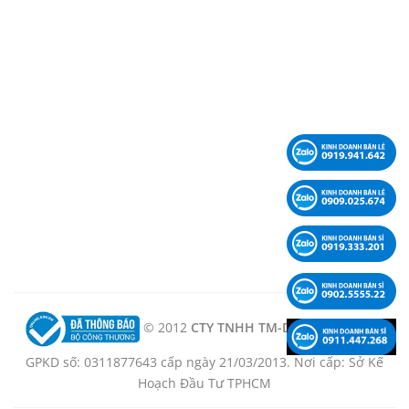
© 2012
CTY TNHH TM-DV-KT LÊ PHẠM -
GPKD số: 0311877643 cấp ngày 21/03/2013. Nơi cấp: Sở Kế
Hoạch Đầu Tư TPHCM