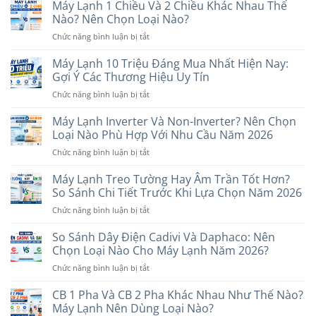
Lạnh
Máy Lạnh 1 Chiều Và 2 Chiều Khác Nhau Thế
Dưới
Nào? Nên Chọn Loại Nào?
7
ở
Chức năng bình luận bị tắt
Triệu
Máy
Nên
Lạnh
Máy Lạnh 10 Triệu Đáng Mua Nhất Hiện Nay:
Mua
1
Hãng
Gợi Ý Các Thương Hiệu Uy Tín
Chiều
Nào?
ở
Chức năng bình luận bị tắt
Và
6
Máy
2
Thương
Lạnh
Máy Lạnh Inverter Và Non-Inverter? Nên Chọn
Chiều
Hiệu
10
Khác
Loại Nào Phù Hợp Với Nhu Cầu Năm 2026
Đáng
Triệu
Nhau
Cân
ở
Chức năng bình luận bị tắt
Đáng
Thế
Nhắc
Máy
Mua
Nào?
Lạnh
Máy Lạnh Treo Tường Hay Âm Trần Tốt Hơn?
Nhất
Nên
Inverter
Hiện
So Sánh Chi Tiết Trước Khi Lựa Chọn Năm 2026
Chọn
Và
Nay:
Loại
ở
Chức năng bình luận bị tắt
Non-
Gợi
Nào?
Máy
Inverter?
Ý
Lạnh
So Sánh Dây Điện Cadivi Và Daphaco: Nên
Nên
Các
Treo
Chọn
Chọn Loại Nào Cho Máy Lạnh Năm 2026?
Thương
Tường
Loại
Hiệu
ở
Chức năng bình luận bị tắt
Hay
Nào
Uy
So
Âm
Phù
Tín
Sánh
CB 1 Pha Và CB 2 Pha Khác Nhau Như Thế Nào?
Trần
Hợp
Dây
Tốt
Máy Lạnh Nên Dùng Loại Nào?
Với
Điện