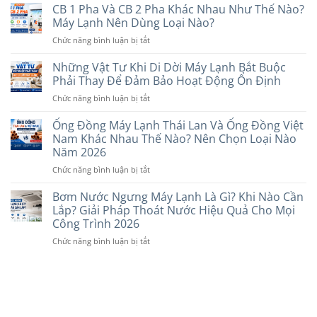
Sánh
CB 1 Pha Và CB 2 Pha Khác Nhau Như Thế Nào?
Trần
Hợp
Dây
Tốt
Máy Lạnh Nên Dùng Loại Nào?
Với
Điện
Hơn?
Nhu
ở
Chức năng bình luận bị tắt
Cadivi
So
Cầu
CB
Và
Sánh
Năm
1
Những Vật Tư Khi Di Dời Máy Lạnh Bắt Buộc
Daphaco:
Chi
2026
Pha
Nên
Phải Thay Để Đảm Bảo Hoạt Động Ổn Định
Tiết
Và
Chọn
Trước
ở
Chức năng bình luận bị tắt
CB
Loại
Khi
Những
2
Nào
Lựa
Vật
Ống Đồng Máy Lạnh Thái Lan Và Ống Đồng Việt
Pha
Cho
Chọn
Tư
Khác
Nam Khác Nhau Thế Nào? Nên Chọn Loại Nào
Máy
Năm
Khi
Nhau
Năm 2026
Lạnh
2026
Di
Như
Năm
ở
Chức năng bình luận bị tắt
Dời
Thế
2026?
Ống
Máy
Nào?
Đồng
Lạnh
Bơm Nước Ngưng Máy Lạnh Là Gì? Khi Nào Cần
Máy
Máy
Bắt
Lắp? Giải Pháp Thoát Nước Hiệu Quả Cho Mọi
Lạnh
Lạnh
Buộc
Nên
Công Trình 2026
Thái
Phải
Dùng
ở
Chức năng bình luận bị tắt
Lan
Thay
Loại
Bơm
Và
Để
Nào?
Nước
Ống
Đảm
Ngưng
Đồng
Bảo
Máy
Việt
Hoạt
Lạnh
Nam
Động
Là
Khác
Ổn