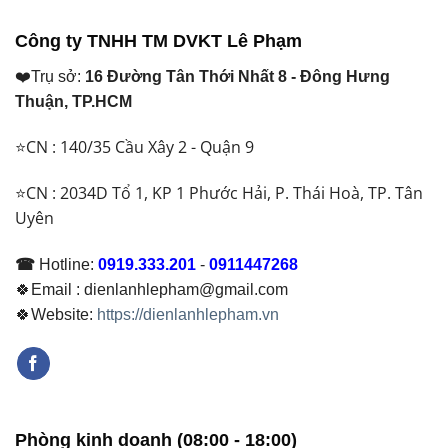
Gì?
Nhau
Định
Khi
Thế
Công ty TNHH TM DVKT Lê Phạm
Nào
Nào?
Cần
Nên
❤️Trụ sở:
16 Đường Tân Thới Nhất 8 - Đông Hưng
Lắp?
Chọn
Giải
Loại
Thuận, TP.HCM
Pháp
Nào
Thoát
Năm
⭐CN : 140/35 Cầu Xây 2 - Quận 9
Nước
2026
Hiệu
Quả
⭐CN : 2034D Tổ 1, KP 1 Phước Hải, P. Thái Hoà, TP. Tân
Cho
Uyên
Mọi
Công
Trình
☎
Hotline:
0919.333.201
-
0911447268
2026
🍀Email : dienlanhlepham@gmail.com
🍀Website:
https://dienlanhlepham.vn
Phòng kinh doanh (08:00 - 18:00)