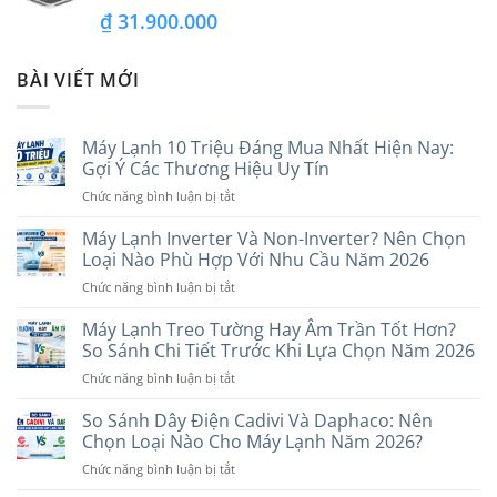
₫
31.900.000
BÀI VIẾT MỚI
Máy Lạnh 10 Triệu Đáng Mua Nhất Hiện Nay:
Gợi Ý Các Thương Hiệu Uy Tín
ở
Chức năng bình luận bị tắt
Máy
Lạnh
Máy Lạnh Inverter Và Non-Inverter? Nên Chọn
10
Loại Nào Phù Hợp Với Nhu Cầu Năm 2026
Triệu
ở
Chức năng bình luận bị tắt
Đáng
Máy
Mua
Lạnh
Máy Lạnh Treo Tường Hay Âm Trần Tốt Hơn?
Nhất
Inverter
Hiện
So Sánh Chi Tiết Trước Khi Lựa Chọn Năm 2026
Và
Nay:
ở
Chức năng bình luận bị tắt
Non-
Gợi
Máy
Inverter?
Ý
Lạnh
So Sánh Dây Điện Cadivi Và Daphaco: Nên
Nên
Các
Treo
Chọn
Chọn Loại Nào Cho Máy Lạnh Năm 2026?
Thương
Tường
Loại
Hiệu
ở
Chức năng bình luận bị tắt
Hay
Nào
Uy
So
Âm
Phù
Tín