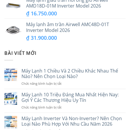
AMD18D-01M Inverter Model 2026
₫
16.750.000
Máy lạnh âm trần Airwell AMC48D-01T
Inverter Model 2026
₫
31.900.000
BÀI VIẾT MỚI
Máy Lạnh 1 Chiều Và 2 Chiều Khác Nhau Thế
Nào? Nên Chọn Loại Nào?
ở
Chức năng bình luận bị tắt
Máy
Lạnh
Máy Lạnh 10 Triệu Đáng Mua Nhất Hiện Nay:
1
Gợi Ý Các Thương Hiệu Uy Tín
Chiều
ở
Chức năng bình luận bị tắt
Và
Máy
2
Lạnh
Máy Lạnh Inverter Và Non-Inverter? Nên Chọn
Chiều
10
Khác
Loại Nào Phù Hợp Với Nhu Cầu Năm 2026
Triệu
Nhau