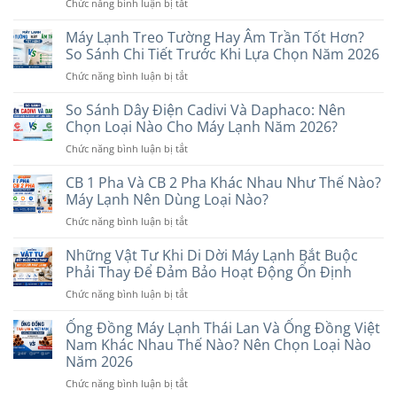
ở
Chức năng bình luận bị tắt
Đáng
Thế
Máy
Mua
Nào?
Lạnh
Máy Lạnh Treo Tường Hay Âm Trần Tốt Hơn?
Nhất
Nên
Inverter
Hiện
So Sánh Chi Tiết Trước Khi Lựa Chọn Năm 2026
Chọn
Và
Nay:
Loại
ở
Chức năng bình luận bị tắt
Non-
Gợi
Nào?
Máy
Inverter?
Ý
Lạnh
So Sánh Dây Điện Cadivi Và Daphaco: Nên
Nên
Các
Treo
Chọn
Chọn Loại Nào Cho Máy Lạnh Năm 2026?
Thương
Tường
Loại
Hiệu
ở
Chức năng bình luận bị tắt
Hay
Nào
Uy
So
Âm
Phù
Tín
Sánh
CB 1 Pha Và CB 2 Pha Khác Nhau Như Thế Nào?
Trần
Hợp
Dây
Tốt
Máy Lạnh Nên Dùng Loại Nào?
Với
Điện
Hơn?
Nhu
ở
Chức năng bình luận bị tắt
Cadivi
So
Cầu
CB
Và
Sánh
Năm
1
Những Vật Tư Khi Di Dời Máy Lạnh Bắt Buộc
Daphaco:
Chi
2026
Pha
Nên
Phải Thay Để Đảm Bảo Hoạt Động Ổn Định
Tiết
Và
Chọn
Trước
ở
Chức năng bình luận bị tắt
CB
Loại
Khi
Những
2
Nào
Lựa
Vật
Ống Đồng Máy Lạnh Thái Lan Và Ống Đồng Việt
Pha
Cho
Chọn
Tư
Khác
Nam Khác Nhau Thế Nào? Nên Chọn Loại Nào
Máy
Năm
Khi
Nhau
Năm 2026
Lạnh
2026
Di
Như
Năm
ở
Chức năng bình luận bị tắt
Dời
Thế
2026?