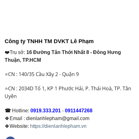
Ống
Máy
Nào?
Đồng
Lạnh
Máy
Máy
Bắt
Lạnh
Lạnh
Buộc
Nên
Thái
Phải
Dùng
Lan
Thay
Loại
Và
Để
Nào?
Ống
Đảm
Công ty TNHH TM DVKT Lê Phạm
Đồng
Bảo
Việt
Hoạt
❤️Trụ sở:
16 Đường Tân Thới Nhất 8 - Đông Hưng
Nam
Động
Khác
Ổn
Thuận, TP.HCM
Nhau
Định
Thế
⭐CN : 140/35 Cầu Xây 2 - Quận 9
Nào?
Nên
Chọn
⭐CN : 2034D Tổ 1, KP 1 Phước Hải, P. Thái Hoà, TP. Tân
Loại
Uyên
Nào
Năm
2026
☎
Hotline:
0919.333.201
-
0911447268
🍀Email : dienlanhlepham@gmail.com
🍀Website:
https://dienlanhlepham.vn