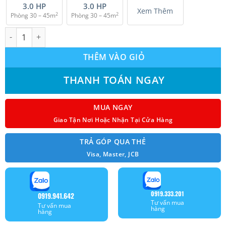
3.0 HP
3.0 HP
Xem Thêm
2
2
Phòng 30 – 45m
Phòng 30 – 45m
Combo Multi Daikin 1 Dàn Nóng 3.0HP + 2 Dàn Lạnh 1.5HP/2.0H
THÊM VÀO GIỎ
THANH TOÁN NGAY
MUA NGAY
Giao Tận Nơi Hoặc Nhận Tại Cửa Hàng
TRẢ GÓP QUA THẺ
Visa, Master, JCB
0919.333.201
0919.941.642
Tư vấn mua
Tư vấn mua
hàng
hàng