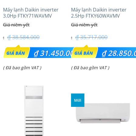
Máy lạnh Daikin inverter
Máy lạnh Daikin inverter
3.0Hp FTKY71WAVMV
2.5Hp FTKY60WAVMV
₫
38.584.000
₫
35.717.000
Giá
Giá
₫
31.450.000
₫
28.850.
gốc
gốc
Giá
Giá
( Đã bao gồm VAT )
( Đã bao gồm VAT )
là:
là:
hiện
hiện
₫ 38.584.000.
₫ 35.717.000.
tại
tại
là:
là:
Mới
₫ 31.450.000.
₫ 28.850.000.