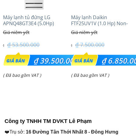
Máy lạnh tủ đứng LG
Máy lạnh Daikin
APNQ48GT3E4 (5.0Hp)
FTF25UV1V (1.0 Hp) Non-
Inverter
inverter Thái lan
₫
53.500.000
₫
7.500.000
Giá
Giá
₫
39.500.000
₫
6.850.0
gốc
gốc
Giá
Giá
( Đã bao gồm VAT )
( Đã bao gồm VAT )
là:
là:
hiện
hiện
₫ 53.500.000.
₫ 7.500.000.
tại
tại
là:
là:
₫ 39.500.000.
₫ 6.850.000.
Công ty TNHH TM DVKT Lê Phạm
❤️Trụ sở:
16 Đường Tân Thới Nhất 8 - Đông Hưng