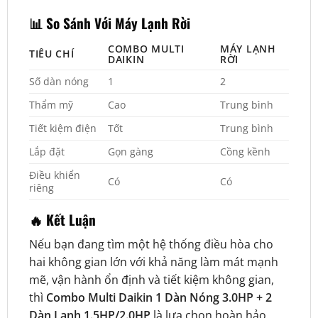
📊 So Sánh Với Máy Lạnh Rời
COMBO MULTI
MÁY LẠNH
TIÊU CHÍ
DAIKIN
RỜI
Số dàn nóng
1
2
Thẩm mỹ
Cao
Trung bình
Tiết kiệm điện
Tốt
Trung bình
Lắp đặt
Gọn gàng
Cồng kềnh
Điều khiển
Có
Có
riêng
🔥 Kết Luận
Nếu bạn đang tìm một hệ thống điều hòa cho
hai không gian lớn với khả năng làm mát mạnh
mẽ, vận hành ổn định và tiết kiệm không gian,
thì
Combo Multi Daikin 1 Dàn Nóng 3.0HP + 2
Dàn Lạnh 1.5HP/2.0HP
là lựa chọn hoàn hảo.