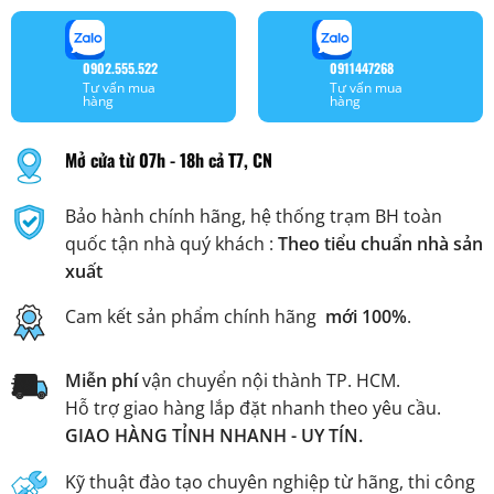
0902.555.522
0911447268
Tư vấn mua
Tư vấn mua
hàng
hàng
Mở cửa từ 07h - 18h cả T7, CN
Bảo hành chính hãng, hệ thống trạm BH toàn
quốc tận nhà quý khách :
Theo tiểu chuẩn nhà sản
xuất
Cam kết sản phẩm chính hãng
mới 100%
.
Miễn phí
vận chuyển nội thành TP. HCM.
Hỗ trợ giao hàng lắp đặt nhanh theo yêu cầu.
GIAO HÀNG TỈNH NHANH - UY TÍN.
Kỹ thuật đào tạo chuyên nghiệp từ hãng, thi công