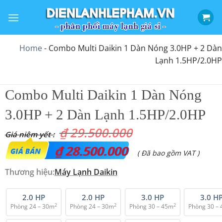
Bỏ
qua
nội
dung
Home
-
Combo Multi Daikin 1 Dàn Nóng 3.0HP + 2 Dàn
Lạnh 1.5HP/2.0HP
Combo Multi Daikin 1 Dàn Nóng
3.0HP + 2 Dàn Lạnh 1.5HP/2.0HP
₫
29.500.000
Giá
₫
28.500.000
Giá
( Đã bao gồm VAT )
gốc
hiện
Thương hiệu:
Máy Lạnh Daikin
là:
tại
₫ 29.500.000.
là:
2.0 HP
2.0 HP
3.0 HP
3.0 H
2
2
2
Phòng 24 – 30m
Phòng 24 – 30m
Phòng 30 – 45m
Phòng 30 –
₫ 28.500.000.