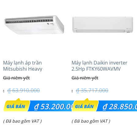
Máy lạnh áp trần
Máy lạnh Daikin inverter
Mitsubishi Heavy
2.5Hp FTKY60WAVMV
FDE125VG (5.0Hp) Cao cấp
– 1 Pha
₫
63.910.000
₫
35.717.000
Giá
Giá
₫
53.200.000
₫
28.850.
gốc
gốc
Giá
Giá
( Đã bao gồm VAT )
( Đã bao gồm VAT )
là:
là:
hiện
hiện
₫ 63.910.000.
₫ 35.717.000.