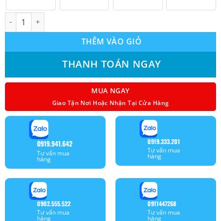
Tổ hợp Máy lạnh giải nhiệt gió Mitsubishi Electric inverter (
THÊM VÀO GIỎ
THANH TOÁN NGAY
MUA NGAY
Giao Tận Nơi Hoặc Nhận Tại Cửa Hàng
0919.333.201
0919.941.642
Tư vấn mua
Tư vấn mua
hàng
hàng
0902.555.522
0911447268
Tư vấn mua
Tư vấn mua
hàng
hàng