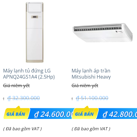
tại
tại
là:
là:
₫ 53.200.000.
₫ 28.850.000.
Máy lạnh tủ đứng LG
Máy lạnh áp trần
APNQ24GS1A4 (2.5Hp)
Mitsubishi Heavy
Inverter
FDE100VG (4.0Hp) Cao cấp
– 3 Pha
₫
32.300.000
₫
51.100.000
Giá
Giá
₫
24.600.000
₫
42.800.
gốc
gốc
Giá
Giá
( Đã bao gồm VAT )
( Đã bao gồm VAT )
là:
là: