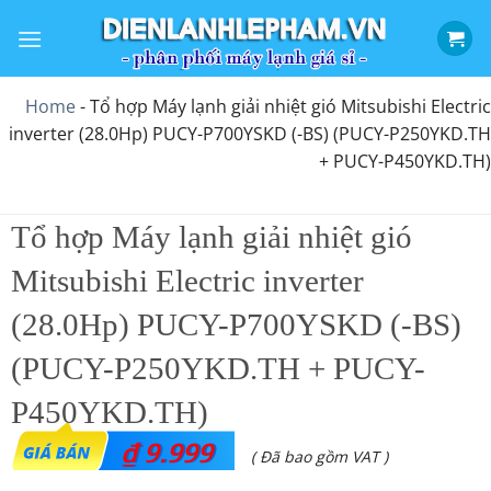
Bỏ
qua
nội
dung
Home
-
Tổ hợp Máy lạnh giải nhiệt gió Mitsubishi Electric
inverter (28.0Hp) PUCY-P700YSKD (-BS) (PUCY-P250YKD.TH
+ PUCY-P450YKD.TH)
Tổ hợp Máy lạnh giải nhiệt gió
Mitsubishi Electric inverter
(28.0Hp) PUCY-P700YSKD (-BS)
(PUCY-P250YKD.TH + PUCY-
P450YKD.TH)
₫
9.999
( Đã bao gồm VAT )