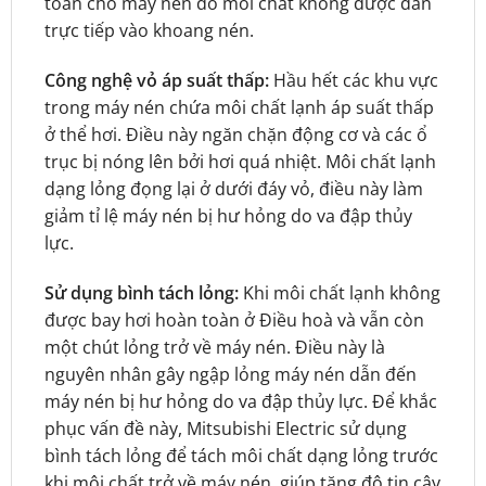
toàn cho máy nén do môi chất không được dẫn
trực tiếp vào khoang nén.
Công nghệ vỏ áp suất thấp:
Hầu hết các khu vực
trong máy nén chứa môi chất lạnh áp suất thấp
ở thể hơi. Điều này ngăn chặn động cơ và các ổ
trục bị nóng lên bởi hơi quá nhiệt. Môi chất lạnh
dạng lỏng đọng lại ở dưới đáy vỏ, điều này làm
giảm tỉ lệ máy nén bị hư hỏng do va đập thủy
lực.
Sử dụng bình tách lỏng:
Khi môi chất lạnh không
được bay hơi hoàn toàn ở Điều hoà và vẫn còn
một chút lỏng trở về máy nén. Điều này là
nguyên nhân gây ngập lỏng máy nén dẫn đến
máy nén bị hư hỏng do va đập thủy lực. Để khắc
phục vấn đề này, Mitsubishi Electric sử dụng
bình tách lỏng để tách môi chất dạng lỏng trước
khi môi chất trở về máy nén, giúp tăng độ tin cậy