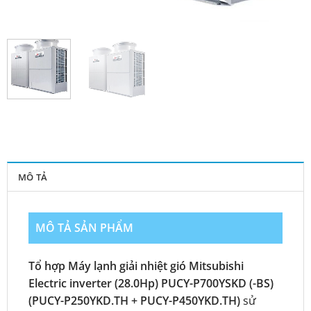
MÔ TẢ
MÔ TẢ SẢN PHẨM
Tổ hợp Máy lạnh giải nhiệt gió Mitsubishi
Electric inverter (28.0Hp) PUCY-P700YSKD (-BS)
(PUCY-P250YKD.TH + PUCY-P450YKD.TH)
sử