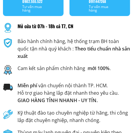
0902.555.522
0911447268
Tư vấn mua
Tư vấn mua
hàng
hàng
Mở cửa từ 07h - 18h cả T7, CN
Bảo hành chính hãng, hệ thống trạm BH toàn
quốc tận nhà quý khách :
Theo tiểu chuẩn nhà sản
xuất
Cam kết sản phẩm chính hãng
mới 100%
.
Miễn phí
vận chuyển nội thành TP. HCM.
Hỗ trợ giao hàng lắp đặt nhanh theo yêu cầu.
GIAO HÀNG TỈNH NHANH - UY TÍN.
Kỹ thuật đào tạo chuyên nghiệp từ hãng, thi công
lắp đặt chuyên nghiệp, nhanh chóng.
Thùng máy lạnh nguyên đai - nguyên kiện theo