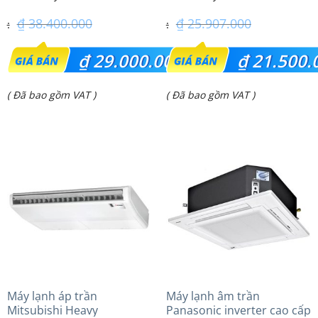
₫
38.400.000
₫
25.907.000
Giá
Giá
₫
29.000.000
₫
21.500.
gốc
gốc
Giá
Giá
( Đã bao gồm VAT )
( Đã bao gồm VAT )
là:
là:
hiện
hiện
₫ 38.400.000.
₫ 25.907.000.
tại
tại
là:
là:
₫ 29.000.000.
₫ 21.500.000.
Máy lạnh áp trần
Máy lạnh âm trần
Mitsubishi Heavy
Panasonic inverter cao cấp