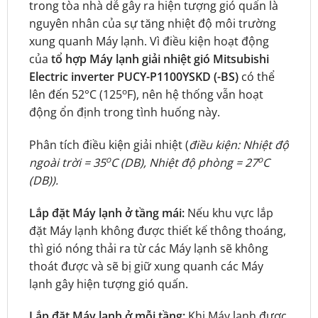
trong tòa nhà dễ gây ra hiện tượng gió quẩn là
nguyên nhân của sự tăng nhiệt độ môi trường
xung quanh Máy lạnh. Vì điều kiện hoạt động
của
tổ hợp Máy lạnh giải nhiệt gió Mitsubishi
Electric inverter PUCY-P1100YSKD (-BS)
có thể
o
lên đến 52°C (125
F), nên hệ thống vẫn hoạt
động ổn định trong tình huống này.
Phân tích điều kiện giải nhiệt (
điều kiện: Nhiệt độ
o
o
ngoài trời = 35
C (DB), Nhiệt độ phòng = 27
C
(DB)).
Lắp đặt Máy lạnh ở tầng mái:
Nếu khu vực lắp
đặt Máy lạnh không được thiết kế thông thoáng,
thì gió nóng thải ra từ các Máy lạnh sẽ không
thoát được và sẽ bị giữ xung quanh các Máy
lạnh gây hiện tượng gió quấn.
Lắp đặt Máy lạnh ở mỗi tầng:
Khi Máy lạnh được