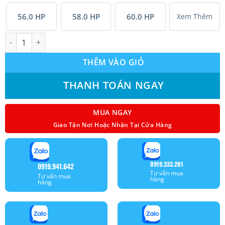
56.0 HP
58.0 HP
60.0 HP
Xem Thêm
Tổ hợp Máy lạnh giải nhiệt gió Mitsubishi Electric inverter (
THÊM VÀO GIỎ
THANH TOÁN NGAY
MUA NGAY
Giao Tận Nơi Hoặc Nhận Tại Cửa Hàng
0919.333.201
0919.941.642
Tư vấn mua
Tư vấn mua
hàng
hàng