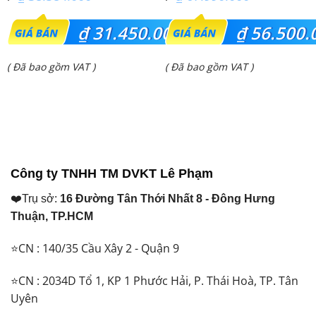
Giá
Giá
₫
31.450.000
₫
56.500.
gốc
gốc
Giá
Giá
( Đã bao gồm VAT )
( Đã bao gồm VAT )
là:
là:
hiện
hiện
₫ 38.584.000.
₫ 67.990.000.
tại
tại
là:
là:
₫ 31.450.000.
₫ 56.500.000.
Công ty TNHH TM DVKT Lê Phạm
❤️Trụ sở:
16 Đường Tân Thới Nhất 8 - Đông Hưng
Thuận, TP.HCM
⭐CN : 140/35 Cầu Xây 2 - Quận 9
⭐CN : 2034D Tổ 1, KP 1 Phước Hải, P. Thái Hoà, TP. Tân
Uyên