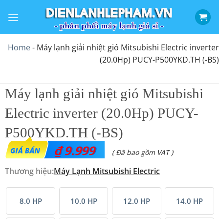
Bỏ
qua
nội
dung
Home
-
Máy lạnh giải nhiệt gió Mitsubishi Electric inverter
(20.0Hp) PUCY-P500YKD.TH (-BS)
Máy lạnh giải nhiệt gió Mitsubishi
Electric inverter (20.0Hp) PUCY-
P500YKD.TH (-BS)
₫
9.999
( Đã bao gồm VAT )
Thương hiệu:
Máy Lạnh Mitsubishi Electric
8.0 HP
10.0 HP
12.0 HP
14.0 HP