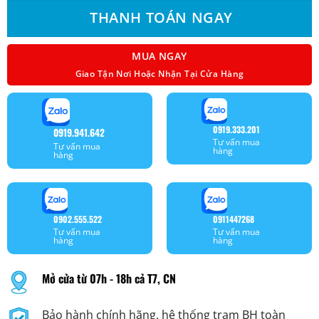
THANH TOÁN NGAY
MUA NGAY
Giao Tận Nơi Hoặc Nhận Tại Cửa Hàng
0919.333.201
0919.941.642
Tư vấn mua
Tư vấn mua
hàng
hàng
0902.555.522
0911447268
Tư vấn mua
Tư vấn mua
hàng
hàng
Mở cửa từ 07h - 18h cả T7, CN
Bảo hành chính hãng, hệ thống trạm BH toàn