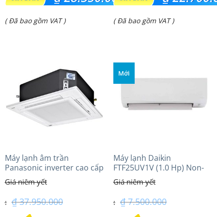
gốc
gốc
Giá
Giá
( Đã bao gồm VAT )
( Đã bao gồm VAT )
là:
là:
hiện
hiện
₫ 31.200.000.
₫ 24.950.000.
tại
tại
là:
là:
Mới
₫ 28.350.000.
₫ 22.700.000.
Máy lạnh âm trần
Máy lạnh Daikin
Panasonic inverter cao cấp
FTF25UV1V (1.0 Hp) Non-
(4.0Hp) S-3448PU3HA/U-
inverter Thái lan
34PRH1H5
₫
37.950.000
₫
7.500.000