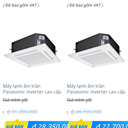
Giá
Giá
( Đã bao gồm VAT )
( Đã bao gồm VAT )
là:
là:
hiện
hiện
₫ 32.300.000.
₫ 48.500.000.
tại
tại
là:
là:
₫ 24.600.000.
₫ 36.500.000.
Máy lạnh âm trần
Máy lạnh âm trần
Panasonic inverter cao cấp
Panasonic inverter cao cấp
(2.5Hp) S-1821PU3HA/U-
(2.0 Hp) S-1821PU3HA/U-
21PRH1H5
18PRH1H5
₫
31.200.000
₫
24.950.000
Giá
Giá
₫
28.350.000
₫
22.700.