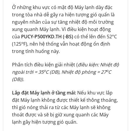
Ở những khu vực có mật độ Máy lạnh dày đặc
trong tòa nhà dễ gây ra hiện tượng gió quẩn là
nguyên nhân của sự tăng nhiệt độ môi trường
xung quanh Máy lạnh. Vì điều kiện hoạt động
của
PUCY-P500YKD.TH (-BS)
có thể lên đến 52°C
o
(125
F), nên hệ thống vẫn hoạt động ổn định
trong tình huống này.
Phân tích điều kiện giải nhiệt (
điều kiện: Nhiệt độ
o
o
ngoài trời = 35
C (DB), Nhiệt độ phòng = 27
C
(DB)).
Lắp đặt Máy lạnh ở tầng mái:
Nếu khu vực lắp
đặt Máy lạnh không được thiết kế thông thoáng,
thì gió nóng thải ra từ các Máy lạnh sẽ không
thoát được và sẽ bị giữ xung quanh các Máy
lạnh gây hiện tượng gió quấn.