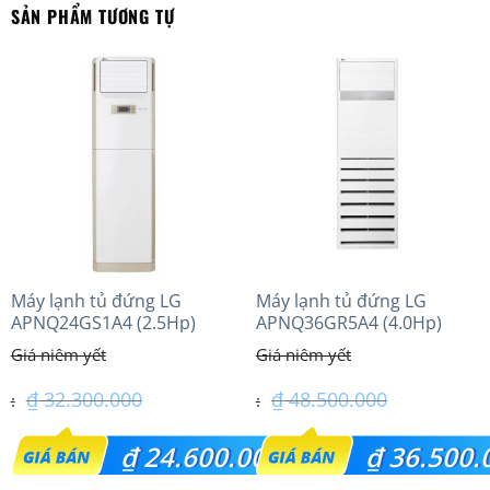
SẢN PHẨM TƯƠNG TỰ
Máy lạnh tủ đứng LG
Máy lạnh tủ đứng LG
APNQ24GS1A4 (2.5Hp)
APNQ36GR5A4 (4.0Hp)
Inverter
inverter
₫
32.300.000
₫
48.500.000
Giá
Giá
₫
24.600.000
₫
36.500.
gốc
gốc