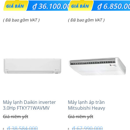
Giá
Giá
₫
36.100.000
₫
6.850.0
gốc
gốc
Giá
Giá
( Đã bao gồm VAT )
( Đã bao gồm VAT )
là:
là:
hiện
hiện
₫ 37.950.000.
₫ 7.500.000.
tại
tại
là:
là:
₫ 36.100.000.
₫ 6.850.000.
Máy lạnh Daikin inverter
Máy lạnh áp trần
3.0Hp FTKY71WAVMV
Mitsubishi Heavy
FDE140VG (6.0Hp) Cao cấp
– 1 Pha
₫
38.584.000
₫
67.990.000