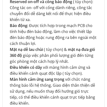
Reserved on-off và cổng báo động
( tùy chọn):
Công tác on- off với cổng dành riêng, công tắc
chuyễn đổi dễ dàng kết nối để thực hiện điều
khiển từ xa.
Báo động:
Được tích hợp trong mạch PCB cho
tính hiệu đèn báo động, làm cho việc thiết lập
đèn báo động hoặc rung động ra bên ngoài một
cách thuận lợi.
Mặt nạ dễ lau chùi
( tùy chọn) &
mặt nạ đưa gió
360 độ
giúp việc phân phối lượng gió đến từng
góc phòng một cách hợp lý nhất.
Điều khiển có dây
với màng hình cảm ứng và
điều khiển cánh quạt độc lập ( tùy chọn).
Màn hình cảm ứng sang trọng
với chức năng
thông báo lỗi hệ thống, Giao diện thân thiện dễ
sử dụng, nếu muốn thay đổi hướng gió trực
tiếp, có thể điều khiển cánh quạt trực tiếp bằng
điều khiển.