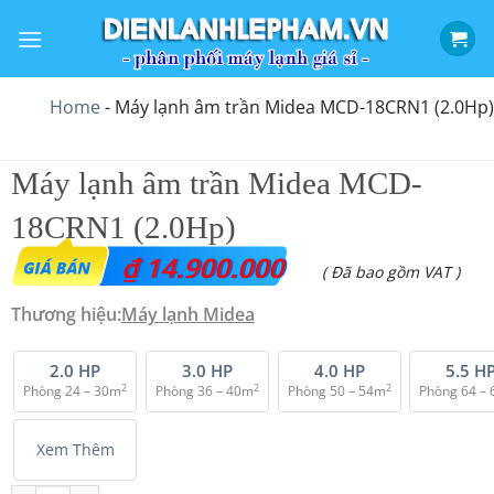
Bỏ
qua
nội
dung
Home
-
Máy lạnh âm trần Midea MCD-18CRN1 (2.0Hp)
Máy lạnh âm trần Midea MCD-
18CRN1 (2.0Hp)
₫
14.900.000
( Đã bao gồm VAT )
Thương hiệu:
Máy lạnh Midea
2.0 HP
3.0 HP
4.0 HP
5.5 H
2
2
2
Phòng 24 – 30m
Phòng 36 – 40m
Phòng 50 – 54m
Phòng 64 –
Xem Thêm