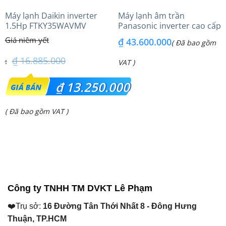
Máy lạnh Daikin inverter
Máy lạnh âm trần
1.5Hp FTKY35WAVMV
Panasonic inverter cao cấp
(6.0Hp) S-3448PU3HA/U-
₫
43.600.000
( Đã bao gồm
48PRH1H8 – 3 Pha
₫
16.885.000
VAT )
Giá
₫
13.250.000
gốc
Giá
( Đã bao gồm VAT )
là:
hiện
₫ 16.885.000.
tại
là:
₫ 13.250.000.
Công ty TNHH TM DVKT Lê Phạm
❤️Trụ sở:
16 Đường Tân Thới Nhất 8 - Đông Hưng
Thuận, TP.HCM