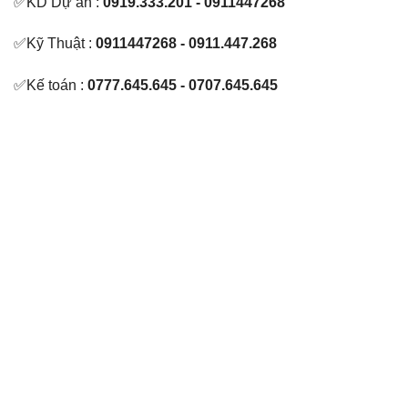
✅KD Dự án :
0919.333.201 - 0911447268
✅Kỹ Thuật :
0911447268 - 0911.447.268
✅Kế toán :
0777.645.645 - 0707.645.645