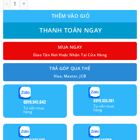
Máy lạnh âm trần Midea MCD-18CRN1 (2.0Hp) số lượng
THÊM VÀO GIỎ
THANH TOÁN NGAY
MUA NGAY
Giao Tận Nơi Hoặc Nhận Tại Cửa Hàng
TRẢ GÓP QUA THẺ
Visa, Master, JCB
0919.333.201
0919.941.642
Tư vấn mua
Tư vấn mua
hàng
hàng
0902.555.522
0911447268