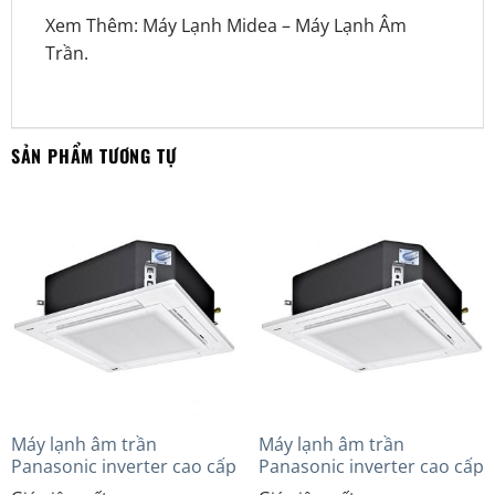
Xem Thêm:
Máy Lạnh Midea
–
Máy Lạnh Âm
Trần
.
SẢN PHẨM TƯƠNG TỰ
Máy lạnh âm trần
Máy lạnh âm trần
Panasonic inverter cao cấp
Panasonic inverter cao cấp
(2.0 Hp) S-1821PU3HA/U-
(3.0Hp) S-2430PU3HA/U-