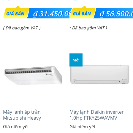
Giá
Giá
₫
31.450.000
₫
56.500.
gốc
gốc
Giá
Giá
( Đã bao gồm VAT )
( Đã bao gồm VAT )
là:
là:
hiện
hiện
₫ 38.584.000.
₫ 67.990.000.
tại
tại
là:
là:
Mới
₫ 31.450.000.
₫ 56.500.000.
Máy lạnh áp trần
Máy lạnh Daikin inverter
Mitsubishi Heavy
1.0Hp FTKY25WAVMV
FDE100VG (4.0Hp) Cao cấp
– 3 Pha