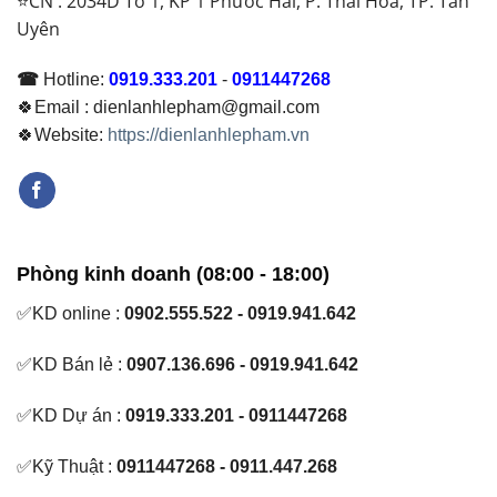
⭐CN : 2034D Tổ 1, KP 1 Phước Hải, P. Thái Hoà, TP. Tân
Uyên
☎
Hotline:
0919.333.201
-
0911447268
🍀Email : dienlanhlepham@gmail.com
🍀Website:
https://dienlanhlepham.vn
Phòng kinh doanh (08:00 - 18:00)
✅KD online :
0902.555.522 - 0919.941.642
✅KD Bán lẻ :
0907.136.696 - 0919.941.642
✅KD Dự án :
0919.333.201 - 0911447268
✅Kỹ Thuật :
0911447268 - 0911.447.268