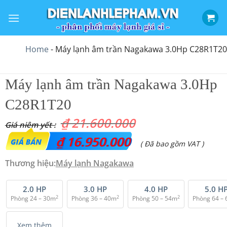
Bỏ
qua
nội
dung
Home
-
Máy lạnh âm trần Nagakawa 3.0Hp C28R1T20
Máy lạnh âm trần Nagakawa 3.0Hp
C28R1T20
₫
21.600.000
Giá
₫
16.950.000
Giá
( Đã bao gồm VAT )
gốc
hiện
Thương hiệu:
Máy lạnh Nagakawa
là:
tại
₫ 21.600.000.
là:
2.0 HP
3.0 HP
4.0 HP
5.0 H
2
2
2
Phòng 24 – 30m
Phòng 36 – 40m
Phòng 50 – 54m
Phòng 64 –
₫ 16.950.000.
Xem thêm