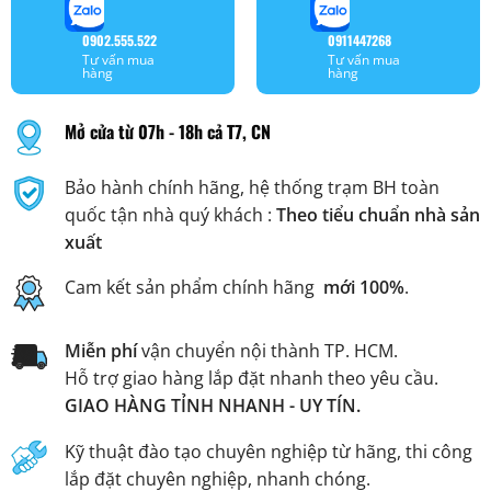
0902.555.522
0911447268
Tư vấn mua
Tư vấn mua
hàng
hàng
Mở cửa từ 07h - 18h cả T7, CN
Bảo hành chính hãng, hệ thống trạm BH toàn
quốc tận nhà quý khách :
Theo tiểu chuẩn nhà sản
xuất
Cam kết sản phẩm chính hãng
mới 100%
.
Miễn phí
vận chuyển nội thành TP. HCM.
Hỗ trợ giao hàng lắp đặt nhanh theo yêu cầu.
GIAO HÀNG TỈNH NHANH - UY TÍN.
Kỹ thuật đào tạo chuyên nghiệp từ hãng, thi công
lắp đặt chuyên nghiệp, nhanh chóng.