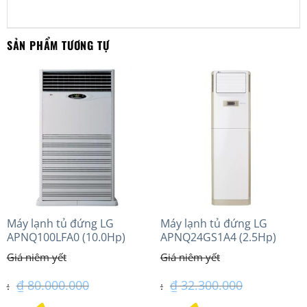
SẢN PHẨM TƯƠNG TỰ
Máy lạnh tủ đứng LG
Máy lạnh tủ đứng LG
APNQ100LFA0 (10.0Hp)
APNQ24GS1A4 (2.5Hp)
Inverter
₫
80.000.000
₫
32.300.000