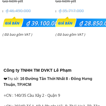
– 1 Pha
₫
46.490.000
₫
35.717.000
Giá
Giá
₫
39.100.000
₫
28.850.
gốc
gốc
Giá
Giá
( Đã bao gồm VAT )
( Đã bao gồm VAT )
là:
là:
hiện
hiện
₫ 46.490.000.
₫ 35.717.000.
tại
tại
là:
là:
₫ 39.100.000.
₫ 28.850.000.
Công ty TNHH TM DVKT Lê Phạm
❤️Trụ sở:
16 Đường Tân Thới Nhất 8 - Đông Hưng
Thuận, TP.HCM
⭐CN : 140/35 Cầu Xây 2 - Quận 9