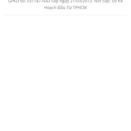
GPKD số: 0311877643 cấp ngày 21/03/2013. Nơi cấp: Sở Kế
Hoạch Đầu Tư TPHCM