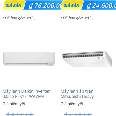
Giá
Giá
₫
76.200.000
₫
24.600.
gốc
gốc
Giá
Giá
( Đã bao gồm VAT )
( Đã bao gồm VAT )
là:
là:
hiện
hiện
₫ 80.000.000.
₫ 32.300.000.
tại
tại
là:
là:
₫ 76.200.000.
₫ 24.600.000.
Máy lạnh Daikin inverter
Máy lạnh áp trần
3.0Hp FTKY71WAVMV
Mitsubishi Heavy
FDE140VG (6.0Hp) Cao cấp
– 1 Pha
₫
38.584.000
₫
67.990.000