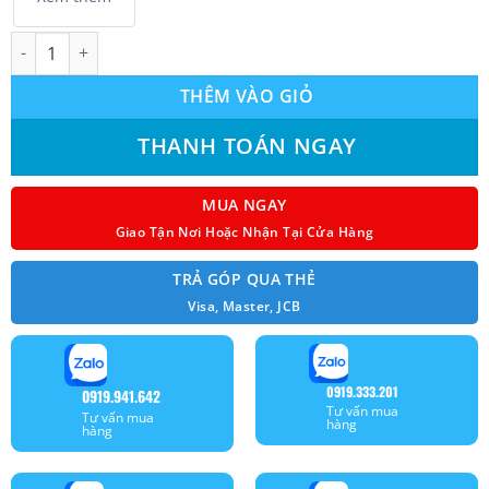
Máy lạnh âm trần Nagakawa 3.0Hp C28R1T20 số lượng
THÊM VÀO GIỎ
THANH TOÁN NGAY
MUA NGAY
Giao Tận Nơi Hoặc Nhận Tại Cửa Hàng
TRẢ GÓP QUA THẺ
Visa, Master, JCB
0919.333.201
0919.941.642
Tư vấn mua
Tư vấn mua
hàng
hàng