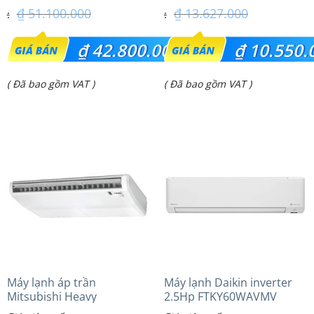
₫
51.100.000
₫
13.627.000
Giá
Giá
₫
42.800.000
₫
10.550.
gốc
gốc
Giá
Giá
( Đã bao gồm VAT )
( Đã bao gồm VAT )
là:
là:
hiện
hiện
₫ 51.100.000.
₫ 13.627.000.
tại
tại
là:
là:
₫ 42.800.000.
₫ 10.550.000.
Máy lạnh áp trần
Máy lạnh Daikin inverter
Mitsubishi Heavy
2.5Hp FTKY60WAVMV
FDE100VG (4.0Hp) Cao cấp