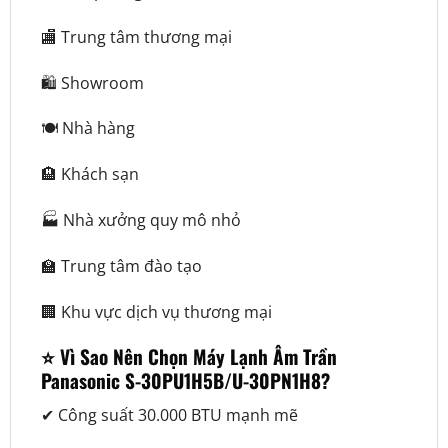
🏬 Trung tâm thương mại
🛍️ Showroom
🍽️ Nhà hàng
🏨 Khách sạn
🏭 Nhà xưởng quy mô nhỏ
🏫 Trung tâm đào tạo
🏢 Khu vực dịch vụ thương mại
⭐ Vì Sao Nên Chọn Máy Lạnh Âm Trần
Panasonic S-30PU1H5B/U-30PN1H8?
✔ Công suất 30.000 BTU mạnh mẽ