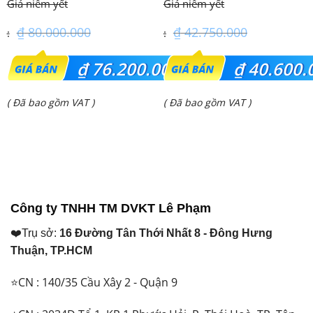
43PRH1H5
₫
80.000.000
₫
42.750.000
Giá
Giá
₫
76.200.000
₫
40.600.
gốc
gốc
Giá
Giá
( Đã bao gồm VAT )
( Đã bao gồm VAT )
là:
là:
hiện
hiện
₫ 80.000.000.
₫ 42.750.000.
tại
tại
là:
là:
₫ 76.200.000.
₫ 40.600.000.
Công ty TNHH TM DVKT Lê Phạm
❤️Trụ sở:
16 Đường Tân Thới Nhất 8 - Đông Hưng
Thuận, TP.HCM
⭐CN : 140/35 Cầu Xây 2 - Quận 9