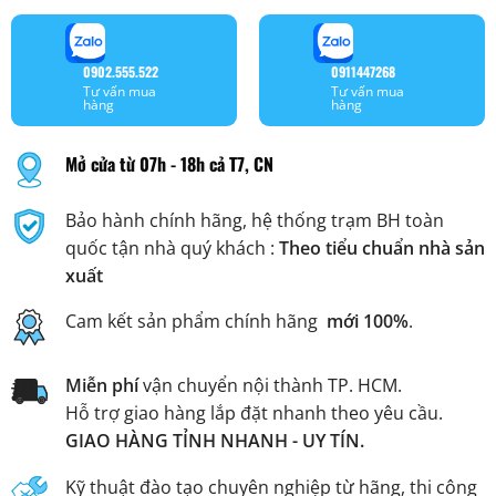
0902.555.522
0911447268
Tư vấn mua
Tư vấn mua
hàng
hàng
Mở cửa từ 07h - 18h cả T7, CN
Bảo hành chính hãng, hệ thống trạm BH toàn
quốc tận nhà quý khách :
Theo tiểu chuẩn nhà sản
xuất
Cam kết sản phẩm chính hãng
mới 100%
.
Miễn phí
vận chuyển nội thành TP. HCM.
Hỗ trợ giao hàng lắp đặt nhanh theo yêu cầu.
GIAO HÀNG TỈNH NHANH - UY TÍN.
Kỹ thuật đào tạo chuyên nghiệp từ hãng, thi công