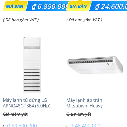
Giá
Giá
₫
6.850.000
₫
24.600.
gốc
gốc
Giá
Giá
( Đã bao gồm VAT )
( Đã bao gồm VAT )
là:
là:
hiện
hiện
₫ 7.500.000.
₫ 32.300.000.
tại
tại
là:
là:
₫ 6.850.000.
₫ 24.600.000.
Máy lạnh tủ đứng LG
Máy lạnh áp trần
APNQ48GT3E4 (5.0Hp)
Mitsubishi Heavy
Inverter
FDE100VG (4.0Hp) Cao cấp
– 1 Pha
₫
53.500.000
₫
46.490.000