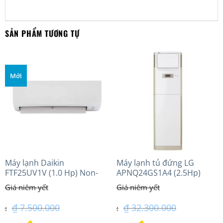
SẢN PHẨM TƯƠNG TỰ
Mới
Máy lạnh Daikin
Máy lạnh tủ đứng LG
FTF25UV1V (1.0 Hp) Non-
APNQ24GS1A4 (2.5Hp)
inverter Thái lan
Inverter
₫
7.500.000
₫
32.300.000