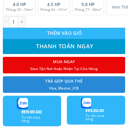
2
4.0 HP
4.5 HP
5.0 HP
Xem Th
2
2
2
Phòng 50 – 54m
Phòng 64 – 67m
Phòng 77 – 80m
Máy lạnh âm trần Panasonic S-30PU1H5B/U-30PN1H8 (3pha) Non
THÊM VÀO GIỎ
THANH TOÁN NGAY
MUA NGAY
Giao Tận Nơi Hoặc Nhận Tại Cửa Hàng
TRẢ GÓP QUA THẺ
Visa, Master, JCB
0919.333.201
0919.941.642
Tư vấn mua
Tư vấn mua
hàng
hàng