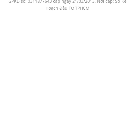
GPKD số: 0311877643 cấp ngày 21/03/2013. Nơi cấp: Sở Kế
Hoạch Đầu Tư TPHCM