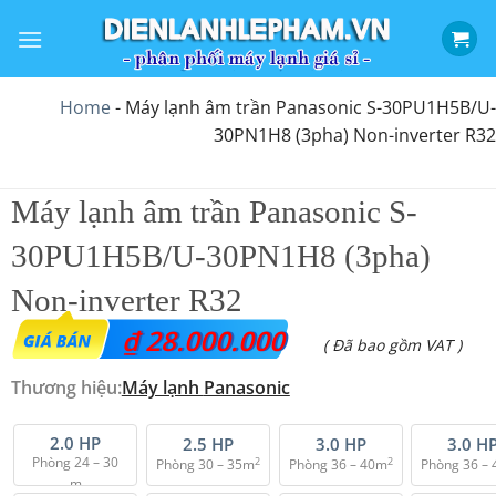
Bỏ
qua
nội
dung
Home
-
Máy lạnh âm trần Panasonic S-30PU1H5B/U-
30PN1H8 (3pha) Non-inverter R32
Máy lạnh âm trần Panasonic S-
30PU1H5B/U-30PN1H8 (3pha)
Non-inverter R32
₫
28.000.000
( Đã bao gồm VAT )
Thương hiệu:
Máy lạnh
Panasonic
2.0 HP
2.5 HP
3.0 HP
3.0 H
Phòng 24 – 30
2
2
Phòng 30 – 35m
Phòng 36 – 40m
Phòng 36 –
m