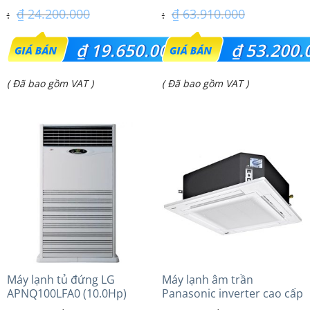
₫
24.200.000
₫
63.910.000
Giá
Giá
₫
19.650.000
₫
53.200.
gốc
gốc
Giá
Giá
( Đã bao gồm VAT )
( Đã bao gồm VAT )
là:
là:
hiện
hiện
₫ 24.200.000.
₫ 63.910.000.
tại
tại
là:
là:
₫ 19.650.000.
₫ 53.200.000.
Máy lạnh tủ đứng LG
Máy lạnh âm trần
APNQ100LFA0 (10.0Hp)
Panasonic inverter cao cấp
(5.0Hp) S-3448PU3HA/U-