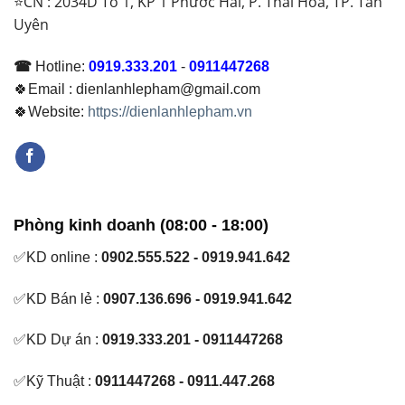
⭐CN : 2034D Tổ 1, KP 1 Phước Hải, P. Thái Hoà, TP. Tân
Uyên
☎
Hotline:
0919.333.201
-
0911447268
🍀Email : dienlanhlepham@gmail.com
🍀Website:
https://dienlanhlepham.vn
Phòng kinh doanh (08:00 - 18:00)
✅KD online :
0902.555.522 - 0919.941.642
✅KD Bán lẻ :
0907.136.696 - 0919.941.642
✅KD Dự án :
0919.333.201 - 0911447268
✅Kỹ Thuật :
0911447268 - 0911.447.268