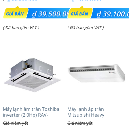
Giá
Giá
₫
39.500.000
₫
39.100.
gốc
gốc
Giá
Giá
( Đã bao gồm VAT )
( Đã bao gồm VAT )
là:
là:
hiện
hiện
₫ 53.500.000.
₫ 46.490.000.
tại
tại
là:
là:
₫ 39.500.000.
₫ 39.100.000.
Máy lạnh âm trần Toshiba
Máy lạnh áp trần
inverter (2.0Hp) RAV-
Mitsubishi Heavy
GV1801AP-V
FDE125VG (5.0Hp) Cao cấp
– 1 Pha