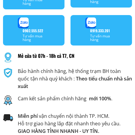
hàng
hàng
0902.555.522
0919.333.201
Tư vấn mua
Tư vấn mua
hàng
hàng
Mở cửa từ 07h - 18h cả T7, CN
Bảo hành chính hãng, hệ thống trạm BH toàn
quốc tận nhà quý khách :
Theo tiểu chuẩn nhà sản
xuất
Cam kết sản phẩm chính hãng
mới 100%
.
Miễn phí
vận chuyển nội thành TP. HCM.
Hỗ trợ giao hàng lắp đặt nhanh theo yêu cầu.
GIAO HÀNG TỈNH NHANH - UY TÍN.