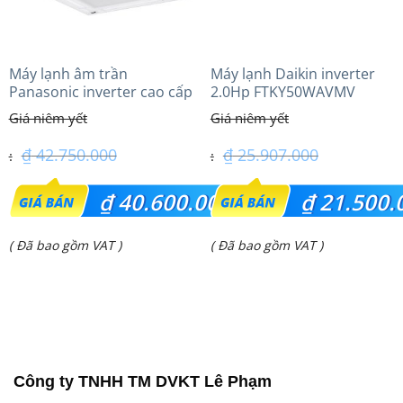
Máy lạnh âm trần
Máy lạnh Daikin inverter
Panasonic inverter cao cấp
2.0Hp FTKY50WAVMV
(5.0Hp) S-3448PU3HA/U-
43PRH1H5
₫
42.750.000
₫
25.907.000
Giá
Giá
₫
40.600.000
₫
21.500.
gốc
gốc
Giá
Giá
( Đã bao gồm VAT )
( Đã bao gồm VAT )
là:
là:
hiện
hiện
₫ 42.750.000.
₫ 25.907.000.
tại
tại
là:
là:
₫ 40.600.000.
₫ 21.500.000.
Công ty TNHH TM DVKT Lê Phạm