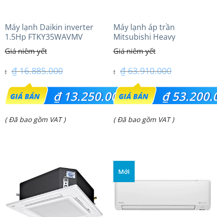
Máy lạnh Daikin inverter
Máy lạnh áp trần
1.5Hp FTKY35WAVMV
Mitsubishi Heavy
FDE125VG (5.0Hp) Cao cấp
– 1 Pha
₫
16.885.000
₫
63.910.000
Giá
Giá
₫
13.250.000
₫
53.200.
gốc
gốc
Giá
Giá
( Đã bao gồm VAT )
( Đã bao gồm VAT )
là:
là:
hiện
hiện
₫ 16.885.000.
₫ 63.910.000.
tại
tại
là:
là:
Mới
₫ 13.250.000.
₫ 53.200.000.