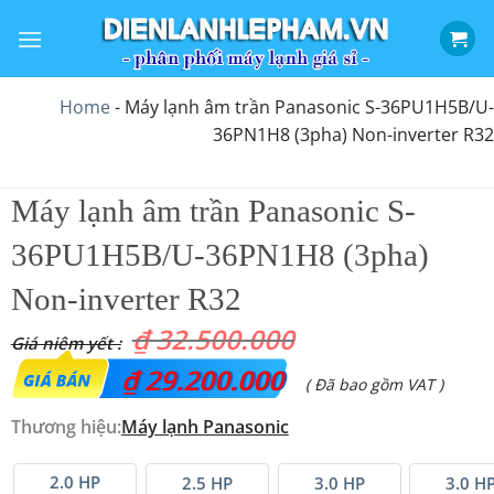
Bỏ
qua
nội
dung
Home
-
Máy lạnh âm trần Panasonic S-36PU1H5B/U-
36PN1H8 (3pha) Non-inverter R32
Máy lạnh âm trần Panasonic S-
36PU1H5B/U-36PN1H8 (3pha)
Non-inverter R32
₫
32.500.000
Giá
₫
29.200.000
Giá
( Đã bao gồm VAT )
gốc
hiện
Thương hiệu:
Máy lạnh
Panasonic
là:
tại
₫ 32.500.000.
2.0 HP
là:
2.5 HP
3.0 HP
3.0 H