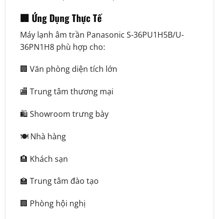
🏢 Ứng Dụng Thực Tế
Máy lạnh âm trần Panasonic S-36PU1H5B/U-
36PN1H8 phù hợp cho:
🏢 Văn phòng diện tích lớn
🏬 Trung tâm thương mại
🛍️ Showroom trưng bày
🍽️ Nhà hàng
🏨 Khách sạn
🏫 Trung tâm đào tạo
🏢 Phòng hội nghị