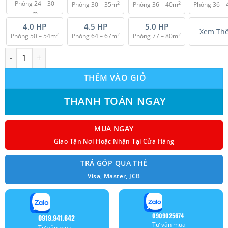
Phòng 24 – 30
2
2
Phòng 30 – 35m
Phòng 36 – 40m
Phòng 36 –
₫ 29.200.000.
m
2
4.0 HP
4.5 HP
5.0 HP
Xem Th
2
2
2
Phòng 50 – 54m
Phòng 64 – 67m
Phòng 77 – 80m
Máy lạnh âm trần Panasonic S-36PU1H5B/U-36PN1H8 (3pha) Non
THÊM VÀO GIỎ
THANH TOÁN NGAY
MUA NGAY
Giao Tận Nơi Hoặc Nhận Tại Cửa Hàng
TRẢ GÓP QUA THẺ
Visa, Master, JCB
0909025674
0919.941.642
Tư vấn mua
Tư vấn mua