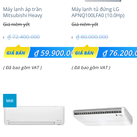
Máy lạnh áp trần
Máy lạnh tủ đứng LG
Mitsubishi Heavy
APNQ100LFA0 (10.0Hp)
FDE140VG (6.0Hp) Cao cấp
– 3 Pha
₫
72.400.000
₫
80.000.000
Giá
Giá
₫
59.900.000
₫
76.200.
gốc
gốc
Giá
Giá
( Đã bao gồm VAT )
( Đã bao gồm VAT )
là:
là:
hiện
hiện
₫ 72.400.000.
₫ 80.000.000.
tại
tại
là:
là:
Mới
₫ 59.900.000.
₫ 76.200.000.