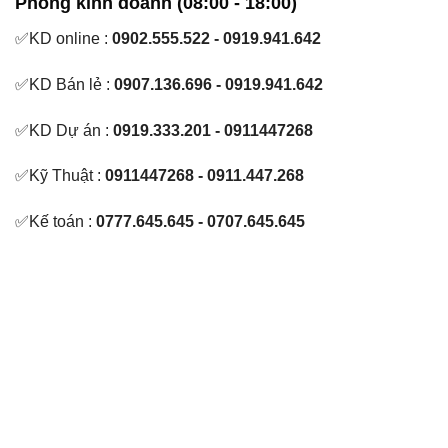
Phòng kinh doanh (08:00 - 18:00)
✅KD online :
0902.555.522 - 0919.941.642
✅KD Bán lẻ :
0907.136.696 - 0919.941.642
✅KD Dự án :
0919.333.201 - 0911447268
✅Kỹ Thuật :
0911447268 - 0911.447.268
✅Kế toán :
0777.645.645 - 0707.645.645