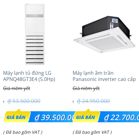
tại
tại
là:
là:
₫ 43.600.000.
₫ 40.600.000.
Máy lạnh tủ đứng LG
Máy lạnh âm trần
APNQ48GT3E4 (5.0Hp)
Panasonic inverter cao cấp
Inverter
(2.0 Hp) S-1821PU3HA/U-
18PRH1H5
₫
53.500.000
₫
24.950.000
Giá
Giá
₫
39.500.000
₫
22.700.
gốc
gốc
Giá
Giá
( Đã bao gồm VAT )
( Đã bao gồm VAT )
là:
là: