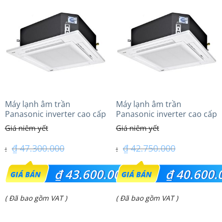
Máy lạnh âm trần
Máy lạnh âm trần
Panasonic inverter cao cấp
Panasonic inverter cao cấp
(6.0Hp) S-3448PU3HA/U-
(5.0Hp) S-3448PU3HA/U-
48PRH1H5
43PRH1H5
₫
47.300.000
₫
42.750.000
Giá
Giá
₫
43.600.000
₫
40.600.
gốc
gốc
Giá
Giá
( Đã bao gồm VAT )
( Đã bao gồm VAT )
là:
là:
hiện
hiện
₫ 47.300.000.
₫ 42.750.000.