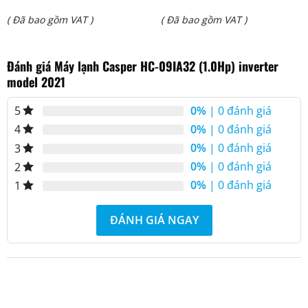
Giá
Giá
( Đã bao gồm VAT )
( Đã bao gồm VAT )
là:
là:
hiện
hiện
₫ 13.627.000.
₫ 63.910.000.
Đánh giá Máy lạnh Casper HC-09IA32 (1.0Hp) inverter
tại
tại
model 2021
là:
là:
₫ 10.550.000.
₫ 53.200.000.
0%
| 0 đánh giá
5
0%
| 0 đánh giá
4
0%
| 0 đánh giá
3
0%
| 0 đánh giá
2
0%
| 0 đánh giá
1
ĐÁNH GIÁ NGAY