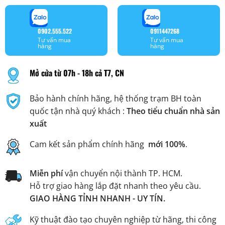
0902.555.522
0911447268
Tư vấn mua
Tư vấn mua
hàng
hàng
Mở cửa từ 07h - 18h cả T7, CN
Bảo hành chính hãng, hệ thống trạm BH toàn
quốc tận nhà quý khách :
Theo tiểu chuẩn nhà sản
xuất
Cam kết sản phẩm chính hãng
mới 100%
.
Miễn phí
vận chuyển nội thành TP. HCM.
Hỗ trợ giao hàng lắp đặt nhanh theo yêu cầu.
GIAO HÀNG TỈNH NHANH - UY TÍN.
Kỹ thuật đào tạo chuyên nghiệp từ hãng, thi công