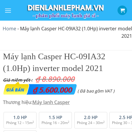
Bỏ
qua
nội
dung
Home
-
Máy lạnh Casper HC-09IA32 (1.0Hp) inverter model
2021
Máy lạnh Casper HC-09IA32
(1.0Hp) inverter model 2021
₫
8.890.000
Giá
₫
5.600.000
Giá
( Đã bao gồm VAT )
gốc
hiện
Thương hiệu:
Máy lạnh Casper
là:
tại
₫ 8.890.000.
là:
1.0 HP
1.5 HP
2.0 HP
2.5 H
2
2
2
Phòng 12 – 15m
Phòng 16 – 20m
Phòng 24 – 30m
Phòng 30 –
₫ 5.600.000.