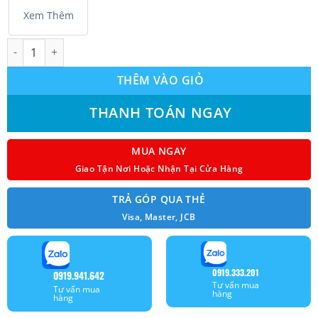
Xem Thêm
Máy lạnh Casper HC-09IA32 (1.0Hp) inverter model 2021 số lượn
THÊM VÀO GIỎ
THANH TOÁN NGAY
MUA NGAY
Giao Tận Nơi Hoặc Nhận Tại Cửa Hàng
TRẢ GÓP QUA THẺ
Visa, Master, JCB
0919.333.201
0919.941.642
Tư vấn mua
Tư vấn mua
hàng
hàng