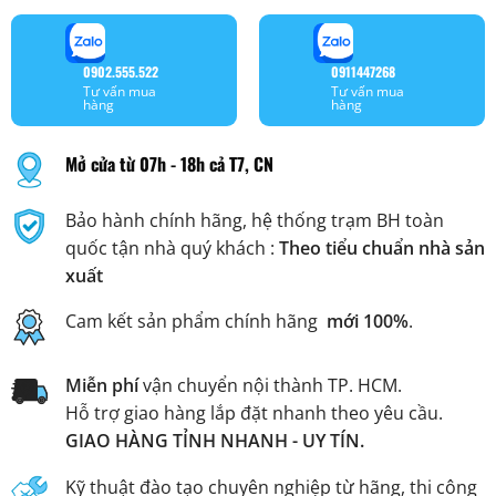
0902.555.522
0911447268
Tư vấn mua
Tư vấn mua
hàng
hàng
Mở cửa từ 07h - 18h cả T7, CN
Bảo hành chính hãng, hệ thống trạm BH toàn
quốc tận nhà quý khách :
Theo tiểu chuẩn nhà sản
xuất
Cam kết sản phẩm chính hãng
mới 100%
.
Miễn phí
vận chuyển nội thành TP. HCM.
Hỗ trợ giao hàng lắp đặt nhanh theo yêu cầu.
GIAO HÀNG TỈNH NHANH - UY TÍN.
Kỹ thuật đào tạo chuyên nghiệp từ hãng, thi công