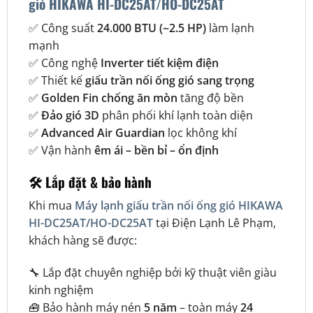
gió HIKAWA HI-DC25AT/HO-DC25AT
✅ Công suất
24.000 BTU (~2.5 HP)
làm lạnh
mạnh
✅ Công nghệ
Inverter tiết kiệm điện
✅ Thiết kế
giấu trần nối ống gió sang trọng
✅
Golden Fin chống ăn mòn
tăng độ bền
✅
Đảo gió 3D
phân phối khí lạnh toàn diện
✅
Advanced Air Guardian
lọc không khí
✅ Vận hành
êm ái – bền bỉ – ổn định
🛠️ Lắp đặt & bảo hành
Khi mua
Máy lạnh giấu trần nối ống gió HIKAWA
HI-DC25AT/HO-DC25AT
tại Điện Lạnh Lê Phạm,
khách hàng sẽ được:
🔧 Lắp đặt chuyên nghiệp bởi kỹ thuật viên giàu
kinh nghiệm
🧰 Bảo hành máy nén
5 năm
– toàn máy
24