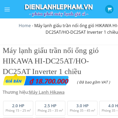
Bỏ
qua
nội
dung
Home
-
Máy lạnh giấu trần nối ống gió HIKAWA HI-
DC25AT/HO-DC25AT Inverter 1 chiều
Máy lạnh giấu trần nối ống gió
HIKAWA HI-DC25AT/HO-
DC25AT Inverter 1 chiều
₫
18.700.000
( Đã bao gồm VAT )
Thương hiệu:
Máy Lạnh Hikawa
2.0 HP
2.5 HP
3.0 HP
4.0 
Phòng 15 – 25 m²
Phòng 25 – 35 m²
Phòng 35 – 45 m²
Phòng 35 –