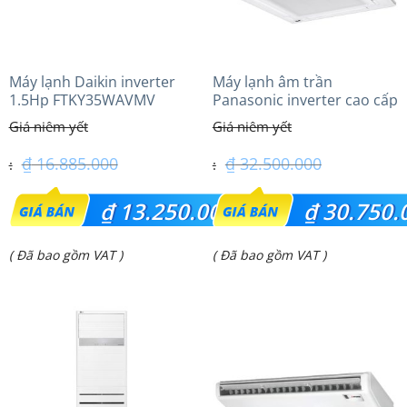
Máy lạnh Daikin inverter
Máy lạnh âm trần
1.5Hp FTKY35WAVMV
Panasonic inverter cao cấp
(3.0Hp) S-2430PU3HA/U-
24PRH1H5
₫
16.885.000
₫
32.500.000
Giá
Giá
₫
13.250.000
₫
30.750.
gốc
gốc
Giá
Giá
( Đã bao gồm VAT )
( Đã bao gồm VAT )
là:
là:
hiện
hiện
₫ 16.885.000.
₫ 32.500.000.
tại
tại
là:
là:
₫ 13.250.000.
₫ 30.750.000.