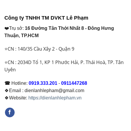
là:
là:
₫ 10.550.000.
₫ 56.500.000.
Công ty TNHH TM DVKT Lê Phạm
❤️Trụ sở:
16 Đường Tân Thới Nhất 8 - Đông Hưng
Thuận, TP.HCM
⭐CN : 140/35 Cầu Xây 2 - Quận 9
⭐CN : 2034D Tổ 1, KP 1 Phước Hải, P. Thái Hoà, TP. Tân
Uyên
☎
Hotline:
0919.333.201
-
0911447268
🍀Email : dienlanhlepham@gmail.com
🍀Website:
https://dienlanhlepham.vn