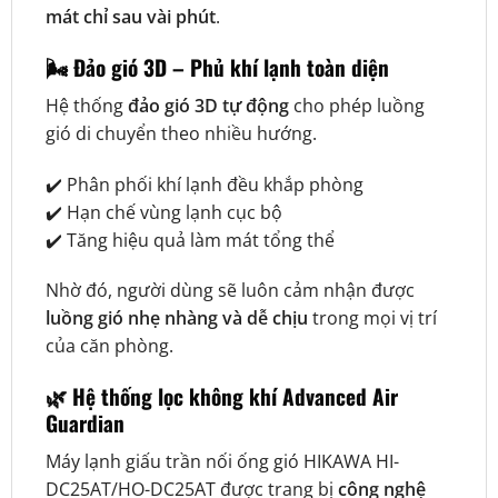
mát chỉ sau vài phút
.
🌬️ Đảo gió 3D – Phủ khí lạnh toàn diện
Hệ thống
đảo gió 3D tự động
cho phép luồng
gió di chuyển theo nhiều hướng.
✔️ Phân phối khí lạnh đều khắp phòng
✔️ Hạn chế vùng lạnh cục bộ
✔️ Tăng hiệu quả làm mát tổng thể
Nhờ đó, người dùng sẽ luôn cảm nhận được
luồng gió nhẹ nhàng và dễ chịu
trong mọi vị trí
của căn phòng.
🌿 Hệ thống lọc không khí Advanced Air
Guardian
Máy lạnh giấu trần nối ống gió HIKAWA HI-
DC25AT/HO-DC25AT được trang bị
công nghệ