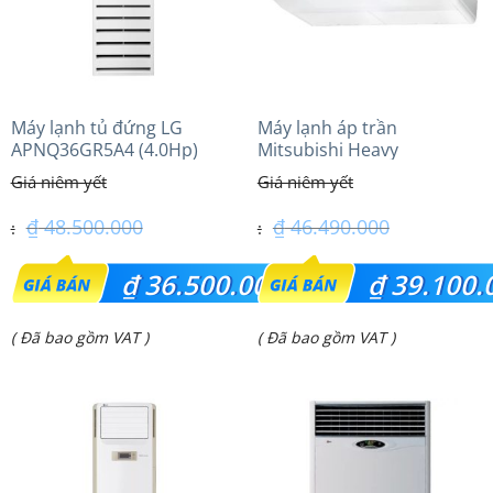
Máy lạnh tủ đứng LG
Máy lạnh áp trần
APNQ36GR5A4 (4.0Hp)
Mitsubishi Heavy
inverter
FDE100VG (4.0Hp) Cao cấp
– 1 Pha
₫
48.500.000
₫
46.490.000
Giá
Giá
₫
36.500.000
₫
39.100.
gốc
gốc
Giá
Giá
( Đã bao gồm VAT )
( Đã bao gồm VAT )
là:
là:
hiện
hiện
₫ 48.500.000.
₫ 46.490.000.
tại
tại
là:
là:
₫ 36.500.000.
₫ 39.100.000.