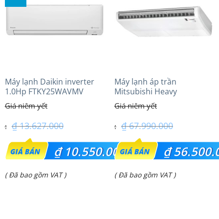
₫ 24.600.000.
₫ 76.200.000.
Máy lạnh Daikin inverter
Máy lạnh áp trần
1.0Hp FTKY25WAVMV
Mitsubishi Heavy
FDE140VG (6.0Hp) Cao cấp
– 1 Pha
₫
13.627.000
₫
67.990.000
Giá
Giá
₫
10.550.000
₫
56.500.
gốc
gốc
Giá
Giá
( Đã bao gồm VAT )
( Đã bao gồm VAT )
là:
là:
hiện
hiện
₫ 13.627.000.
₫ 67.990.000.
tại
tại