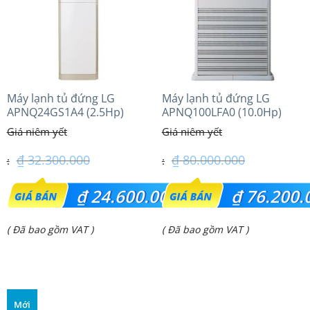
Máy lạnh tủ đứng LG
Máy lạnh tủ đứng LG
APNQ24GS1A4 (2.5Hp)
APNQ100LFA0 (10.0Hp)
Inverter
₫
32.300.000
₫
80.000.000
Giá
Giá
₫
24.600.000
₫
76.200.
gốc
gốc
Giá
Giá
( Đã bao gồm VAT )
( Đã bao gồm VAT )
là:
là:
hiện
hiện
₫ 32.300.000.
₫ 80.000.000.
tại
tại
là:
là:
Mới