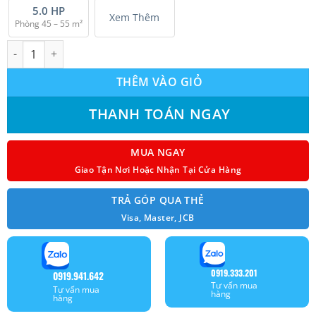
5.0 HP
Xem Thêm
Phòng 45 – 55 m²
Máy lạnh giấu trần nối ống gió HIKAWA HI-DC25AT/HO-DC25AT In
THÊM VÀO GIỎ
THANH TOÁN NGAY
MUA NGAY
Giao Tận Nơi Hoặc Nhận Tại Cửa Hàng
TRẢ GÓP QUA THẺ
Visa, Master, JCB
0919.333.201
0919.941.642
Tư vấn mua
Tư vấn mua
hàng
hàng