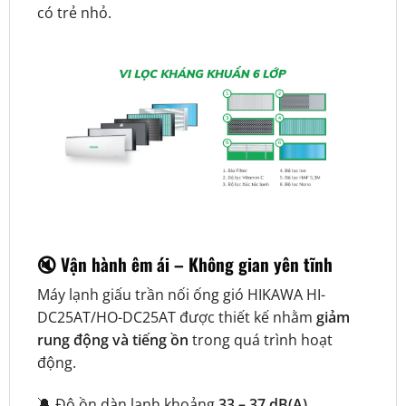
có trẻ nhỏ.
🔇 Vận hành êm ái – Không gian yên tĩnh
Máy lạnh giấu trần nối ống gió HIKAWA HI-
DC25AT/HO-DC25AT được thiết kế nhằm
giảm
rung động và tiếng ồn
trong quá trình hoạt
động.
🔕 Độ ồn dàn lạnh khoảng
33 – 37 dB(A)