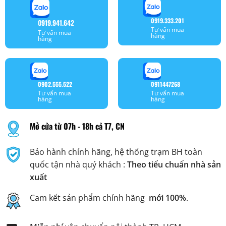
0919.333.201
0919.941.642
Tư vấn mua
Tư vấn mua
hàng
hàng
0902.555.522
0911447268
Tư vấn mua
Tư vấn mua
hàng
hàng
Mở cửa từ 07h - 18h cả T7, CN
Bảo hành chính hãng, hệ thống trạm BH toàn
quốc tận nhà quý khách :
Theo tiểu chuẩn nhà sản
xuất
Cam kết sản phẩm chính hãng
mới 100%
.