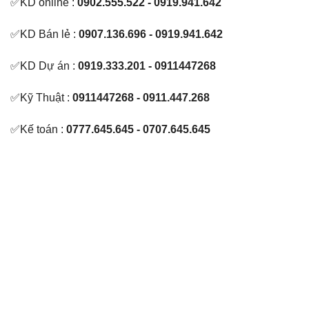
✅KD online :
0902.555.522 - 0919.941.642
✅KD Bán lẻ :
0907.136.696 - 0919.941.642
✅KD Dự án :
0919.333.201 - 0911447268
✅Kỹ Thuật :
0911447268 - 0911.447.268
✅Kế toán :
0777.645.645 - 0707.645.645