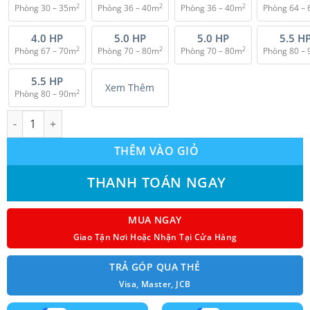
2
2
2
Phòng 30 – 35m
Phòng 36 – 40m
Phòng 36 – 40m
Phòng 64 –
4.0 HP
5.0 HP
5.0 HP
5.5 H
2
2
2
Phòng 67 – 70m
Phòng 70 – 80m
Phòng 70 – 80m
Phòng 80 –
5.5 HP
Xem Thêm
2
Phòng 80 – 90m
Máy lạnh giấu trần nối ống gió Panasonic S-2430PF3H/U-24PR1H5
THÊM VÀO GIỎ
THANH TOÁN NGAY
MUA NGAY
Giao Tận Nơi Hoặc Nhận Tại Cửa Hàng
TRẢ GÓP QUA THẺ
Visa, Master, JCB