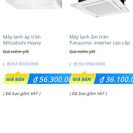
Máy lạnh áp trần
Máy lạnh âm trần
Mitsubishi Heavy
Panasonic inverter cao cấp
FDE125VG (5.0Hp) Cao cấp
(4.0Hp) S-3448PU3HA/U-
– 3 Pha
34PRH1H5
₫
67.810.000
₫
37.950.000
Giá
Giá
₫
56.300.000
₫
36.100.
gốc
gốc
Giá
Giá
( Đã bao gồm VAT )
( Đã bao gồm VAT )
là:
là:
hiện
hiện
₫ 67.810.000.
₫ 37.950.000.
tại
tại
là:
là:
₫ 56.300.000.
₫ 36.100.000.