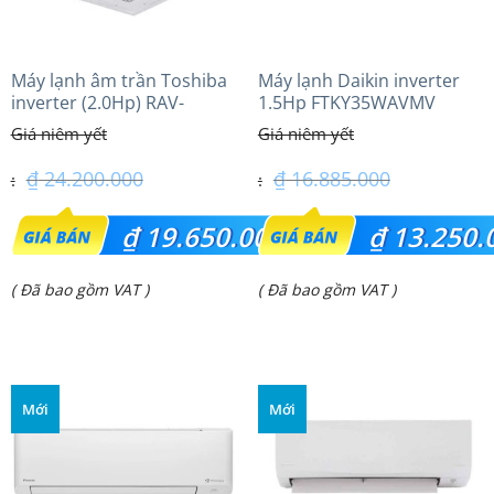
Máy lạnh âm trần Toshiba
Máy lạnh Daikin inverter
inverter (2.0Hp) RAV-
1.5Hp FTKY35WAVMV
GV1801AP-V
₫
24.200.000
₫
16.885.000
Giá
Giá
₫
19.650.000
₫
13.250.
gốc
gốc
Giá
Giá
( Đã bao gồm VAT )
( Đã bao gồm VAT )
là:
là:
hiện
hiện
₫ 24.200.000.
₫ 16.885.000.
tại
tại
là:
là:
Mới
Mới
₫ 19.650.000.
₫ 13.250.000.