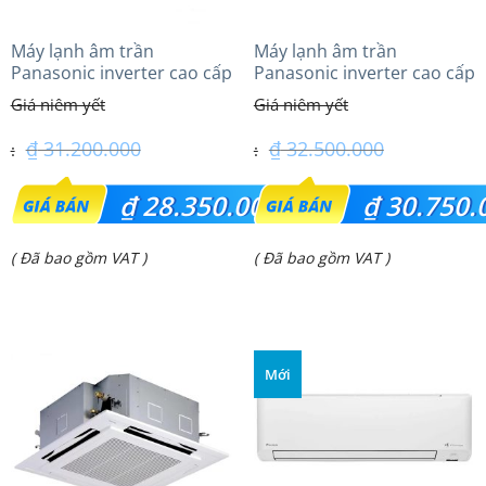
Máy lạnh âm trần
Máy lạnh âm trần
Panasonic inverter cao cấp
Panasonic inverter cao cấp
(2.5Hp) S-1821PU3HA/U-
(3.0Hp) S-2430PU3HA/U-
21PRH1H5
24PRH1H5
₫
31.200.000
₫
32.500.000
Giá
Giá
₫
28.350.000
₫
30.750.
gốc
gốc
Giá
Giá
( Đã bao gồm VAT )
( Đã bao gồm VAT )
là:
là:
hiện
hiện
₫ 31.200.000.
₫ 32.500.000.
tại
tại
là:
là:
Mới
₫ 28.350.000.
₫ 30.750.000.