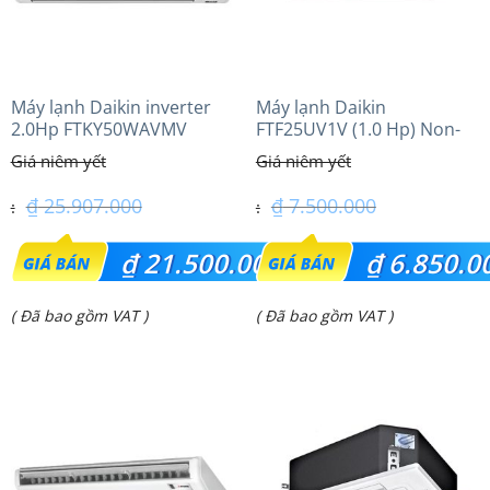
Máy lạnh Daikin inverter
Máy lạnh Daikin
2.0Hp FTKY50WAVMV
FTF25UV1V (1.0 Hp) Non-
inverter Thái lan
₫
25.907.000
₫
7.500.000
Giá
Giá
₫
21.500.000
₫
6.850.0
gốc
gốc
Giá
Giá
( Đã bao gồm VAT )
( Đã bao gồm VAT )
là:
là:
hiện
hiện
₫ 25.907.000.
₫ 7.500.000.
tại
tại
là:
là:
₫ 21.500.000.
₫ 6.850.000.