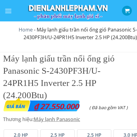
Bỏ
qua
nội
dung
Home
-
Máy lạnh giấu trần nối ống gió Panasonic S-
2430PF3H/U-24PR1H5 Inverter 2.5 HP (24.200Btu)
Máy lạnh giấu trần nối ống gió
Panasonic S-2430PF3H/U-
24PR1H5 Inverter 2.5 HP
(24.200Btu)
₫
27.550.000
( Đã bao gồm VAT )
Thương hiệu:
Máy lạnh Panasonic
2.0 HP
2.5 HP
2.5 HP
3.0 H