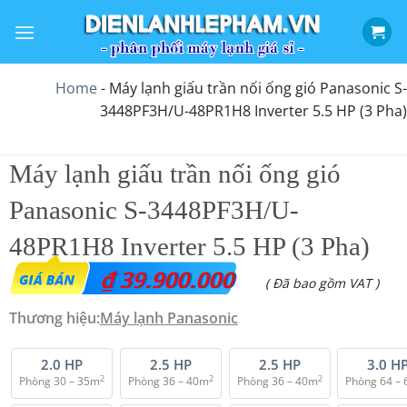
Bỏ
qua
nội
dung
Home
-
Máy lạnh giấu trần nối ống gió Panasonic S-
3448PF3H/U-48PR1H8 Inverter 5.5 HP (3 Pha)
Máy lạnh giấu trần nối ống gió
Panasonic S-3448PF3H/U-
48PR1H8 Inverter 5.5 HP (3 Pha)
₫
39.900.000
( Đã bao gồm VAT )
Thương hiệu:
Máy lạnh Panasonic
2.0 HP
2.5 HP
2.5 HP
3.0 H
2
2
2
Phòng 30 – 35m
Phòng 36 – 40m
Phòng 36 – 40m
Phòng 64 –