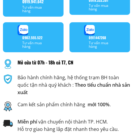
0919.333.201
0919.941.642
Tư vấn mua
Tư vấn mua
hàng
hàng
0902.555.522
0911447268
Tư vấn mua
Tư vấn mua
hàng
hàng
Mở cửa từ 07h - 18h cả T7, CN
Bảo hành chính hãng, hệ thống trạm BH toàn
quốc tận nhà quý khách :
Theo tiểu chuẩn nhà sản
xuất
Cam kết sản phẩm chính hãng
mới 100%
.
Miễn phí
vận chuyển nội thành TP. HCM.
Hỗ trợ giao hàng lắp đặt nhanh theo yêu cầu.