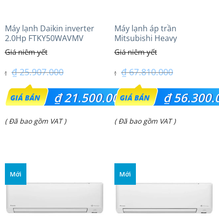
Máy lạnh Daikin inverter
Máy lạnh áp trần
2.0Hp FTKY50WAVMV
Mitsubishi Heavy
FDE125VG (5.0Hp) Cao cấp
– 3 Pha
₫
25.907.000
₫
67.810.000
Giá
Giá
₫
21.500.000
₫
56.300.
gốc
gốc
Giá
Giá
( Đã bao gồm VAT )
( Đã bao gồm VAT )
là:
là:
hiện
hiện
₫ 25.907.000.
₫ 67.810.000.
tại
tại
là:
là:
Mới
Mới
₫ 21.500.000.
₫ 56.300.000.