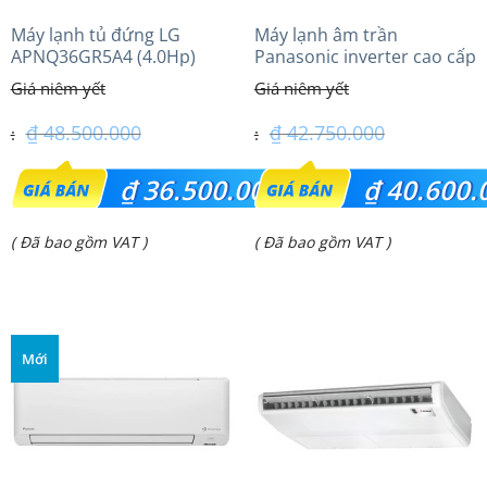
Máy lạnh tủ đứng LG
Máy lạnh âm trần
APNQ36GR5A4 (4.0Hp)
Panasonic inverter cao cấp
inverter
(5.0Hp) S-3448PU3HA/U-
43PRH1H5
₫
48.500.000
₫
42.750.000
Giá
Giá
₫
36.500.000
₫
40.600.
gốc
gốc
Giá
Giá
( Đã bao gồm VAT )
( Đã bao gồm VAT )
là:
là:
hiện
hiện
₫ 48.500.000.
₫ 42.750.000.
tại
tại
là:
là:
Mới
₫ 36.500.000.
₫ 40.600.000.