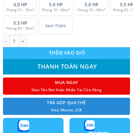
4.0 HP
5.0 HP
5.0 HP
5.5 H
2
2
2
Phòng 67 – 70m
Phòng 70 – 80m
Phòng 70 – 80m
Phòng 80 –
5.5 HP
Xem Thêm
2
Phòng 80 – 90m
Máy lạnh giấu trần nối ống gió Panasonic S-3448PF3H/U-48PR1H8
THÊM VÀO GIỎ
THANH TOÁN NGAY
MUA NGAY
Giao Tận Nơi Hoặc Nhận Tại Cửa Hàng
TRẢ GÓP QUA THẺ
Visa, Master, JCB