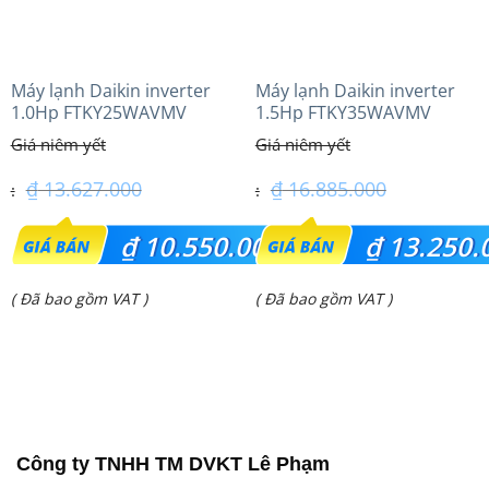
Máy lạnh Daikin inverter
Máy lạnh Daikin inverter
1.0Hp FTKY25WAVMV
1.5Hp FTKY35WAVMV
₫
13.627.000
₫
16.885.000
Giá
Giá
₫
10.550.000
₫
13.250.
gốc
gốc
Giá
Giá
( Đã bao gồm VAT )
( Đã bao gồm VAT )
là:
là:
hiện
hiện
₫ 13.627.000.
₫ 16.885.000.
tại
tại
là:
là:
₫ 10.550.000.
₫ 13.250.000.
Công ty TNHH TM DVKT Lê Phạm