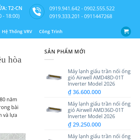
A: T2-CN
0919.941.642 - 0902.555.522
0 - 18:00)
0919.333.201 - 0911447268
Hệ Thống VRV
Công Trình
SẢN PHẨM MỚI
ều hòa
Máy lạnh giấu trần nối ống
gió Airwell AMD48D-01T
Inverter Model 2026
₫
36.600.000
 80 năm
Máy lạnh giấu trần nối ống
rong bài
gió Airwell AMD36D-01T
n và lựa
Inverter Model 2026
₫
29.250.000
Máy lạnh giấu trần nối ống