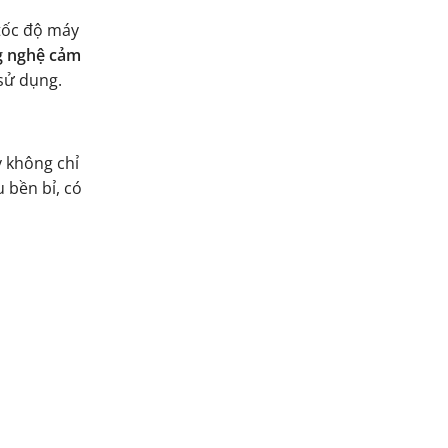
 tốc độ máy
g nghệ cảm
 sử dụng.
y không chỉ
 bền bỉ, có