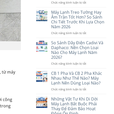
ở
Chức năng bình luận bị tắt
Máy
Lạnh
Máy Lạnh Treo Tường Hay
Inverter
Âm Trần Tốt Hơn? So Sánh
Và
Chi Tiết Trước Khi Lựa Chọn
Non-
Năm 2026
Inverter?
Nên
ở
Chức năng bình luận bị tắt
Chọn
Máy
Loại
Lạnh
So Sánh Dây Điện Cadivi Và
Nào
Treo
Daphaco: Nên Chọn Loại
Phù
Tường
Nào Cho Máy Lạnh Năm
Hợp
Hay
2026?
Với
Âm
Nhu
Trần
ở
Chức năng bình luận bị tắt
Cầu
Tốt
So
, từ máy
Năm
Hơn?
Sánh
CB 1 Pha Và CB 2 Pha Khác
2026
So
Dây
Nhau Như Thế Nào? Máy
Sánh
Điện
Lạnh Nên Dùng Loại Nào?
Chi
Cadivi
Tiết
ở
Chức năng bình luận bị tắt
Và
Trước
CB
Daphaco:
Khi
1
Nên
Những Vật Tư Khi Di Dời
ới công
Lựa
Pha
Chọn
Máy Lạnh Bắt Buộc Phải
 trong
Chọn
Và
Loại
Thay Để Đảm Bảo Hoạt
Năm
CB
Nào
Động Ổn Định