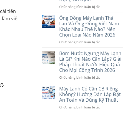
2026
2
Cho
Pha
Máy
ở
Chức năng bình luận bị tắt
ải tiến
Khác
Lạnh
Những
Nhau
Năm
Vật
Ống Đồng Máy Lạnh Thái
 làm việc
Như
2026?
Tư
Lan Và Ống Đồng Việt Nam
Thế
Khi
Khác Nhau Thế Nào? Nên
Nào?
Di
Chọn Loại Nào Năm 2026
Máy
Dời
Lạnh
Máy
ở
Chức năng bình luận bị tắt
Nên
Lạnh
Ống
Dùng
Bắt
Đồng
Bơm Nước Ngưng Máy Lạnh
Loại
Buộc
Máy
Là Gì? Khi Nào Cần Lắp? Giải
Nào?
Phải
Lạnh
Pháp Thoát Nước Hiệu Quả
Thay
Thái
Cho Mọi Công Trình 2026
Để
Lan
Đảm
Và
ở
Chức năng bình luận bị tắt
Bảo
Ống
Bơm
g.
Hoạt
Đồng
Nước
Máy Lạnh Có Cần CB Riêng
Động
Việt
Ngưng
Không? Hướng Dẫn Lắp Đặt
Ổn
Nam
Máy
An Toàn Và Đúng Kỹ Thuật
Định
Khác
Lạnh
Nhau
ở
Chức năng bình luận bị tắt
Là
Thế
Máy
Gì?
Nào?
Lạnh
Khi
Nên
Có
Nào
Chọn
Cần
Cần
Loại
CB