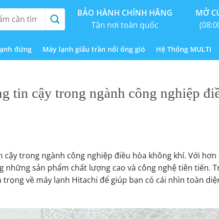
BẢO HÀNH CHÍNH HÃNG
MỞ CỬ
Tận nơi toàn quốc
(08:0
lạnh đứng
Máy lạnh giấu trần nối ống gió
Hệ Thống MULTI
g tin cậy trong ngành công nghiệp đi
n cậy trong ngành công nghiệp điều hòa không khí. Với hơn
ng những sản phẩm chất lượng cao và công nghệ tiên tiến. T
 trọng về máy lạnh Hitachi để giúp bạn có cái nhìn toàn diệ