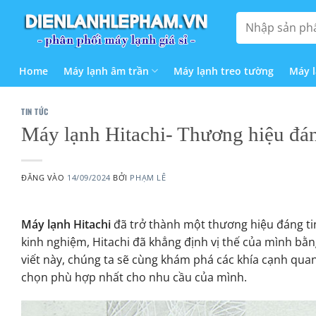
Bỏ
Tìm
qua
kiếm:
nội
dung
Home
Máy lạnh âm trần
Máy lạnh treo tường
Máy 
TIN TỨC
Máy lạnh Hitachi- Thương hiệu đán
ĐĂNG VÀO
14/09/2024
BỞI
PHẠM LÊ
Máy lạnh Hitachi
đã trở thành một thương hiệu đáng ti
kinh nghiệm, Hitachi đã khẳng định vị thế của mình bằ
viết này, chúng ta sẽ cùng khám phá các khía cạnh quan
chọn phù hợp nhất cho nhu cầu của mình.