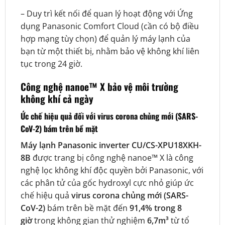
– Duy trì kết nối để quan lý hoạt động với Ứng
dụng Panasonic Comfort Cloud (cần có bộ điều
hợp mạng tùy chọn) để quản lý máy lạnh của
bạn từ một thiết bị, nhằm bảo vệ không khí liên
tục trong 24 giờ.
Công nghệ nanoe™ X bảo vệ môi trường
không khí cả ngày
Ức chế hiệu quả đối với virus corona chủng mới (SARS-
CoV-2) bám trên bề mặt
Máy lạnh Panasonic inverter CU/CS-XPU18XKH-
8B
được trang bị công nghệ nanoe™ X là công
nghệ lọc không khí độc quyền bởi Panasonic, với
các phân tử của gốc hydroxyl cực nhỏ giúp ức
chế hiệu quả
virus corona chủng mới (SARS-
CoV-2)
bám trên bề mặt đến
91,4%
trong 8
giờ
trong không gian thử nghiệm
6,7m³
từ tổ