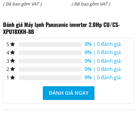
Giá
Giá
( Đã bao gồm VAT )
( Đã bao gồm VAT )
là:
là:
hiện
hiện
₫ 67.990.000.
₫ 38.400.000.
Đánh giá Máy lạnh Panasonic inverter 2.0Hp CU/CS-
tại
tại
XPU18XKH-8B
là:
là:
₫ 56.500.000.
₫ 29.000.000.
0%
| 0 đánh giá
5
0%
| 0 đánh giá
4
0%
| 0 đánh giá
3
0%
| 0 đánh giá
2
0%
| 0 đánh giá
1
ĐÁNH GIÁ NGAY