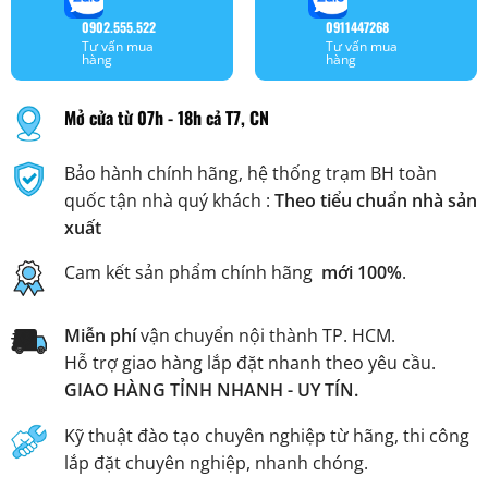
0902.555.522
0911447268
Tư vấn mua
Tư vấn mua
hàng
hàng
Mở cửa từ 07h - 18h cả T7, CN
Bảo hành chính hãng, hệ thống trạm BH toàn
quốc tận nhà quý khách :
Theo tiểu chuẩn nhà sản
xuất
Cam kết sản phẩm chính hãng
mới 100%
.
Miễn phí
vận chuyển nội thành TP. HCM.
Hỗ trợ giao hàng lắp đặt nhanh theo yêu cầu.
GIAO HÀNG TỈNH NHANH - UY TÍN.
Kỹ thuật đào tạo chuyên nghiệp từ hãng, thi công
lắp đặt chuyên nghiệp, nhanh chóng.