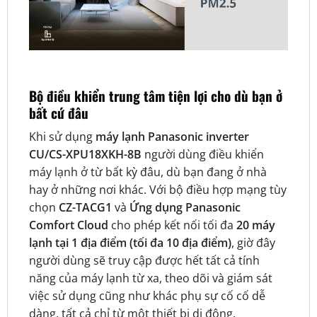
Bộ điều khiển trung tâm tiện lợi cho dù bạn ở
bất cứ đâu
Khi sử dụng
máy lạnh Panasonic inverter
CU/CS-XPU18XKH-8B
người dùng điều khiển
máy lạnh ở từ bất kỳ đâu, dù bạn đang ở nhà
hay ở những nơi khác. Với bộ điều hợp mạng tùy
chọn
CZ-TACG1
và
Ứng dụng Panasonic
Comfort Cloud
cho phép kết nối tối đa
20 máy
lạnh tại 1 địa điểm (tối đa 10 địa điểm)
, giờ đây
người dùng sẽ truy cập được hết tất cả tính
năng của máy lạnh từ xa, theo dõi và giám sát
việc sử dụng cũng như khác phụ sự cố cố dễ
dàng, tất cả chỉ từ một thiết bị di động.