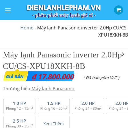
Bỏ
qua
nội
dung
Home
-
Máy lạnh Panasonic inverter 2.0Hp CU/CS-
XPU18XKH-8B
Máy lạnh Panasonic inverter 2.0Hp
CU/CS-XPU18XKH-8B
₫
17.800.000
( Đã bao gồm VAT )
Thương hiệu:
Máy lạnh
Panasonic
1.0 HP
1.5 HP
2.0 HP
2.0 H
2
2
2
Phòng 12 – 15m
Phòng 16 – 20m
Phòng 24 – 30m
Phòng 24 –
2.5 HP
Xem Thêm
2
Phòng 30 – 35m