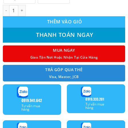
Máy lạnh Panasonic inverter 2.0Hp CU/CS-XPU18XKH-8B số lượ
THÊM VÀO GIỎ
THANH TOÁN NGAY
MUA NGAY
Giao Tận Nơi Hoặc Nhận Tại Cửa Hàng
TRẢ GÓP QUA THẺ
Visa, Master, JCB
0919.333.201
0919.941.642
Tư vấn mua
Tư vấn mua
hàng
hàng