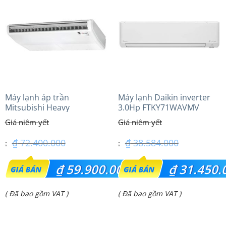
Máy lạnh áp trần
Máy lạnh Daikin inverter
Mitsubishi Heavy
3.0Hp FTKY71WAVMV
FDE140VG (6.0Hp) Cao cấp
– 3 Pha
₫
72.400.000
₫
38.584.000
Giá
Giá
₫
59.900.000
₫
31.450.
gốc
gốc
Giá
Giá
( Đã bao gồm VAT )
( Đã bao gồm VAT )
là:
là:
hiện
hiện
₫ 72.400.000.
₫ 38.584.000.
tại
tại