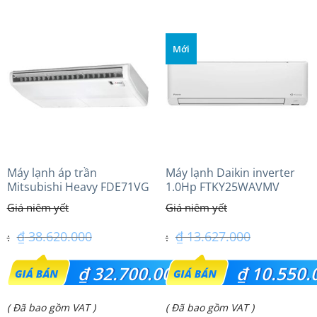
tại
tại
là:
là:
Mới
₫ 56.300.000.
₫ 28.350.000.
Máy lạnh áp trần
Máy lạnh Daikin inverter
Mitsubishi Heavy FDE71VG
1.0Hp FTKY25WAVMV
(3.0Hp) Tiêu chuẩn
₫
38.620.000
₫
13.627.000
Giá
Giá
₫
32.700.000
₫
10.550.
gốc
gốc
Giá
Giá
( Đã bao gồm VAT )
( Đã bao gồm VAT )
là:
là: