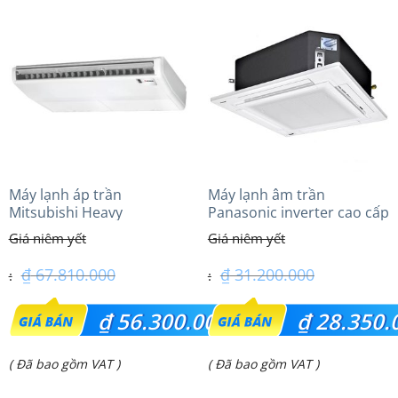
là:
là:
₫ 59.900.000.
₫ 31.450.000.
Máy lạnh áp trần
Máy lạnh âm trần
Mitsubishi Heavy
Panasonic inverter cao cấp
FDE125VG (5.0Hp) Cao cấp
(2.5Hp) S-1821PU3HA/U-
– 3 Pha
21PRH1H5
₫
67.810.000
₫
31.200.000
Giá
Giá
₫
56.300.000
₫
28.350.
gốc
gốc
Giá
Giá
( Đã bao gồm VAT )
( Đã bao gồm VAT )
là:
là:
hiện
hiện
₫ 67.810.000.
₫ 31.200.000.