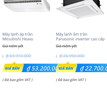
Máy lạnh áp trần
Máy lạnh âm trần
Mitsubishi Heavy
Panasonic inverter cao cấp
FDE125VG (5.0Hp) Cao cấp
(2.0 Hp) S-1821PU3HA/U-
– 1 Pha
18PRH1H5
₫
63.910.000
₫
24.950.000
Giá
Giá
₫
53.200.000
₫
22.700.
gốc
gốc
Giá
Giá
( Đã bao gồm VAT )
( Đã bao gồm VAT )
là:
là:
hiện
hiện
₫ 63.910.000.
₫ 24.950.000.
tại
tại
là:
là: