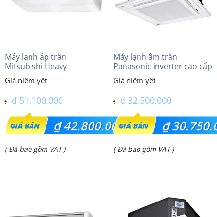
Máy lạnh áp trần
Máy lạnh âm trần
Mitsubishi Heavy
Panasonic inverter cao cấp
FDE100VG (4.0Hp) Cao cấp
(3.0Hp) S-2430PU3HA/U-
– 3 Pha
24PRH1H5
₫
51.100.000
₫
32.500.000
Giá
Giá
₫
42.800.000
₫
30.750.
gốc
gốc
Giá
Giá
( Đã bao gồm VAT )
( Đã bao gồm VAT )
là:
là:
hiện
hiện
₫ 51.100.000.
₫ 32.500.000.
tại
tại
là:
là:
₫ 42.800.000.
₫ 30.750.000.