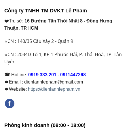
₫ 53.200.000.
₫ 22.700.000.
Công ty TNHH TM DVKT Lê Phạm
❤️Trụ sở:
16 Đường Tân Thới Nhất 8 - Đông Hưng
Thuận, TP.HCM
⭐CN : 140/35 Cầu Xây 2 - Quận 9
⭐CN : 2034D Tổ 1, KP 1 Phước Hải, P. Thái Hoà, TP. Tân
Uyên
☎
Hotline:
0919.333.201
-
0911447268
🍀Email : dienlanhlepham@gmail.com
🍀Website:
https://dienlanhlepham.vn
Phòng kinh doanh (08:00 - 18:00)