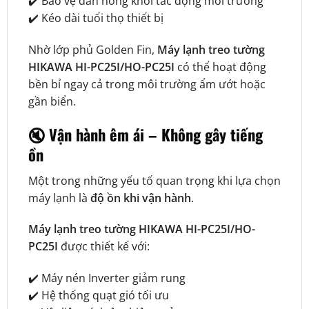
✔️ Bảo vệ dàn nóng khỏi tác động môi trường
✔️ Kéo dài tuổi thọ thiết bị
Nhờ lớp phủ Golden Fin,
Máy lạnh treo tường
HIKAWA HI-PC25I/HO-PC25I
có thể hoạt động
bền bỉ ngay cả trong môi trường ẩm ướt hoặc
gần biển.
🔇 Vận hành êm ái – Không gây tiếng
ồn
Một trong những yếu tố quan trọng khi lựa chọn
máy lạnh là
độ ồn khi vận hành
.
Máy lạnh treo tường HIKAWA HI-PC25I/HO-
PC25I
được thiết kế với:
✔️ Máy nén Inverter giảm rung
✔️ Hệ thống quạt gió tối ưu