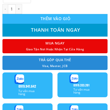
Máy lạnh treo tường HIKAWA HI-PC25I/HO-PC25I 1 chiều Inverte
THÊM VÀO GIỎ
THANH TOÁN NGAY
MUA NGAY
Giao Tận Nơi Hoặc Nhận Tại Cửa Hàng
TRẢ GÓP QUA THẺ
Visa, Master, JCB
0919.333.201
0919.941.642
Tư vấn mua
Tư vấn mua
hàng
hàng