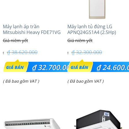
Máy lạnh áp trần
Máy lạnh tủ đứng LG
Mitsubishi Heavy FDE71VG
APNQ24GS1A4 (2.5Hp)
(3.0Hp) Tiêu chuẩn
Inverter
₫
38.620.000
₫
32.300.000
Giá
Giá
₫
32.700.000
₫
24.600.
gốc
gốc
Giá
Giá
( Đã bao gồm VAT )
( Đã bao gồm VAT )
là:
là:
hiện
hiện
₫ 38.620.000.
₫ 32.300.000.
tại
tại
là:
là:
₫ 32.700.000.
₫ 24.600.000.