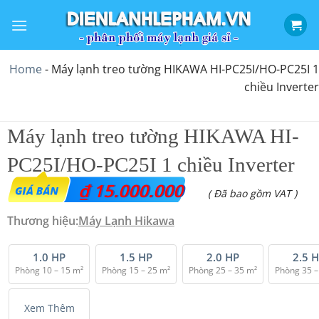
Bỏ
qua
nội
dung
Home
-
Máy lạnh treo tường HIKAWA HI-PC25I/HO-PC25I 1
chiều Inverter
Máy lạnh treo tường HIKAWA HI-
PC25I/HO-PC25I 1 chiều Inverter
₫
15.000.000
( Đã bao gồm VAT )
Thương hiệu:
Máy Lạnh Hikawa
1.0 HP
1.5 HP
2.0 HP
2.5 
Phòng 10 – 15 m²
Phòng 15 – 25 m²
Phòng 25 – 35 m²
Phòng 35 –
Xem Thêm