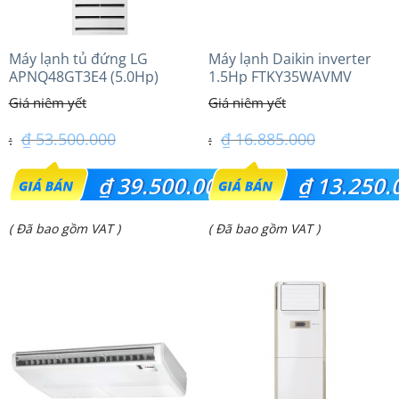
Máy lạnh tủ đứng LG
Máy lạnh Daikin inverter
APNQ48GT3E4 (5.0Hp)
1.5Hp FTKY35WAVMV
Inverter
₫
53.500.000
₫
16.885.000
Giá
Giá
₫
39.500.000
₫
13.250.
gốc
gốc
Giá
Giá
( Đã bao gồm VAT )
( Đã bao gồm VAT )
là:
là:
hiện
hiện
₫ 53.500.000.
₫ 16.885.000.
tại
tại
là:
là:
₫ 39.500.000.
₫ 13.250.000.