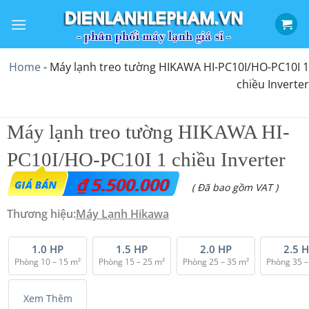
Bỏ
qua
nội
dung
Home
-
Máy lạnh treo tường HIKAWA HI-PC10I/HO-PC10I 1
chiều Inverter
Máy lạnh treo tường HIKAWA HI-
PC10I/HO-PC10I 1 chiều Inverter
₫
5.500.000
( Đã bao gồm VAT )
Thương hiệu:
Máy Lạnh Hikawa
1.0 HP
1.5 HP
2.0 HP
2.5 
Phòng 10 – 15 m²
Phòng 15 – 25 m²
Phòng 25 – 35 m²
Phòng 35 –
Xem Thêm