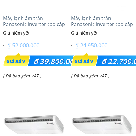
Máy lạnh âm trần
Máy lạnh âm trần
Panasonic inverter cao cấp
Panasonic inverter cao cấp
(5.0Hp) S-3448PU3HA/U-
(2.0 Hp) S-1821PU3HA/U-
43PRH1H8 – 3 Pha
18PRH1H5
₫
52.000.000
₫
24.950.000
Giá
Giá
₫
39.800.000
₫
22.700.
gốc
gốc
Giá
Giá
( Đã bao gồm VAT )
( Đã bao gồm VAT )
là:
là:
hiện
hiện
₫ 52.000.000.
₫ 24.950.000.
tại
tại
là:
là:
₫ 39.800.000.
₫ 22.700.000.