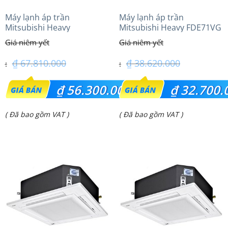
Máy lạnh áp trần
Máy lạnh áp trần
Mitsubishi Heavy
Mitsubishi Heavy FDE71VG
FDE125VG (5.0Hp) Cao cấp
(3.0Hp) Tiêu chuẩn
– 3 Pha
₫
67.810.000
₫
38.620.000
Giá
Giá
₫
56.300.000
₫
32.700.
gốc
gốc
Giá
Giá
( Đã bao gồm VAT )
( Đã bao gồm VAT )
là:
là:
hiện
hiện
₫ 67.810.000.
₫ 38.620.000.
tại
tại
là:
là:
₫ 56.300.000.
₫ 32.700.000.