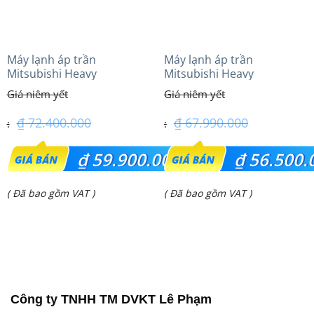
Máy lạnh áp trần
Máy lạnh áp trần
Mitsubishi Heavy
Mitsubishi Heavy
FDE140VG (6.0Hp) Cao cấp
FDE140VG (6.0Hp) Cao cấp
– 3 Pha
– 1 Pha
₫
72.400.000
₫
67.990.000
Giá
Giá
₫
59.900.000
₫
56.500.
gốc
gốc
Giá
Giá
( Đã bao gồm VAT )
( Đã bao gồm VAT )
là:
là:
hiện
hiện
₫ 72.400.000.
₫ 67.990.000.
tại
tại
là:
là:
₫ 59.900.000.
₫ 56.500.000.
Công ty TNHH TM DVKT Lê Phạm