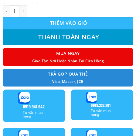
Máy lạnh treo tường HIKAWA HI-PC10I/HO-PC10I 1 chiều Inverte
THÊM VÀO GIỎ
THANH TOÁN NGAY
MUA NGAY
Giao Tận Nơi Hoặc Nhận Tại Cửa Hàng
TRẢ GÓP QUA THẺ
Visa, Master, JCB
0919.333.201
0919.941.642
Tư vấn mua
Tư vấn mua
hàng
hàng