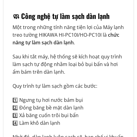
🧼 Công nghệ tự làm sạch dàn lạnh
Một trong những tính năng tiện lợi của Máy lạnh
treo tường HIKAWA HI-PC10I/HO-PC10I là
chức
năng tự làm sạch dàn lạnh
.
Sau khi tắt máy, hệ thống sẽ kích hoạt quy trình
làm sạch tự động nhằm loại bỏ bụi bẩn và hơi
ẩm bám trên dàn lạnh.
Quy trình tự làm sạch gồm các bước:
1️⃣ Ngưng tụ hơi nước bám bụi
2️⃣ Đóng băng bề mặt dàn lạnh
3️⃣ Xả băng cuốn trôi bụi bẩn
4️⃣ Làm khô dàn lạnh
Nhờ đó, dàn lạnh luôn sạch sẽ, hạn chế vi khuẩn