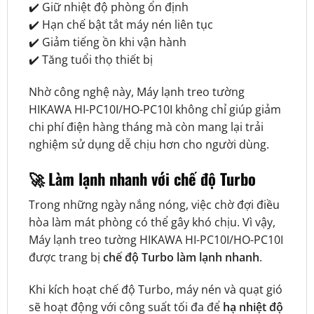
✔️ Giữ nhiệt độ phòng ổn định
✔️ Hạn chế bật tắt máy nén liên tục
✔️ Giảm tiếng ồn khi vận hành
✔️ Tăng tuổi thọ thiết bị
Nhờ công nghệ này, Máy lạnh treo tường
HIKAWA HI-PC10I/HO-PC10I không chỉ giúp giảm
chi phí điện hàng tháng mà còn mang lại trải
nghiệm sử dụng dễ chịu hơn cho người dùng.
🚀 Làm lạnh nhanh với chế độ Turbo
Trong những ngày nắng nóng, việc chờ đợi điều
hòa làm mát phòng có thể gây khó chịu. Vì vậy,
Máy lạnh treo tường HIKAWA HI-PC10I/HO-PC10I
được trang bị
chế độ Turbo làm lạnh nhanh
.
Khi kích hoạt chế độ Turbo, máy nén và quạt gió
sẽ hoạt động với công suất tối đa để
hạ nhiệt độ