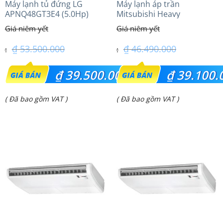
Máy lạnh tủ đứng LG
Máy lạnh áp trần
APNQ48GT3E4 (5.0Hp)
Mitsubishi Heavy
Inverter
FDE100VG (4.0Hp) Cao cấp
– 1 Pha
₫
53.500.000
₫
46.490.000
Giá
Giá
₫
39.500.000
₫
39.100.
gốc
gốc
Giá
Giá
( Đã bao gồm VAT )
( Đã bao gồm VAT )
là:
là:
hiện
hiện
₫ 53.500.000.
₫ 46.490.000.
tại
tại
là:
là:
₫ 39.500.000.
₫ 39.100.000.