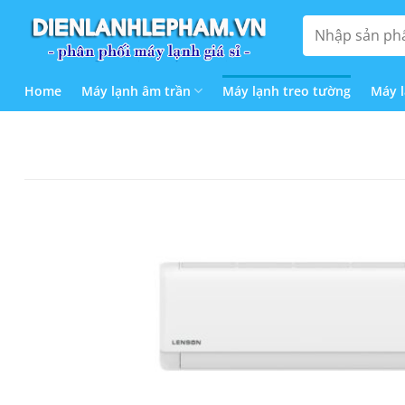
Bỏ
Tìm
qua
kiếm:
nội
dung
Home
Máy lạnh âm trần
Máy lạnh treo tường
Máy 