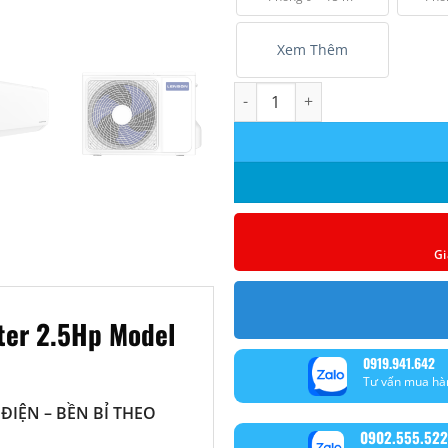
Xem Thêm
Máy lạnh Lenson LV-24CX1 Inve
Gi
ter 2.5Hp Model
0919.941.642
Tư vấn mua hà
ĐIỆN – BỀN BỈ THEO
0902.555.522