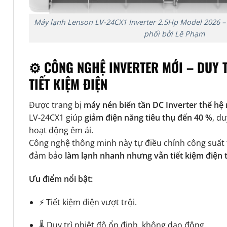
Máy lạnh Lenson LV-24CX1 Inverter 2.5Hp Model 2026 – 
phối bởi Lê Phạm
⚙️ CÔNG NGHỆ INVERTER MỚI – DUY T
TIẾT KIỆM ĐIỆN
Được trang bị
máy nén biến tần DC Inverter thế hệ
LV-24CX1
giúp
giảm điện năng tiêu thụ đến 40 %
, du
hoạt động êm ái.
Công nghệ thông minh này tự điều chỉnh công suất 
đảm bảo
làm lạnh nhanh nhưng vẫn tiết kiệm điện t
Ưu điểm nổi bật:
⚡ Tiết kiệm điện vượt trội.
🌡️ Duy trì nhiệt độ ổn định, không dao động.