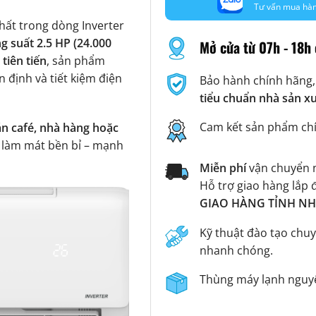
Tư vấn mua hà
hất trong dòng Inverter
g suất 2.5 HP (24.000
Mở cửa từ 07h - 18h 
tiên tiến
, sản phẩm
định và tiết kiệm điện
Bảo hành chính hãng,
tiểu chuẩn nhà sản x
Cam kết sản phẩm ch
n café, nhà hàng hoặc
p làm mát bền bỉ – mạnh
Miễn phí
vận chuyển n
Hỗ trợ giao hàng lắp 
GIAO HÀNG TỈNH NHA
Kỹ thuật đào tạo chuy
nhanh chóng.
Thùng máy lạnh nguyê