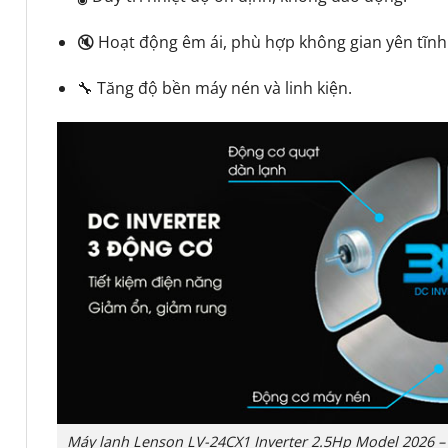
🔇 Hoạt động êm ái, phù hợp không gian yên tĩnh
🔧 Tăng độ bền máy nén và linh kiện.
Máy lạnh Lenson LV-24CX1 Inverter 2.5Hp Model 2026 – 