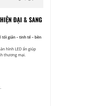
HIỆN ĐẠI & SANG
kế
tối giản – tinh tế – bền
màn hình LED ẩn giúp
nh thương mại.
.