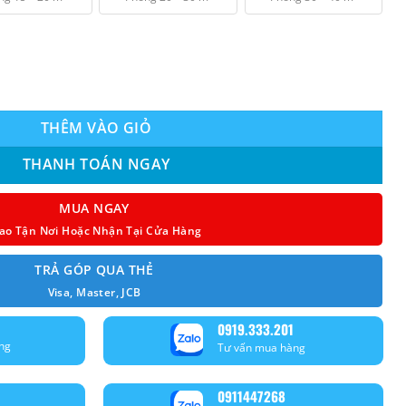
₫ 11.350.000.
rter 2.5Hp Model 2026 số lượng
THÊM VÀO GIỎ
THANH TOÁN NGAY
MUA NGAY
ao Tận Nơi Hoặc Nhận Tại Cửa Hàng
TRẢ GÓP QUA THẺ
Visa, Master, JCB
0919.333.201
ng
Tư vấn mua hàng
0911447268