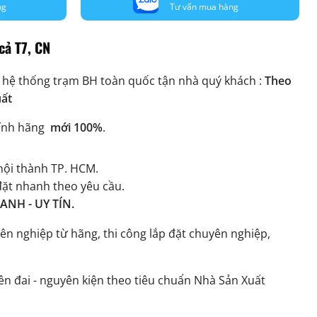
ng
Tư vấn mua hàng
cả T7, CN
 hệ thống trạm BH toàn quốc tận nhà quý khách :
Theo
uất
ính hãng
mới 100%
.
ội thành TP. HCM.
đặt nhanh theo yêu cầu.
NH - UY TÍN.
ên nghiệp từ hãng, thi công lắp đặt chuyên nghiệp,
n đai - nguyên kiện theo tiêu chuẩn Nhà Sản Xuất