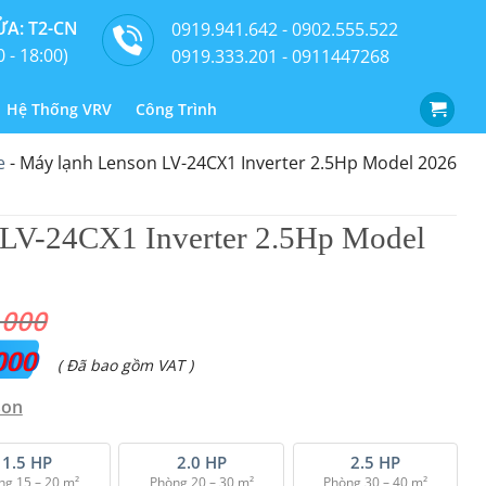
A: T2-CN
0919.941.642 - 0902.555.522
0 - 18:00)
0919.333.201 - 0911447268
Hệ Thống VRV
Công Trình
e
-
Máy lạnh Lenson LV-24CX1 Inverter 2.5Hp Model 2026
 LV-24CX1 Inverter 2.5Hp Model
.000
000
Giá
( Đã bao gồm VAT )
hiện
son
tại
là:
1.5 HP
2.0 HP
2.5 HP
ng 15 – 20 m²
Phòng 20 – 30 m²
Phòng 30 – 40 m²