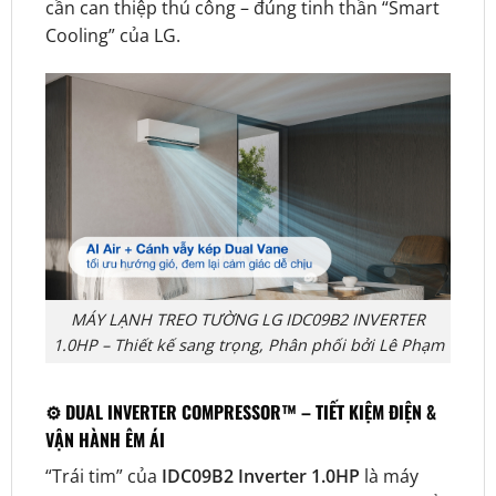
cần can thiệp thủ công – đúng tinh thần “Smart
Cooling” của LG.
MÁY LẠNH TREO TƯỜNG LG IDC09B2 INVERTER
1.0HP – Thiết kế sang trọng, Phân phối bởi Lê Phạm
⚙️
DUAL INVERTER COMPRESSOR™ – TIẾT KIỆM ĐIỆN &
VẬN HÀNH ÊM ÁI
“Trái tim” của
IDC09B2 Inverter 1.0HP
là máy