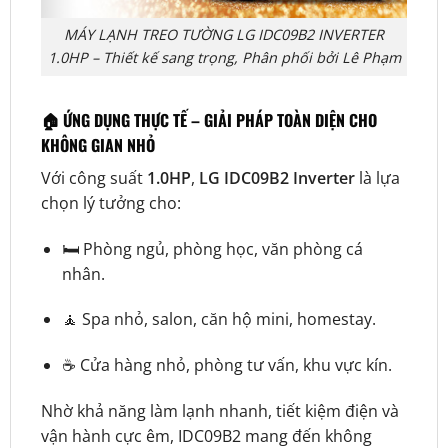
MÁY LẠNH TREO TƯỜNG LG IDC09B2 INVERTER
1.0HP – Thiết kế sang trọng, Phân phối bởi Lê Phạm
🏠
ỨNG DỤNG THỰC TẾ – GIẢI PHÁP TOÀN DIỆN CHO
KHÔNG GIAN NHỎ
Với công suất
1.0HP
,
LG IDC09B2 Inverter
là lựa
chọn lý tưởng cho:
🛏️ Phòng ngủ, phòng học, văn phòng cá
nhân.
🧘 Spa nhỏ, salon, căn hộ mini, homestay.
☕ Cửa hàng nhỏ, phòng tư vấn, khu vực kín.
Nhờ khả năng làm lạnh nhanh, tiết kiệm điện và
vận hành cực êm, IDC09B2 mang đến không