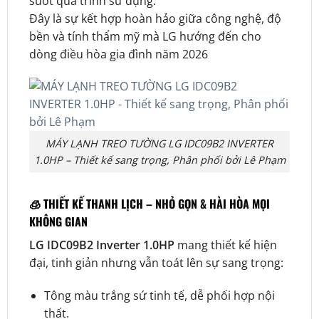
suốt quá trình sử dụng.
Đây là sự kết hợp hoàn hảo giữa công nghệ, độ
bền và tính thẩm mỹ mà LG hướng đến cho
dòng điều hòa gia đình năm 2026
MÁY LẠNH TREO TƯỜNG LG IDC09B2 INVERTER
1.0HP – Thiết kế sang trọng, Phân phối bởi Lê Phạm
🧊
THIẾT KẾ THANH LỊCH – NHỎ GỌN & HÀI HÒA MỌI
KHÔNG GIAN
LG IDC09B2 Inverter 1.0HP
mang thiết kế hiện
đại, tinh giản nhưng vẫn toát lên sự sang trọng:
Tông màu trắng sứ tinh tế, dễ phối hợp nội
thất.