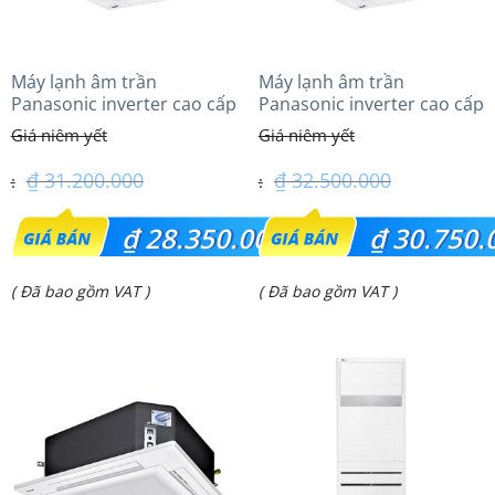
Máy lạnh âm trần
Máy lạnh âm trần
Panasonic inverter cao cấp
Panasonic inverter cao cấp
(2.5Hp) S-1821PU3HA/U-
(3.0Hp) S-2430PU3HA/U-
21PRH1H5
24PRH1H5
₫
31.200.000
₫
32.500.000
Giá
Giá
₫
28.350.000
₫
30.750.
gốc
gốc
Giá
Giá
( Đã bao gồm VAT )
( Đã bao gồm VAT )
là:
là:
hiện
hiện
₫ 31.200.000.
₫ 32.500.000.
tại
tại
là:
là:
₫ 28.350.000.
₫ 30.750.000.