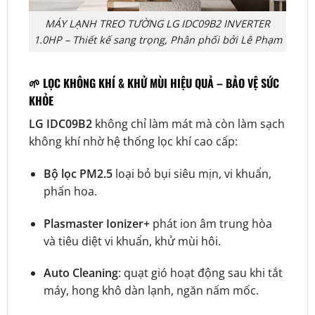
MÁY LẠNH TREO TƯỜNG LG IDC09B2 INVERTER
1.0HP – Thiết kế sang trọng, Phân phối bởi Lê Phạm
🌱
LỌC KHÔNG KHÍ & KHỬ MÙI HIỆU QUẢ – BẢO VỆ SỨC
KHỎE
LG IDC09B2
không chỉ làm mát mà còn làm sạch
không khí nhờ hệ thống lọc khí cao cấp:
Bộ lọc PM2.5
loại bỏ bụi siêu mịn, vi khuẩn,
phấn hoa.
Plasmaster Ionizer+
phát ion âm trung hòa
và tiêu diệt vi khuẩn, khử mùi hôi.
Auto Cleaning
: quạt gió hoạt động sau khi tắt
máy, hong khô dàn lạnh, ngăn nấm mốc.