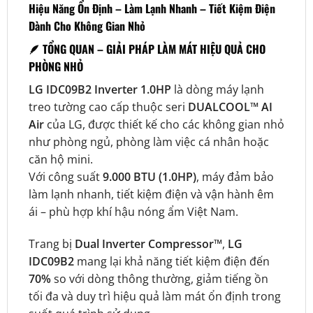
Hiệu Năng Ổn Định – Làm Lạnh Nhanh – Tiết Kiệm Điện
Dành Cho Không Gian Nhỏ
🪶
TỔNG QUAN – GIẢI PHÁP LÀM MÁT HIỆU QUẢ CHO
PHÒNG NHỎ
LG IDC09B2 Inverter 1.0HP
là dòng máy lạnh
treo tường cao cấp thuộc seri
DUALCOOL™ AI
Air
của LG, được thiết kế cho các không gian nhỏ
như phòng ngủ, phòng làm việc cá nhân hoặc
căn hộ mini.
Với công suất
9.000 BTU (1.0HP)
, máy đảm bảo
làm lạnh nhanh, tiết kiệm điện và vận hành êm
ái – phù hợp khí hậu nóng ẩm Việt Nam.
Trang bị
Dual Inverter Compressor™
,
LG
IDC09B2
mang lại khả năng tiết kiệm điện đến
70%
so với dòng thông thường, giảm tiếng ồn
tối đa và duy trì hiệu quả làm mát ổn định trong