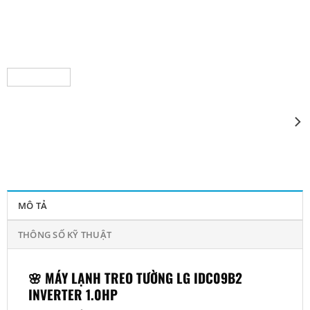
MÔ TẢ
THÔNG SỐ KỸ THUẬT
🌸
MÁY LẠNH TREO TƯỜNG LG IDC09B2
INVERTER 1.0HP