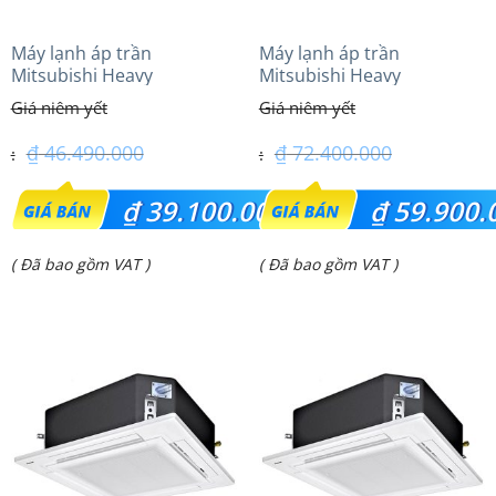
Máy lạnh áp trần
Máy lạnh áp trần
Mitsubishi Heavy
Mitsubishi Heavy
FDE100VG (4.0Hp) Cao cấp
FDE140VG (6.0Hp) Cao cấp
– 1 Pha
– 3 Pha
₫
46.490.000
₫
72.400.000
Giá
Giá
₫
39.100.000
₫
59.900.
gốc
gốc
Giá
Giá
( Đã bao gồm VAT )
( Đã bao gồm VAT )
là:
là:
hiện
hiện
₫ 46.490.000.
₫ 72.400.000.
tại
tại
là:
là:
₫ 39.100.000.
₫ 59.900.000.