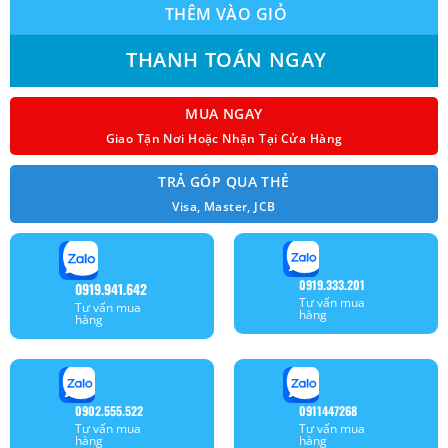
THÊM VÀO GIỎ
THANH TOÁN NGAY
MUA NGAY
Giao Tận Nơi Hoặc Nhận Tại Cửa Hàng
TRẢ GÓP QUA THẺ
Visa, Master, JCB
0919.333.201
0919.941.642
Tư vấn mua
Tư vấn mua
hàng
hàng
0902.555.522
0911447268
Tư vấn mua
Tư vấn mua
hàng
hàng