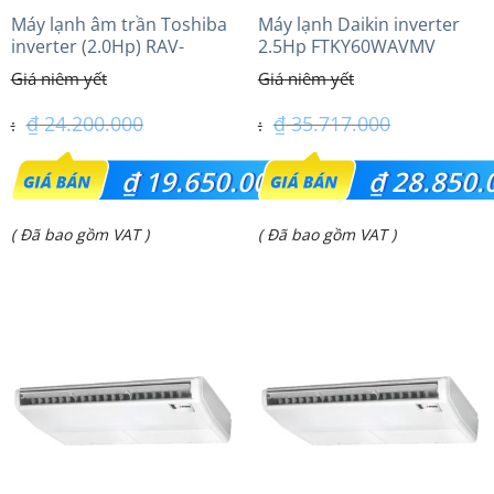
Máy lạnh âm trần Toshiba
Máy lạnh Daikin inverter
inverter (2.0Hp) RAV-
2.5Hp FTKY60WAVMV
GV1801AP-V
₫
24.200.000
₫
35.717.000
Giá
Giá
₫
19.650.000
₫
28.850.
gốc
gốc
Giá
Giá
( Đã bao gồm VAT )
( Đã bao gồm VAT )
là:
là:
hiện
hiện
₫ 24.200.000.
₫ 35.717.000.
tại
tại
là:
là:
₫ 19.650.000.
₫ 28.850.000.