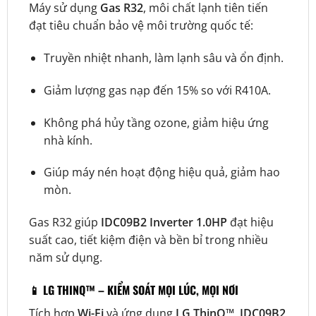
Máy sử dụng
Gas R32
, môi chất lạnh tiên tiến
đạt tiêu chuẩn bảo vệ môi trường quốc tế:
Truyền nhiệt nhanh, làm lạnh sâu và ổn định.
Giảm lượng gas nạp đến 15% so với R410A.
Không phá hủy tầng ozone, giảm hiệu ứng
nhà kính.
Giúp máy nén hoạt động hiệu quả, giảm hao
mòn.
Gas R32 giúp
IDC09B2 Inverter 1.0HP
đạt hiệu
suất cao, tiết kiệm điện và bền bỉ trong nhiều
năm sử dụng.
📱
LG THINQ™ – KIỂM SOÁT MỌI LÚC, MỌI NƠI
Tích hợp
Wi-Fi
và ứng dụng
LG ThinQ™
,
IDC09B2