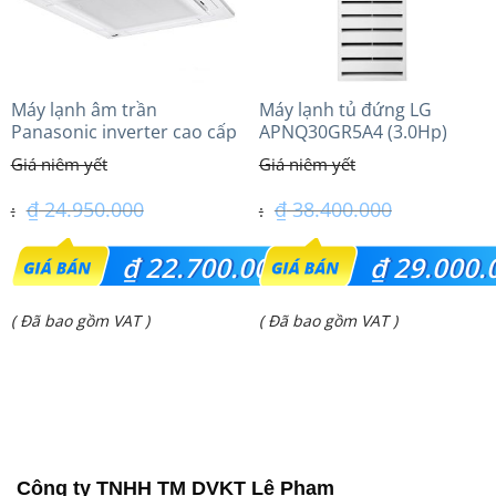
Máy lạnh âm trần
Máy lạnh tủ đứng LG
Panasonic inverter cao cấp
APNQ30GR5A4 (3.0Hp)
(2.0 Hp) S-1821PU3HA/U-
Inverter
18PRH1H5
₫
24.950.000
₫
38.400.000
Giá
Giá
₫
22.700.000
₫
29.000.
gốc
gốc
Giá
Giá
( Đã bao gồm VAT )
( Đã bao gồm VAT )
là:
là:
hiện
hiện
₫ 24.950.000.
₫ 38.400.000.
tại
tại
là:
là:
₫ 22.700.000.
₫ 29.000.000.
Công ty TNHH TM DVKT Lê Phạm