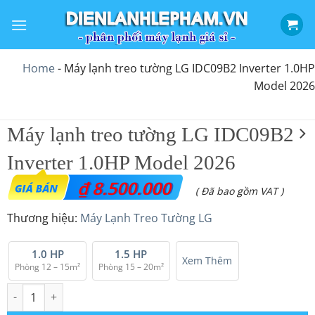
Bỏ
qua
nội
dung
Home
-
Máy lạnh treo tường LG IDC09B2 Inverter 1.0HP
Model 2026
Máy lạnh treo tường LG IDC09B2
Inverter 1.0HP Model 2026
₫
8.500.000
( Đã bao gồm VAT )
Thương hiệu:
Máy Lạnh Treo Tường LG
1.0 HP
1.5 HP
Xem Thêm
Phòng 12 – 15m²
Phòng 15 – 20m²
Máy lạnh treo tường LG IDC09B2 Inverter 1.0HP Model 2026 số 