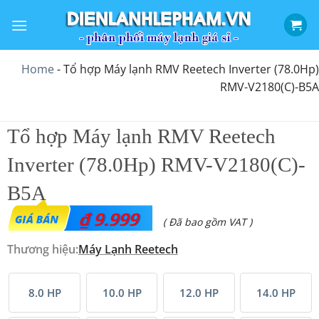
Bỏ
qua
nội
dung
Home
-
Tổ hợp Máy lạnh RMV Reetech Inverter (78.0Hp)
RMV-V2180(C)-B5A
Tổ hợp Máy lạnh RMV Reetech
Inverter (78.0Hp) RMV-V2180(C)-
B5A
₫
9.999
( Đã bao gồm VAT )
Thương hiệu:
Máy Lạnh Reetech
8.0 HP
10.0 HP
12.0 HP
14.0 HP