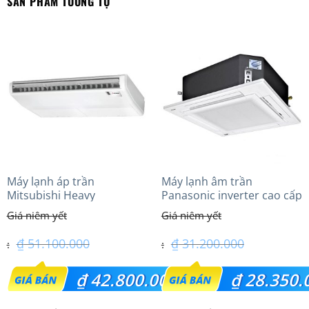
SẢN PHẨM TƯƠNG TỰ
Máy lạnh áp trần
Máy lạnh âm trần
Mitsubishi Heavy
Panasonic inverter cao cấp
FDE100VG (4.0Hp) Cao cấp
(2.5Hp) S-1821PU3HA/U-
– 3 Pha
21PRH1H5
₫
51.100.000
₫
31.200.000
Giá
Giá
₫
42.800.000
₫
28.350.
gốc
gốc