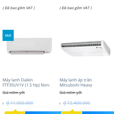
gốc
gốc
Giá
Giá
( Đã bao gồm VAT )
( Đã bao gồm VAT )
là:
là:
hiện
hiện
₫ 38.620.000.
₫ 24.950.000.
tại
tại
là:
là:
Mới
₫ 32.700.000.
₫ 22.700.000.
Máy lạnh Daikin
Máy lạnh áp trần
FTF35UV1V (1.5 Hp) Non-
Mitsubishi Heavy
inverter Thái lan
FDE140VG (6.0Hp) Cao cấp
– 3 Pha
₫
11.000.000
₫
72.400.000
Giá
Giá