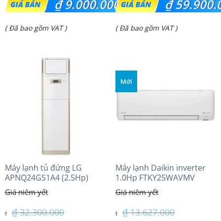
₫
9.000.000
₫
59.900.
gốc
gốc
Giá
Giá
( Đã bao gồm VAT )
( Đã bao gồm VAT )
là:
là:
hiện
hiện
₫ 11.000.000.
₫ 72.400.000.
tại
tại
là:
là:
Mới
₫ 9.000.000.
₫ 59.900.000.
Máy lạnh tủ đứng LG
Máy lạnh Daikin inverter
APNQ24GS1A4 (2.5Hp)
1.0Hp FTKY25WAVMV
Inverter
₫
32.300.000
₫
13.627.000