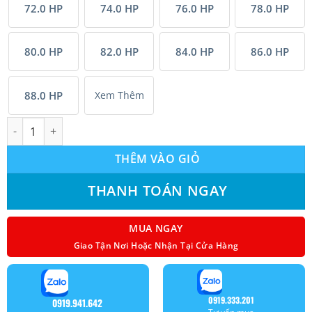
72.0 HP
74.0 HP
76.0 HP
78.0 HP
80.0 HP
82.0 HP
84.0 HP
86.0 HP
88.0 HP
Xem Thêm
Tổ hợp Máy lạnh RMV Reetech Inverter (78.0Hp) RMV-V2180(C)-
THÊM VÀO GIỎ
THANH TOÁN NGAY
MUA NGAY
Giao Tận Nơi Hoặc Nhận Tại Cửa Hàng
0919.333.201
0919.941.642