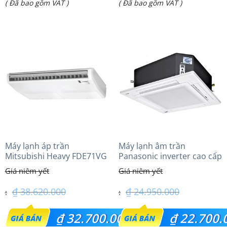
Giá
Giá
( Đã bao gồm VAT )
( Đã bao gồm VAT )
là:
là:
hiện
hiện
₫ 51.100.000.
₫ 31.200.000.
tại
tại
là:
là:
₫ 42.800.000.
₫ 28.350.000.
Máy lạnh áp trần
Máy lạnh âm trần
Mitsubishi Heavy FDE71VG
Panasonic inverter cao cấp
(3.0Hp) Tiêu chuẩn
(2.0 Hp) S-1821PU3HA/U-
18PRH1H5
₫
38.620.000
₫
24.950.000
Giá
Giá
₫
32.700.000
₫
22.700.