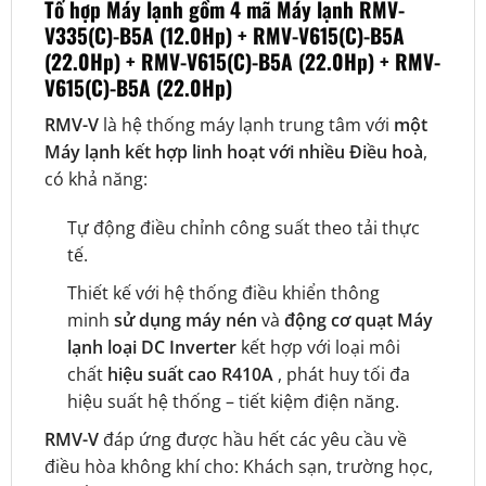
Tổ hợp Máy lạnh gồm 4 mã Máy lạnh RMV-
V335(C)-B5A (12.0Hp) + RMV-V615(C)-B5A
(22.0Hp) + RMV-V615(C)-B5A (22.0Hp) + RMV-
V615(C)-B5A (22.0Hp)
RMV-V
là hệ thống máy lạnh trung tâm với
một
Máy lạnh kết hợp linh hoạt với nhiều Điều hoà
,
có khả năng:
Tự động điều chỉnh công suất theo tải thực
tế.
Thiết kế với hệ thống điều khiển thông
minh
sử dụng máy nén
và
động cơ quạt Máy
lạnh loại DC Inverter
kết hợp với loại môi
chất
hiệu suất cao R410A
, phát huy tối đa
hiệu suất hệ thống – tiết kiệm điện năng.
RMV-V
đáp ứng được hầu hết các yêu cầu về
điều hòa không khí cho: Khách sạn, trường học,