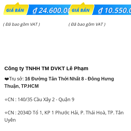
Giá
Giá
₫
24.600.000
₫
10.550.
gốc
gốc
Giá
Giá
( Đã bao gồm VAT )
( Đã bao gồm VAT )
là:
là:
hiện
hiện
₫ 32.300.000.
₫ 13.627.000.
tại
tại
là:
là:
₫ 24.600.000.
₫ 10.550.000.
Công ty TNHH TM DVKT Lê Phạm
❤️Trụ sở:
16 Đường Tân Thới Nhất 8 - Đông Hưng
Thuận, TP.HCM
⭐CN : 140/35 Cầu Xây 2 - Quận 9
⭐CN : 2034D Tổ 1, KP 1 Phước Hải, P. Thái Hoà, TP. Tân
Uyên