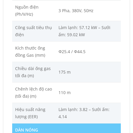
Nguồn điện
3 Pha, 380V, 50Hz
(Ph/V/Hz)
Công suất tiêu thụ
Làm lạnh: 57.12 kW – Sưởi
điện
ấm: 59.02 kW
Kích thước ống
Φ25.4 / Φ44.5
đồng Gas (mm)
Chiều dài ống gas
175 m
tối đa (m)
Chênh lệch độ cao
110 m
(tối đa) (m)
Hiệu suất năng
Làm lạnh: 3.82 – Sưởi ấm:
lượng (EER)
4.14
DÀN NÓNG