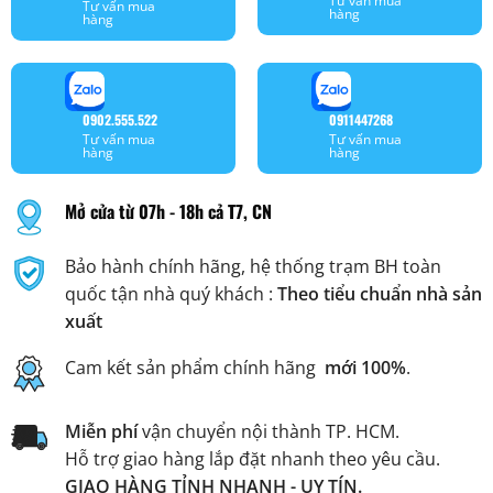
Tư vấn mua
Tư vấn mua
hàng
hàng
0902.555.522
0911447268
Tư vấn mua
Tư vấn mua
hàng
hàng
Mở cửa từ 07h - 18h cả T7, CN
Bảo hành chính hãng, hệ thống trạm BH toàn
quốc tận nhà quý khách :
Theo tiểu chuẩn nhà sản
xuất
Cam kết sản phẩm chính hãng
mới 100%
.
Miễn phí
vận chuyển nội thành TP. HCM.
Hỗ trợ giao hàng lắp đặt nhanh theo yêu cầu.
GIAO HÀNG TỈNH NHANH - UY TÍN.