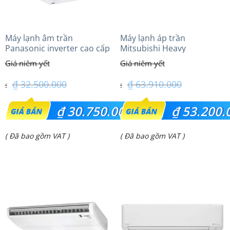
Máy lạnh âm trần
Máy lạnh áp trần
Panasonic inverter cao cấp
Mitsubishi Heavy
(3.0Hp) S-2430PU3HA/U-
FDE125VG (5.0Hp) Cao cấp
24PRH1H5
– 1 Pha
₫
32.500.000
₫
63.910.000
Giá
Giá
₫
30.750.000
₫
53.200.
gốc
gốc
Giá
Giá
( Đã bao gồm VAT )
( Đã bao gồm VAT )
là:
là:
hiện
hiện
₫ 32.500.000.
₫ 63.910.000.
tại
tại
là:
là:
₫ 30.750.000.
₫ 53.200.000.