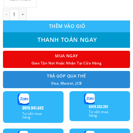
Máy lạnh Funiki Inverter 1.5 HP HIC12TMU Malaysia số lượng
THÊM VÀO GIỎ
THANH TOÁN NGAY
MUA NGAY
Giao Tận Nơi Hoặc Nhận Tại Cửa Hàng
TRẢ GÓP QUA THẺ
Visa, Master, JCB
0919.333.201
0919.941.642
Tư vấn mua
Tư vấn mua
hàng
hàng