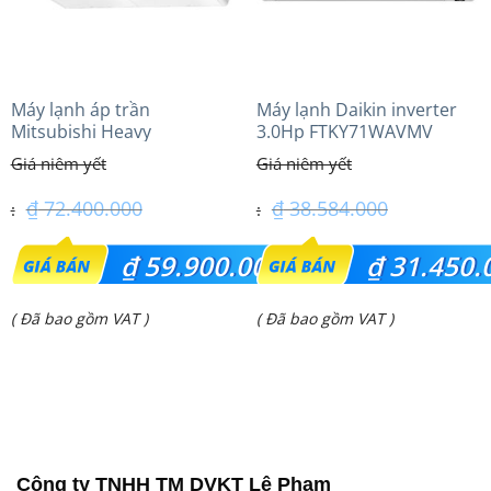
Máy lạnh áp trần
Máy lạnh Daikin inverter
Mitsubishi Heavy
3.0Hp FTKY71WAVMV
FDE140VG (6.0Hp) Cao cấp
– 3 Pha
₫
72.400.000
₫
38.584.000
Giá
Giá
₫
59.900.000
₫
31.450.
gốc
gốc
Giá
Giá
( Đã bao gồm VAT )
( Đã bao gồm VAT )
là:
là:
hiện
hiện
₫ 72.400.000.
₫ 38.584.000.
tại
tại
là:
là:
₫ 59.900.000.
₫ 31.450.000.
Công ty TNHH TM DVKT Lê Phạm