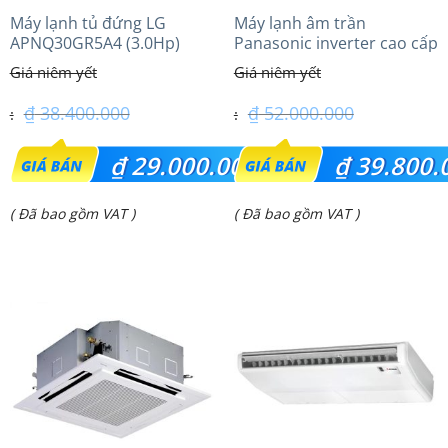
Máy lạnh tủ đứng LG
Máy lạnh âm trần
APNQ30GR5A4 (3.0Hp)
Panasonic inverter cao cấp
Inverter
(5.0Hp) S-3448PU3HA/U-
43PRH1H8 – 3 Pha
₫
38.400.000
₫
52.000.000
Giá
Giá
₫
29.000.000
₫
39.800.
gốc
gốc
Giá
Giá
( Đã bao gồm VAT )
( Đã bao gồm VAT )
là:
là:
hiện
hiện
₫ 38.400.000.
₫ 52.000.000.
tại
tại
là:
là:
₫ 29.000.000.
₫ 39.800.000.