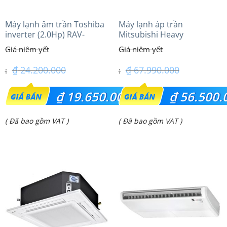
Máy lạnh âm trần Toshiba
Máy lạnh áp trần
inverter (2.0Hp) RAV-
Mitsubishi Heavy
GV1801AP-V
FDE140VG (6.0Hp) Cao cấp
– 1 Pha
₫
24.200.000
₫
67.990.000
Giá
Giá
₫
19.650.000
₫
56.500.
gốc
gốc
Giá
Giá
( Đã bao gồm VAT )
( Đã bao gồm VAT )
là:
là:
hiện
hiện
₫ 24.200.000.
₫ 67.990.000.
tại
tại
là:
là:
₫ 19.650.000.
₫ 56.500.000.