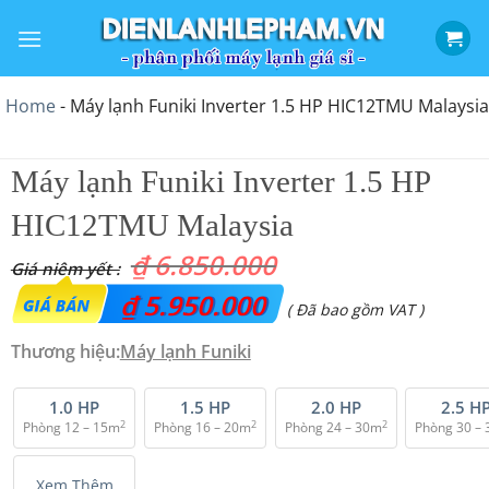
Bỏ
qua
nội
dung
Home
-
Máy lạnh Funiki Inverter 1.5 HP HIC12TMU Malaysia
Máy lạnh Funiki Inverter 1.5 HP
HIC12TMU Malaysia
₫
6.850.000
Giá
₫
5.950.000
Giá
( Đã bao gồm VAT )
gốc
hiện
Thương hiệu:
Máy lạnh Funiki
là:
tại
₫ 6.850.000.
là:
1.0 HP
1.5 HP
2.0 HP
2.5 H
2
2
2
Phòng 12 – 15m
Phòng 16 – 20m
Phòng 24 – 30m
Phòng 30 –
₫ 5.950.000.
Xem Thêm