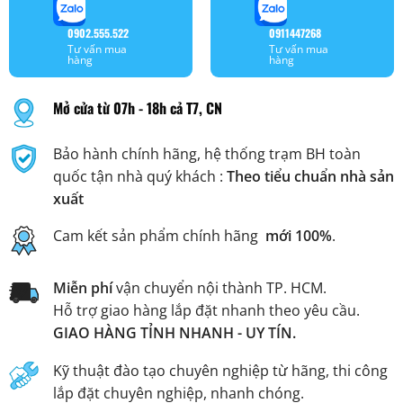
0902.555.522
0911447268
Tư vấn mua
Tư vấn mua
hàng
hàng
Mở cửa từ 07h - 18h cả T7, CN
Bảo hành chính hãng, hệ thống trạm BH toàn
quốc tận nhà quý khách :
Theo tiểu chuẩn nhà sản
xuất
Cam kết sản phẩm chính hãng
mới 100%
.
Miễn phí
vận chuyển nội thành TP. HCM.
Hỗ trợ giao hàng lắp đặt nhanh theo yêu cầu.
GIAO HÀNG TỈNH NHANH - UY TÍN.
Kỹ thuật đào tạo chuyên nghiệp từ hãng, thi công
lắp đặt chuyên nghiệp, nhanh chóng.